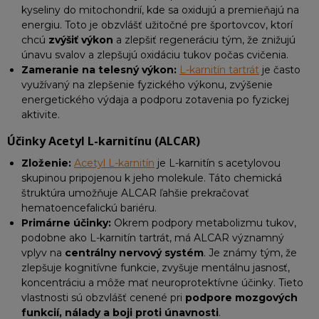
kyseliny do mitochondrií, kde sa oxidujú a premieňajú na
energiu. Toto je obzvlášť užitočné pre športovcov, ktorí
chcú
zvýšiť výkon
a zlepšiť regeneráciu tým, že znižujú
únavu svalov a zlepšujú oxidáciu tukov počas cvičenia.
Zameranie na telesný výkon:
L-karnitín tartrát
je často
využívaný na zlepšenie fyzického výkonu, zvýšenie
energetického výdaja a podporu zotavenia po fyzickej
aktivite.
Účinky Acetyl L-karnitínu (ALCAR)
Zloženie:
Acetyl L-karnitín
je L-karnitín s acetylovou
skupinou pripojenou k jeho molekule. Táto chemická
štruktúra umožňuje ALCAR ľahšie prekračovať
hematoencefalickú bariéru.
Primárne účinky:
Okrem podpory metabolizmu tukov,
podobne ako L-karnitín tartrát, má ALCAR významný
vplyv na
centrálny nervový systém
. Je známy tým, že
zlepšuje kognitívne funkcie, zvyšuje mentálnu jasnosť,
koncentráciu a môže mať neuroprotektívne účinky. Tieto
vlastnosti sú obzvlášť cenené pri
podpore mozgových
funkcií, nálady a boji proti únavnosti
.