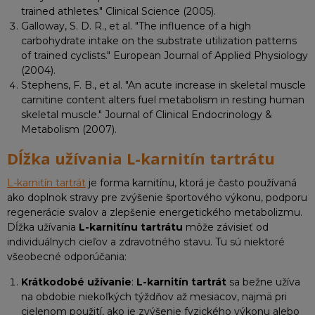
trained athletes." Clinical Science (2005).
Galloway, S. D. R., et al. "The influence of a high
carbohydrate intake on the substrate utilization patterns
of trained cyclists." European Journal of Applied Physiology
(2004).
Stephens, F. B., et al. "An acute increase in skeletal muscle
carnitine content alters fuel metabolism in resting human
skeletal muscle." Journal of Clinical Endocrinology &
Metabolism (2007).
Dĺžka užívania L-karnitín tartrátu
L-karnitín tartrát
je forma karnitínu, ktorá je často používaná
ako doplnok stravy pre zvýšenie športového výkonu, podporu
regenerácie svalov a zlepšenie energetického metabolizmu.
Dĺžka užívania
L-karnitínu tartrátu
môže závisieť od
individuálnych cieľov a zdravotného stavu. Tu sú niektoré
všeobecné odporúčania:
Krátkodobé užívanie
:
L-karnitín tartrát
sa bežne užíva
na obdobie niekoľkých týždňov až mesiacov, najmä pri
cielenom použití, ako je zvýšenie fyzického výkonu alebo