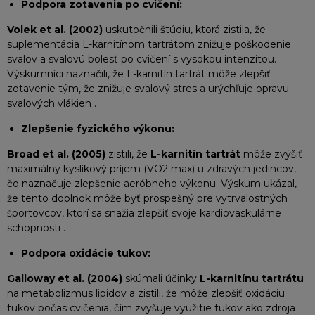
Podpora zotavenia po cvičení:
Volek et al. (2002)
uskutočnili štúdiu, ktorá zistila, že
suplementácia L-karnitínom tartrátom znižuje poškodenie
svalov a svalovú bolesť po cvičení s vysokou intenzitou.
Výskumníci naznačili, že L-karnitín tartrát môže zlepšiť
zotavenie tým, že znižuje svalový stres a urýchľuje opravu
svalových vlákien .
Zlepšenie fyzického výkonu:
Broad et al. (2005)
zistili, že
L-karnitín tartrát
môže zvýšiť
maximálny kyslíkový príjem (VO2 max) u zdravých jedincov,
čo naznačuje zlepšenie aeróbneho výkonu. Výskum ukázal,
že tento doplnok môže byť prospešný pre vytrvalostných
športovcov, ktorí sa snažia zlepšiť svoje kardiovaskulárne
schopnosti .
Podpora oxidácie tukov:
Galloway et al. (2004)
skúmali účinky
L-karnitínu tartrátu
na metabolizmus lipidov a zistili, že môže zlepšiť oxidáciu
tukov počas cvičenia, čím zvyšuje využitie tukov ako zdroja