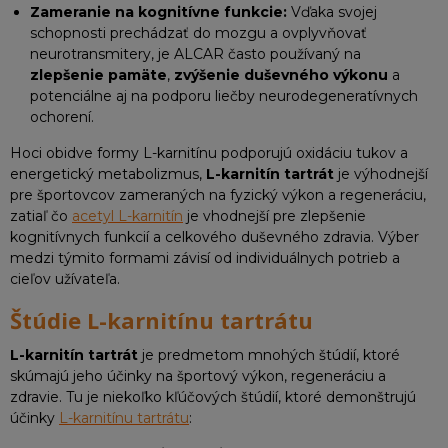
Zameranie na kognitívne funkcie:
Vďaka svojej
schopnosti prechádzať do mozgu a ovplyvňovať
neurotransmitery, je ALCAR často používaný na
zlepšenie pamäte
,
zvýšenie duševného výkonu
a
potenciálne aj na podporu liečby neurodegeneratívnych
ochorení.
Hoci obidve formy L-karnitínu podporujú oxidáciu tukov a
energetický metabolizmus,
L-karnitín tartrát
je výhodnejší
pre športovcov zameraných na fyzický výkon a regeneráciu,
zatiaľ čo
acetyl L-karnitín
je vhodnejší pre zlepšenie
kognitívnych funkcií a celkového duševného zdravia. Výber
medzi týmito formami závisí od individuálnych potrieb a
cieľov užívateľa.
Štúdie L-karnitínu tartrátu
L-karnitín tartrát
je predmetom mnohých štúdií, ktoré
skúmajú jeho účinky na športový výkon, regeneráciu a
zdravie. Tu je niekoľko kľúčových štúdií, ktoré demonštrujú
účinky
L-karnitínu tartrátu
: