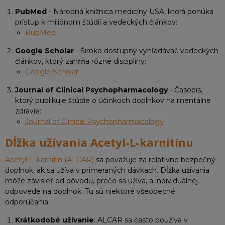
PubMed
- Národná knižnica medicíny USA, ktorá ponúka
prístup k miliónom štúdií a vedeckých článkov:
PubMed
Google Scholar
- Široko dostupný vyhľadávač vedeckých
článkov, ktorý zahŕňa rôzne disciplíny:
Google Scholar
Journal of Clinical Psychopharmacology
- Časopis,
ktorý publikuje štúdie o účinkoch doplnkov na mentálne
zdravie:
Journal of Clinical Psychopharmacology
Dĺžka užívania Acetyl-L-karnitínu
Acetyl-L-karnitín
(ALCAR)
sa považuje za relatívne bezpečný
doplnok, ak sa užíva v primeraných dávkach. Dĺžka užívania
môže závisieť od dôvodu, prečo sa užíva, a individuálnej
odpovede na doplnok. Tu sú niektoré všeobecné
odporúčania:
Krátkodobé užívanie
: ALCAR sa často používa v