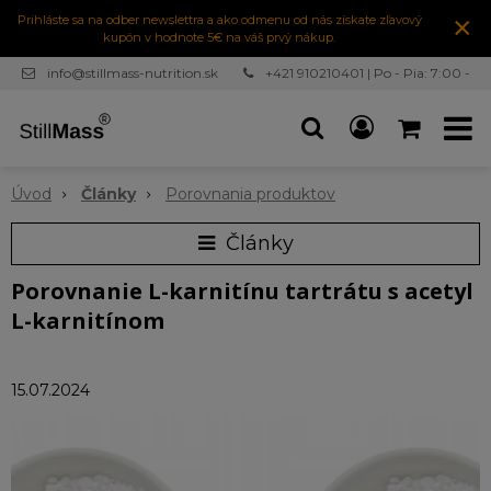
×
Prihláste sa na odber newslettra a ako odmenu od nás získate zľavový
kupón v hodnote 5€ na váš prvý nákup.
info@stillmass-nutrition.sk
+421 910210401 | Po - Pia: 7:00 -
16:30
Úvod
Články
Porovnania produktov
Články
Porovnanie L-karnitínu tartrátu s acetyl
L-karnitínom
15.07.2024