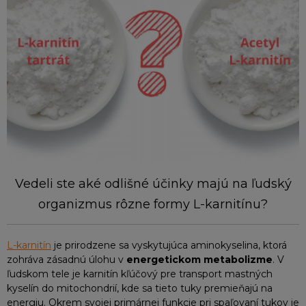
Vedeli ste aké odlišné účinky majú na ľudský
organizmus rôzne formy L-karnitínu?
L-karnitín
je prirodzene sa vyskytujúca aminokyselina, ktorá
zohráva zásadnú úlohu v
energetickom metabolizme
. V
ľudskom tele je karnitín kľúčový pre transport mastných
kyselín do mitochondrií, kde sa tieto tuky premieňajú na
energiu. Okrem svojej primárnej funkcie pri spaľovaní tukov je