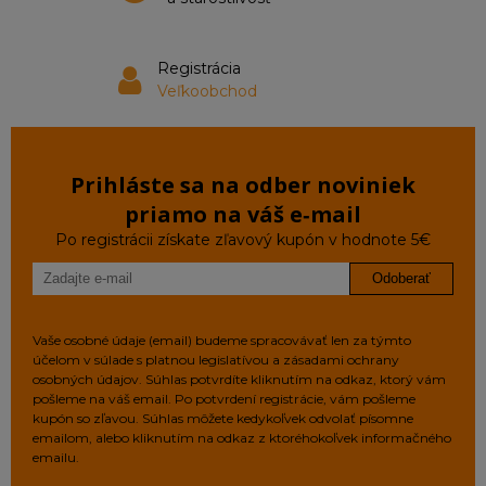
Registrácia
Veľkoobchod
Prihláste sa na odber noviniek
priamo na váš e‑mail
Po registrácii získate zľavový kupón v hodnote 5€
Odoberať
Vaše osobné údaje (email) budeme spracovávať len za týmto
účelom v súlade s platnou legislatívou a zásadami ochrany
osobných údajov. Súhlas potvrdíte kliknutím na odkaz, ktorý vám
pošleme na váš email. Po potvrdení registrácie, vám pošleme
kupón so zľavou. Súhlas môžete kedykoľvek odvolať písomne
emailom, alebo kliknutím na odkaz z ktoréhokoľvek informačného
emailu.