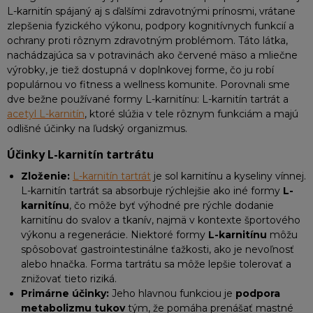
L-karnitín spájaný aj s ďalšími zdravotnými prínosmi, vrátane
zlepšenia fyzického výkonu, podpory kognitívnych funkcií a
ochrany proti rôznym zdravotným problémom. Táto látka,
nachádzajúca sa v potravinách ako červené mäso a mliečne
výrobky, je tiež dostupná v doplnkovej forme, čo ju robí
populárnou vo fitness a wellness komunite. Porovnali sme
dve bežne používané formy L-karnitínu: L-karnitín tartrát a
acetyl L-karnitín
, ktoré slúžia v tele rôznym funkciám a majú
odlišné účinky na ľudský organizmus.
Účinky L-karnitín tartrátu
Zloženie:
L-karnitín tartrát
je sol karnitínu a kyseliny vínnej.
L-karnitín tartrát sa absorbuje rýchlejšie ako iné formy
L-
karnitínu
, čo môže byť výhodné pre rýchle dodanie
karnitínu do svalov a tkanív, najmä v kontexte športového
výkonu a regenerácie. Niektoré formy
L-karnitínu
môžu
spôsobovať gastrointestinálne ťažkosti, ako je nevoľnosť
alebo hnačka. Forma tartrátu sa môže lepšie tolerovať a
znižovať tieto riziká.
Primárne účinky:
Jeho hlavnou funkciou je
podpora
metabolizmu tukov
tým, že pomáha prenášať mastné