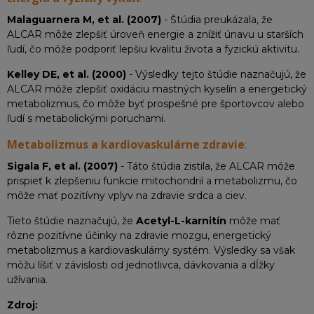
Malaguarnera M, et al. (2007)
- Štúdia preukázala, že
ALCAR môže zlepšiť úroveň energie a znížiť únavu u starších
ľudí, čo môže podporiť lepšiu kvalitu života a fyzickú aktivitu.
Kelley DE, et al. (2000)
- Výsledky tejto štúdie naznačujú, že
ALCAR môže zlepšiť oxidáciu mastných kyselín a energetický
metabolizmus, čo môže byť prospešné pre športovcov alebo
ľudí s metabolickými poruchami.
Metabolizmus a kardiovaskulárne zdravie
:
Sigala F, et al. (2007)
- Táto štúdia zistila, že ALCAR môže
prispieť k zlepšeniu funkcie mitochondrií a metabolizmu, čo
môže mať pozitívny vplyv na zdravie srdca a ciev.
Tieto štúdie naznačujú, že
Acetyl-L-karnitín
môže mať
rôzne pozitívne účinky na zdravie mozgu, energetický
metabolizmus a kardiovaskulárny systém. Výsledky sa však
môžu líšiť v závislosti od jednotlivca, dávkovania a dĺžky
užívania.
Zdroj: