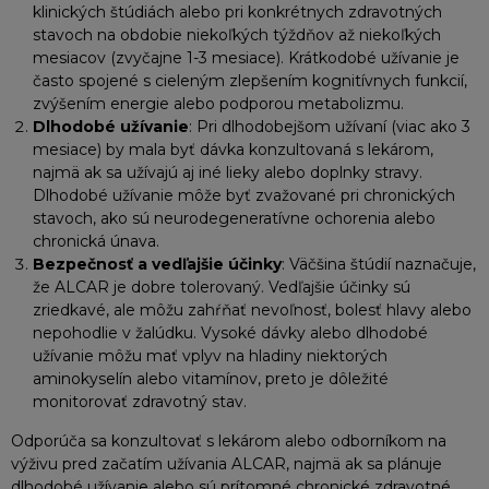
klinických štúdiách alebo pri konkrétnych zdravotných
stavoch na obdobie niekoľkých týždňov až niekoľkých
mesiacov (zvyčajne 1-3 mesiace). Krátkodobé užívanie je
často spojené s cieleným zlepšením kognitívnych funkcií,
zvýšením energie alebo podporou metabolizmu.
Dlhodobé užívanie
: Pri dlhodobejšom užívaní (viac ako 3
mesiace) by mala byť dávka konzultovaná s lekárom,
najmä ak sa užívajú aj iné lieky alebo doplnky stravy.
Dlhodobé užívanie môže byť zvažované pri chronických
stavoch, ako sú neurodegeneratívne ochorenia alebo
chronická únava.
Bezpečnosť a vedľajšie účinky
: Väčšina štúdií naznačuje,
že ALCAR je dobre tolerovaný. Vedľajšie účinky sú
zriedkavé, ale môžu zahŕňať nevoľnosť, bolesť hlavy alebo
nepohodlie v žalúdku. Vysoké dávky alebo dlhodobé
užívanie môžu mať vplyv na hladiny niektorých
aminokyselín alebo vitamínov, preto je dôležité
monitorovať zdravotný stav.
Odporúča sa konzultovať s lekárom alebo odborníkom na
výživu pred začatím užívania ALCAR, najmä ak sa plánuje
dlhodobé užívanie alebo sú prítomné chronické zdravotné