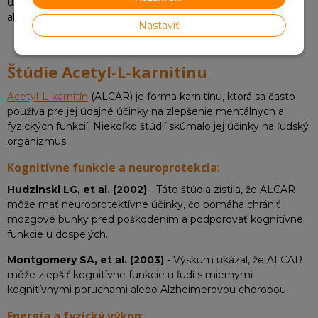
užívanie s odborníkom, najmä ak máte zdravotné problémy
alebo užívate iné lieky.
Nastaviť
Štúdie Acetyl-L-karnitínu
Acetyl-L-karnitín
(ALCAR) je forma karnitínu, ktorá sa často
používa pre jej údajné účinky na zlepšenie mentálnych a
fyzických funkcií. Niekoľko štúdií skúmalo jej účinky na ľudský
organizmus:
Kognitívne funkcie a neuroprotekcia
:
Hudzinski LG, et al. (2002)
- Táto štúdia zistila, že ALCAR
môže mať neuroprotektívne účinky, čo pomáha chrániť
mozgové bunky pred poškodením a podporovať kognitívne
funkcie u dospelých.
Montgomery SA, et al. (2003)
- Výskum ukázal, že ALCAR
môže zlepšiť kognitívne funkcie u ľudí s miernymi
kognitívnymi poruchami alebo Alzheimerovou chorobou.
Energia a fyzický výkon
: