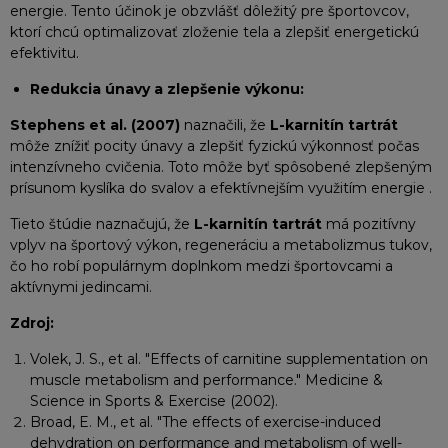
energie. Tento účinok je obzvlášť dôležitý pre športovcov,
ktorí chcú optimalizovať zloženie tela a zlepšiť energetickú
efektivitu.
Redukcia únavy a zlepšenie výkonu:
Stephens et al. (2007)
naznačili, že
L-karnitín tartrát
môže znížiť pocity únavy a zlepšiť fyzickú výkonnosť počas
intenzívneho cvičenia. Toto môže byť spôsobené zlepšeným
prísunom kyslíka do svalov a efektívnejším využitím energie .
Tieto štúdie naznačujú, že
L-karnitín tartrát
má pozitívny
vplyv na športový výkon, regeneráciu a metabolizmus tukov,
čo ho robí populárnym doplnkom medzi športovcami a
aktívnymi jedincami.
Zdroj:
Volek, J. S., et al. "Effects of carnitine supplementation on
muscle metabolism and performance." Medicine &
Science in Sports & Exercise (2002).
Broad, E. M., et al. "The effects of exercise-induced
dehydration on performance and metabolism of well-