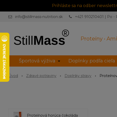
Prihláste sa na odber newslet
info@stillmass-nutrition.sk
+421 910210401 | Po - P
Proteíny • Ami
Športová výživa
Doplnky podľa cieľa
Úvod
Zdravé potraviny
Doplnky stravy
Proteíno
Proteínová horúca čokoláda