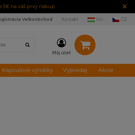
×
e 5€ na váš prvý nákup.
egistrácia Veľkoobchod
Kontakt
HU
CZ
Môj účet
Kapsulové výrobky
Výpredaj
Akcie