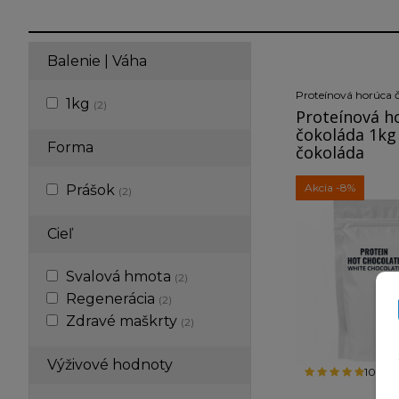
Balenie | Váha
Proteínová horúca 
1kg
(2)
Proteínová h
čokoláda 1kg 
Forma
čokoláda
Akcia
-8%
Prášok
(2)
Cieľ
Svalová hmota
(2)
Regenerácia
(2)
Zdravé maškrty
(2)
Výživové hodnoty
100%