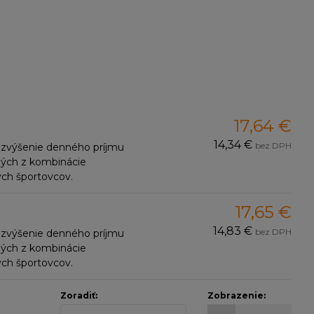
17,64 €
14,34 €
bez DPH
 zvýšenie denného príjmu
aných z kombinácie
ych športovcov.
17,65 €
14,83 €
bez DPH
 zvýšenie denného príjmu
aných z kombinácie
ych športovcov.
Zoradiť:
Zobrazenie: