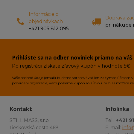
Informácie o
Doprava za
objednávkach
pri nákupe 
+421 905 812 095
Prihláste sa na odber noviniek priamo na váš
Po registrácii získate zľavový kupón v hodnote 5€
Vaše osobné údaje (email) budeme spracovávať len za týmto účelom v s
potvrdení registrácie, vám pošleme kupón so zľavou. Súhlas môžete k
Kontakt
Infolinka
STILL MASS, s.r.o.
Tel.:
+421 9
Lieskovská cesta 468
E-mail:
info@