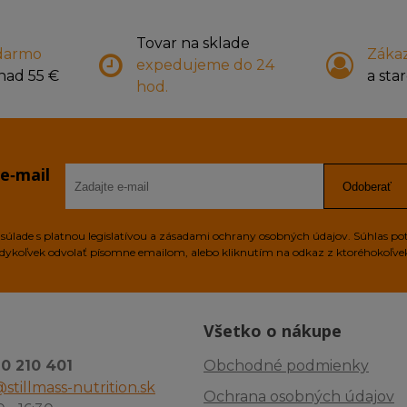
Tovar na sklade
darmo
Zákaz
expedujeme do 24
nad 55 €
a star
hod.
 e‑mail
Odoberať
úlade s platnou legislatívou a zásadami ochrany osobných údajov. Súhlas po
edykoľvek odvolať písomne emailom, alebo kliknutím na odkaz z ktoréhokoľv
Všetko o nákupe
10 210 401
Obchodné podmienky
stillmass-nutrition.sk
Ochrana osobných údajov