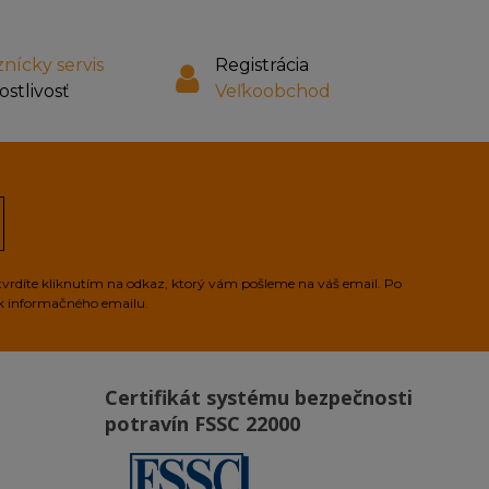
nícky servis
Registrácia
ostlivosť
Veľkoobchod
tvrdíte kliknutím na odkaz, ktorý vám pošleme na váš email. Po
ek informačného emailu.
Certifikát systému bezpečnosti
potravín FSSC 22000