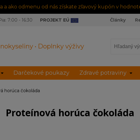
tra a ako odmenu od nás získate zľavový kupón v hodnot
ia: 7:00 - 16:30
PROJEKT EÚ
Články
R
nokyseliny • Doplnky výživy
Darčekové poukazy
Zdravé potraviny
vá horúca čokoláda
Proteínová horúca čokoláda