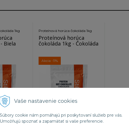
čokoláda 1kg
Proteínová horúca čokoláda 1kg
orúca
Proteínová horúca
- Biela
čokoláda 1kg - Čokoláda
Akcia
-11%
Vaše nastavenie cookies
Súbory cookie nám pomáhajú pri poskytovaní služieb pre vás.
97%
Umožňujú spoznať a zapamätať si vaše preferencie.