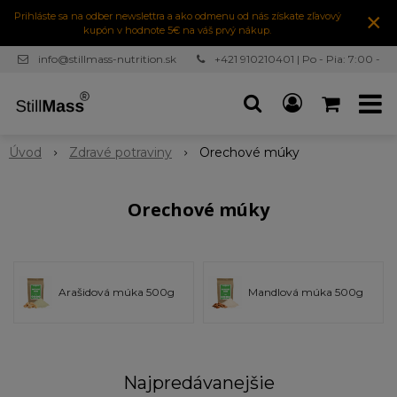
×
Prihláste sa na odber newslettra a ako odmenu od nás získate zľavový
kupón v hodnote 5€ na váš prvý nákup.
info@stillmass-nutrition.sk
+421 910210401 | Po - Pia: 7:00 -
16:30
Úvod
Zdravé potraviny
Orechové múky
Orechové múky
Arašidová múka 500g
Mandlová múka 500g
Najpredávanejšie