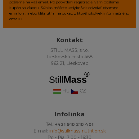
pošleme na váš email. Po potvrdení registrácie, vám pošleme
kupón so zľavou. Súhlas môžete kedykoľvek odvolať písomne
emailom, alebo kliknutím na odkaz z ktoréhokoľvek informačného
emailu.
Kontakt
STILL MASS, s.r.o.
Lieskovská cesta 468
962 21, Lieskovec
HU
CZ
Infolinka
Tel.:
+421 910 210 401
E-mail:
info@stillmass-nutrition.sk
Po - Pia: 7:00 - 16:30