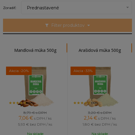
Prednastavené
Zoradiť:
Filter produktov
Mandlová múka 500g
Arašidová múka 500g
Akcia
-20%
Akcia
-33%
100%
100%
8,79 €
s DPH
3,20 €
s DPH
7,06
€
2,14
€
s DPH / ks
s DPH / ks
5,93 €
bez DPH / ks
1,80 €
bez DPH / ks
Na sklade
Na sklade