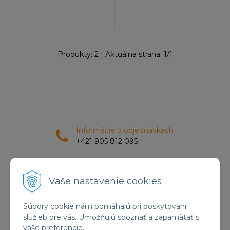
Produkty:
2
| Aktuálna strana:
1
/
1
Informácie o objednávkach
+421 905 812 095
Doprava zadarmo
Vaše nastavenie cookies
pri nákupe nad 55 €
Súbory cookie nám pomáhajú pri poskytovaní
služieb pre vás. Umožňujú spoznať a zapamätať si
Tovar na sklade
vaše preferencie.
expedujeme do 24 hod.