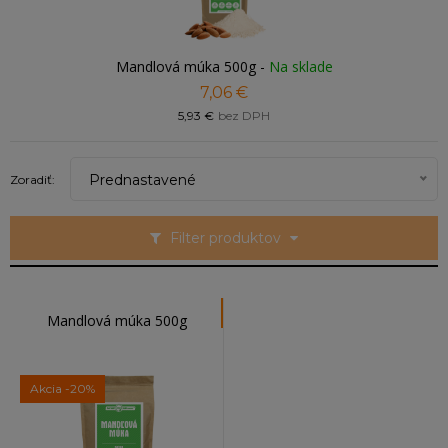
Mandlová múka 500g
-
Na sklade
7,06 €
5,93 €
bez DPH
Prednastavené
Zoradiť:
Filter produktov
Mandlová múka 500g
Akcia
-20%