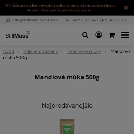
×
Prihláste sa na odber newslettra a ako odmenu od nás získate zľavový
kupón v hodnote 5€ na váš prvý nákup.
info@stillmass-nutrition.sk
+421 910210401 | Po - Pia: 7:00 -
16:30
Úvod
Zdravé potraviny
Orechové múky
Mandlová
múka 500g
Mandlová múka 500g
Najpredávanejšie