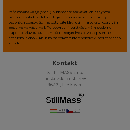
Vaše osobné údaje (email) budeme spracovávať len za týmto
účelom v súlade s platnou legislatívou a zásadami ochrany
osobných údajov. Súhlas potvrdíte kliknutím na odkaz, ktorý vám
pošleme na váš email. Po potvrdení registrácie, vám pošleme
kupón so zľavou. Súhlas môžete kedykoľvek odvolať písomne
emailom, alebo kliknutím na odkaz z ktoréhokoľvek informačného
emailu.
Kontakt
STILL MASS, s.r.o.
Lieskovská cesta 468
962 21, Lieskovec
HU
CZ