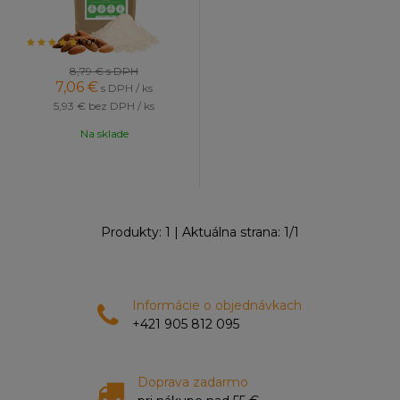
100%
8,79 €
s DPH
7,06
€
s DPH / ks
5,93 €
bez DPH / ks
Na sklade
Produkty:
1
| Aktuálna strana:
1
/
1
Informácie o objednávkach
+421 905 812 095
Doprava zadarmo