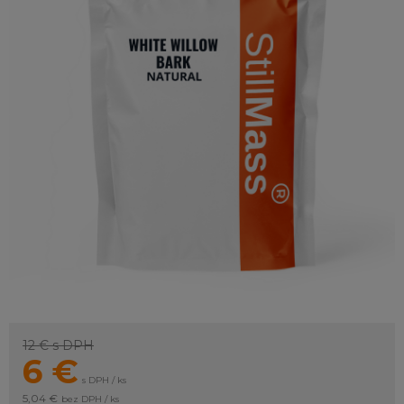
12 €
s DPH
6
€
s DPH / ks
5,04 €
bez DPH / ks