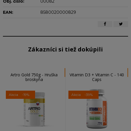
Obj. čislo:
00082
EAN:
8580020000829
Zákazníci si tiež dokúpili
Artro Gold 750g - Hruška
Vitamin D3 + Vitamin C - 140
broskyňa
Caps
Akcia
-19%
Akcia
-39%