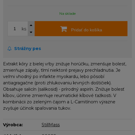
Na sklade
ks
Pridať do košíka
Strážny pes
Extrakt kôry z bielej vŕby znižuje horúčku, zmenšuje bolesť,
zmierňuje zápaly, tlmí niektoré prejavy prechladnutia. Je
veľmi vhodný po infarkte myokardu, lebo pôsobí
antiagragačne (proti zhlukovaniu krvných doštičiek).
Obsahuje salicín (salikosid) - prírodný aspirín. Znižuje bolesť
kĺbov, účinne zmierňuje reumatické kĺbové ťažkosti. V
kombinácii zo zeleným čajom a L-Carnitínom výrazne
zvyšuje účinok spaľovania tukov.
Výrobca:
StillMass