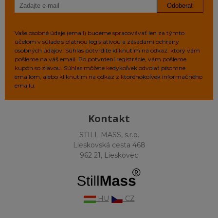
Odoberať
Vaše osobné údaje (email) budeme spracovávať len za týmto
účelom v súlade s platnou legislatívou a zásadami ochrany
osobných údajov. Súhlas potvrdíte kliknutím na odkaz, ktorý vám
pošleme na váš email. Po potvrdení registrácie, vám pošleme
kupón so zľavou. Súhlas môžete kedykoľvek odvolať písomne
emailom, alebo kliknutím na odkaz z ktoréhokoľvek informačného
emailu.
Kontakt
STILL MASS, s.r.o.
Lieskovská cesta 468
962 21, Lieskovec
HU
CZ