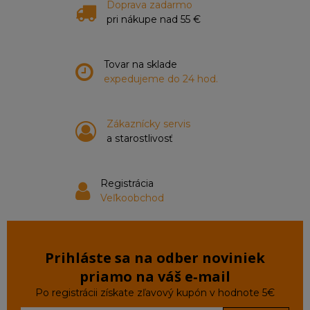
Doprava zadarmo
pri nákupe nad 55 €
Tovar na sklade
expedujeme do 24 hod.
Zákaznícky servis
a starostlivosť
Registrácia
Veľkoobchod
Prihláste sa na odber noviniek
priamo na váš e‑mail
Po registrácii získate zľavový kupón v hodnote 5€