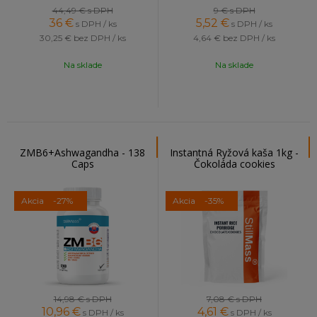
44,49 €
s DPH
9 €
s DPH
36
€
5,52
€
s DPH / ks
s DPH / ks
30,25 €
bez DPH / ks
4,64 €
bez DPH / ks
Na sklade
Na sklade
ZMB6+Ashwagandha - 138
Instantná Ryžová kaša 1kg -
Caps
Čokoláda cookies
Akcia
-27%
Akcia
-35%
14,98 €
s DPH
7,08 €
s DPH
10,96
€
4,61
€
s DPH / ks
s DPH / ks