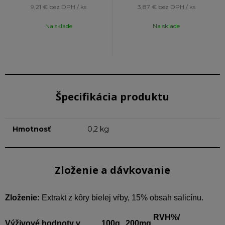
9,21 €
bez DPH / ks
3,87 €
bez DPH / ks
Na sklade
Na sklade
Špecifikácia produktu
Hmotnosť
0,2 kg
Zloženie a dávkovanie
Zloženie:
Extrakt z kôry bielej vŕby, 15% obsah salicínu.
RVH%/
Výživové hodnoty v
100g
200mg