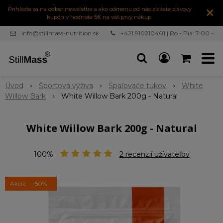
×
Prihláste sa na odber newslettra a ako odmenu od nás získate zľavový
kupón v hodnote 5€ na váš prvý nákup.
info@stillmass-nutrition.sk
+421 910210401 | Po - Pia: 7:00 -
16:30
Úvod
Športová výživa
Spaľovače tukov
White
Willow Bark
White Willow Bark 200g - Natural
White Willow Bark 200g - Natural
100%
2
recenzií užívateľov
Akcia
-50%