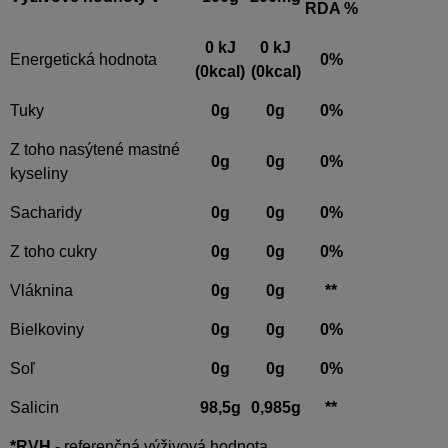
RDA %
0 kJ
0 kJ
Energetická hodnota
0%
(0kcal)
(0kcal)
Tuky
0g
0g
0%
Z toho nasýtené mastné
0g
0g
0%
kyseliny
Sacharidy
0g
0g
0%
Z toho cukry
0g
0g
0%
Vláknina
0g
0g
**
Bielkoviny
0g
0g
0%
Soľ
0g
0g
0%
Salicin
98,5g
0,985g
**
*RVH
- referenčná výživová hodnota