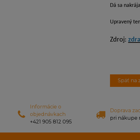
Dá sa nakrája
Upravený tem
Zdroj:
zdra
Späť na
Informácie o
Doprava za
objednávkach
pri nákupe 
+421 905 812 095