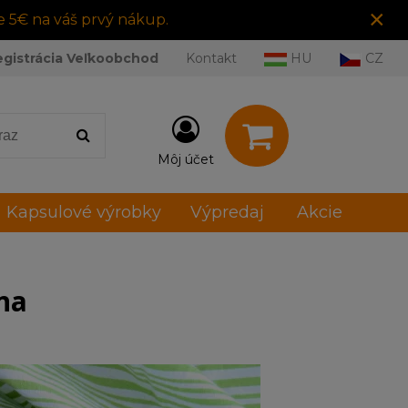
×
e 5€ na váš prvý nákup.
egistrácia Veľkoobchod
Kontakt
HU
CZ
Môj účet
Kapsulové výrobky
Výpredaj
Akcie
na