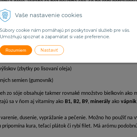
viny a oleje. Vyrába sa bez použitia soli, čo ho robí potravino
Vaše nastavenie cookies
 než 30 najrôznejších typov tempehov, ktoré sa delia do 5 zákl
Súbory cookie nám pomáhajú pri poskytovaní služieb pre vás.
strukovín (najčastejšie zo sóje)
Umožňujú spoznať a zapamätať si vaše preferencie.
bilia a sóje (pšenica a sója alebo ryža a sója)
Nastaviť
Rozumiem
ný tempeh (ryža, jačmeň, pšeno, pšenica, ovos alebo žito)
ýliskov (zbytky po lisovaní oleja)
iných semien (gumovník)
eh zo sóje obsahuje takmer rovnaké množstvo bielkovín ako m
jú sa v ňom aj vitamíny ako
B1, B2, B9
,
minerály
ako
vápnik
 varenie, dusenie, vyprážanie a pečenie. Možno ho použiť na v
u pripomína kura, teľací plátok či rybí filet. Má arómu podob