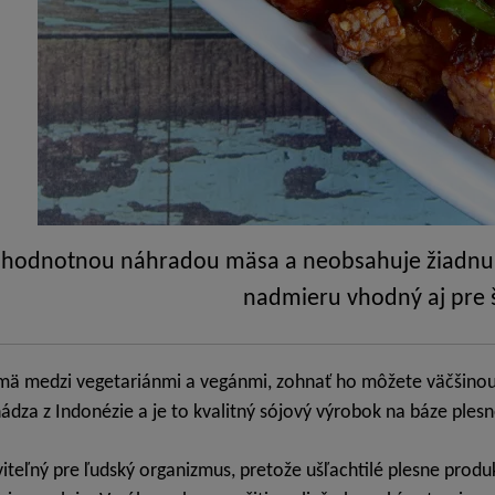
ohodnotnou náhradou mäsa a neobsahuje žiadnu 
nadmieru vhodný aj pre 
mä medzi vegetariánmi a vegánmi, zohnať ho môžete väčšinou
dza z Indonézie a je to kvalitný sójový výrobok na báze plesn
viteľný pre ľudský organizmus, pretože ušľachtilé plesne produ