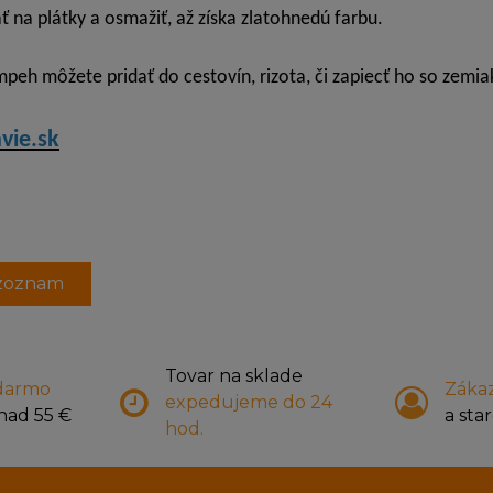
ť na plátky a osmažiť, až získa zlatohnedú farbu.
peh môžete pridať do cestovín, rizota, či zapiecť ho so zemia
vie.sk
 zoznam
Tovar na sklade
darmo
Zákaz
expedujeme do 24
nad 55 €
a star
hod.