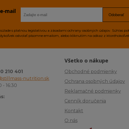
 e‑mail
Odoberať
úlade s platnou legislatívou a zásadami ochrany osobných údajov. Súhlas po
edykoľvek odvolať písomne emailom, alebo kliknutím na odkaz z ktoréhokoľv
Všetko o nákupe
10 210 401
Obchodné podmienky
stillmass-nutrition.sk
Ochrana osobných údajov
0 - 16:30
Reklamačné podmienky
s:
Cenník doručenia
Kontakt
O nás