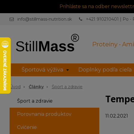
Prihláste sa na odber newslet
info@stillmass-nutrition.sk
+421 910210401 | Po - P
Proteíny • Ami
Športová výživa
Doplnky podľa cieľa
Úvod
Články
Šport a zdravie
Tempeh
Šport a zdravie
Porovnania produktov
11.02.2021
Cvičenie