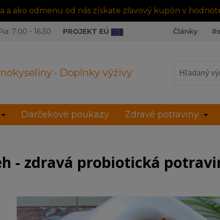
tra a ako odmenu od nás získate zľavový kupón v hodnot
ia: 7:00 - 16:30
PROJEKT EÚ
Články
R
nokyseliny • Doplnky výživy
Darčekové poukazy
Zdravé potraviny
 - zdravá probiotická potravi