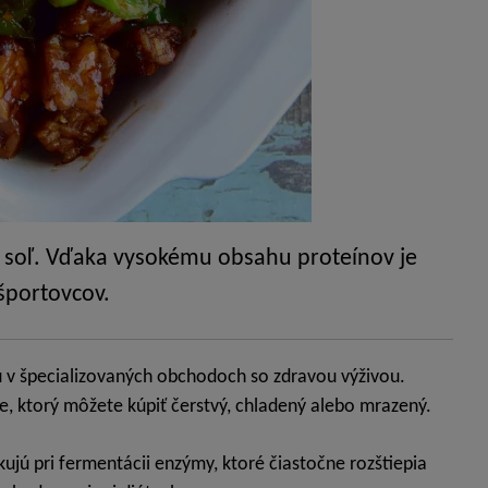
soľ. Vďaka vysokému obsahu proteínov je
športovcov.
 v špecializovaných obchodoch so zdravou výživou.
e, ktorý môžete kúpiť čerstvý, chladený alebo mrazený.
kujú pri fermentácii enzýmy, ktoré čiastočne rozštiepia