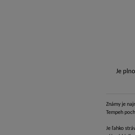
Je pln
Známy je naj
Tempeh pochá
Je ľahko strá