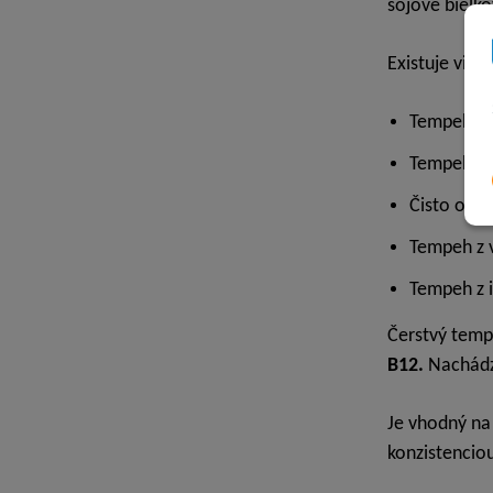
sójové bielko
Existuje viac
Tempeh zo 
Tempeh z o
Čisto obil
Tempeh z v
Tempeh z 
Čerstvý temp
B12.
Nachádza
Je vhodný na
konzistencio