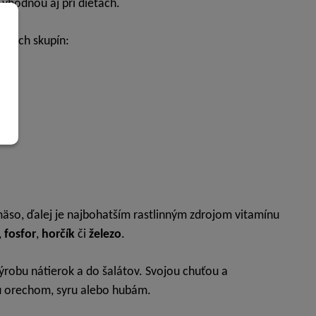
u vhodnou aj pri diétach.
adných skupín:
äso, ďalej je najbohatším rastlinným zdrojom vitamínu
,
fosfor
,
horčík
či
železo
.
ýrobu nátierok a do šalátov. Svojou chuťou a
nú orechom, syru alebo hubám.