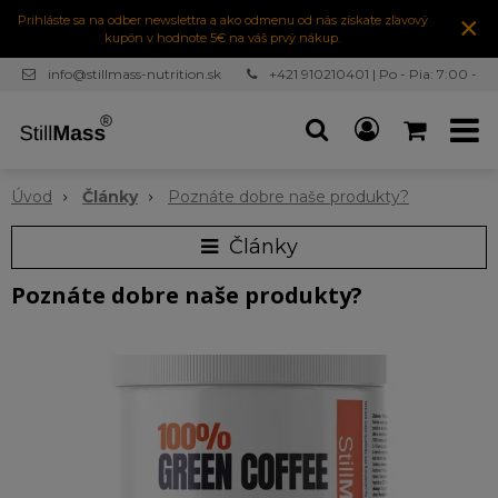
×
Prihláste sa na odber newslettra a ako odmenu od nás získate zľavový
kupón v hodnote 5€ na váš prvý nákup.
info@stillmass-nutrition.sk
+421 910210401 | Po - Pia: 7:00 -
16:30
Úvod
Články
Poznáte dobre naše produkty?
Články
Poznáte dobre naše produkty?