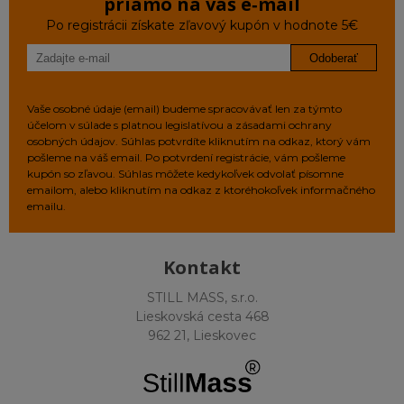
priamo na váš e‑mail
Po registrácii získate zľavový kupón v hodnote 5€
Odoberať
Vaše osobné údaje (email) budeme spracovávať len za týmto
účelom v súlade s platnou legislatívou a zásadami ochrany
osobných údajov. Súhlas potvrdíte kliknutím na odkaz, ktorý vám
pošleme na váš email. Po potvrdení registrácie, vám pošleme
kupón so zľavou. Súhlas môžete kedykoľvek odvolať písomne
emailom, alebo kliknutím na odkaz z ktoréhokoľvek informačného
emailu.
Kontakt
STILL MASS, s.r.o.
Lieskovská cesta 468
962 21, Lieskovec