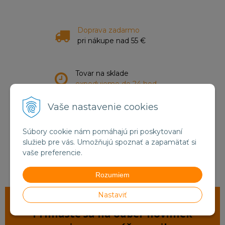
Doprava zadarmo
pri nákupe nad 55 €
Tovar na sklade
expedujeme do 24 hod.
Vaše nastavenie cookies
Zákaznícky servis
a starostlivosť
Súbory cookie nám pomáhajú pri poskytovaní
služieb pre vás. Umožňujú spoznať a zapamätať si
vaše preferencie.
Registrácia
Veľkoobchod
Rozumiem
Nastaviť
Prihláste sa na odber noviniek