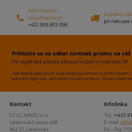
Informácie o
Doprava za
objednávkach
pri nákupe 
+421 905 812 095
Prihláste sa na odber noviniek priamo na váš
Po registrácii získate zľavový kupón v hodnote 5€
Vaše osobné údaje (email) budeme spracovávať len za týmto účelom v s
potvrdení registrácie, vám pošleme kupón so zľavou. Súhlas môžete k
Kontakt
Infolinka
STILL MASS, s.r.o.
Tel.:
+421 9
Lieskovská cesta 468
E-mail:
info@
962 21, Lieskovec
Po - Pia: 7:0