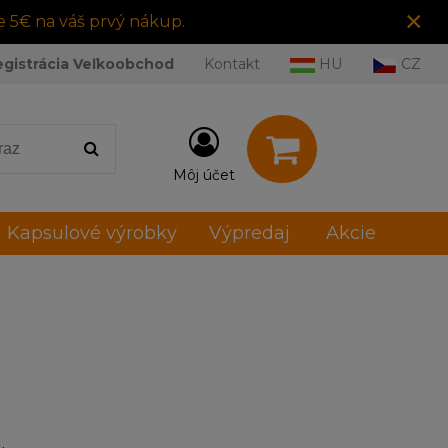
×
e 5€ na váš prvý nákup.
egistrácia Veľkoobchod
Kontakt
HU
CZ
Môj účet
Kapsulové výrobky
Výpredaj
Akcie