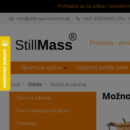
Prihláste sa na odber newslet
info@stillmass-nutrition.sk
+421 910210401 | Po - P
Proteíny • Ami
Športová výživa
Doplnky podľa cieľa
Úvod
Články
Možno ťa zaujíma
Možno
Šport a zdravie
Porovnania produktov
Cvičenie