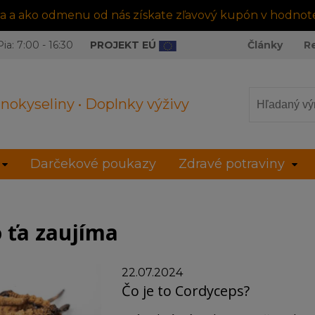
tra a ako odmenu od nás získate zľavový kupón v hodnot
ia: 7:00 - 16:30
PROJEKT EÚ
Články
R
nokyseliny • Doplnky výživy
Darčekové poukazy
Zdravé potraviny
 ťa zaujíma
22.07.2024
Čo je to Cordyceps?