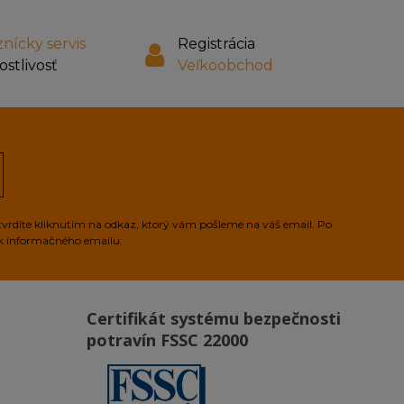
nícky servis
Registrácia
ostlivosť
Veľkoobchod
tvrdíte kliknutím na odkaz, ktorý vám pošleme na váš email. Po
ek informačného emailu.
Certifikát systému bezpečnosti
potravín FSSC 22000