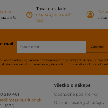
Tovar na sklade
darmo
Zákaz
expedujeme do 24
nad 55 €
a star
hod.
 e‑mail
Odoberať
úlade s platnou legislatívou a zásadami ochrany osobných údajov. Súhlas po
edykoľvek odvolať písomne emailom, alebo kliknutím na odkaz z ktoréhokoľv
Všetko o nákupe
10 210 401
Obchodné podmienky
stillmass-nutrition.sk
Ochrana osobných údajov
0 - 16:30