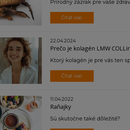
Prírodný zázrak pre vaše zdrav
Čítať viac
22.04.2024
Prečo je kolagén LMW COLLi
Ktorý kolagén je pre vás ten 
Čítať viac
11.04.2022
Raňajky
Sú skutočne také dôležité?