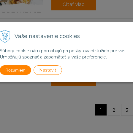
Čítať viac
21.03.2022
Ako dlho vydrží pražená káva
Vaše nastavenie cookies
Najväčším nepriateľom čerstvos
Súbory cookie nám pomáhajú pri poskytovaní služieb pre vás.
káva oxiduje, podobne ako keď 
Umožňujú spoznať a zapamätať si vaše preferencie.
do pár hodín sčernie.
Nastaviť
Rozumiem
Čítať viac
1
2
3