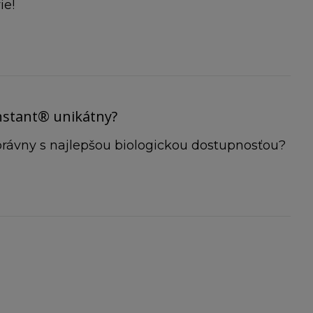
ie!
nstant® unikátny?
správny s najlepšou biologickou dostupnosťou?