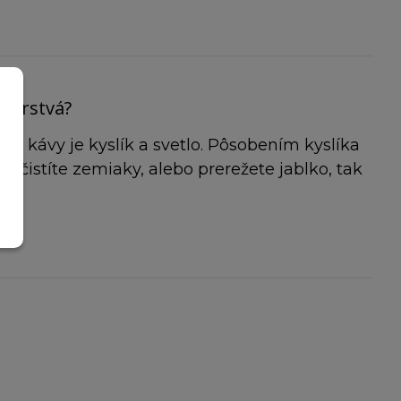
 čerstvá?
ti kávy je kyslík a svetlo. Pôsobením kyslíka
očistíte zemiaky, alebo prerežete jablko, tak