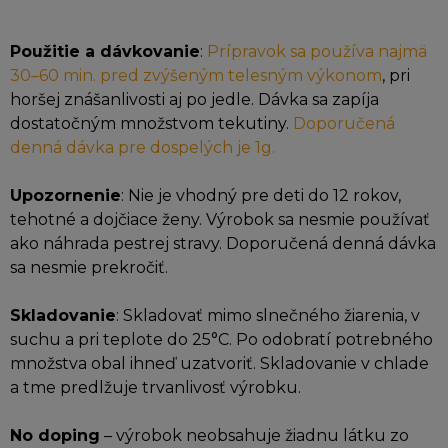
Použitie a dávkovanie
:
Prípravok sa používa najmä
30–60 min. pred zvýšeným telesným výkonom
, pri
horšej znášanlivosti aj po jedle. Dávka sa zapíja
dostatočným množstvom tekutiny.
Doporučená
denná dávka pre dospelých je 1g.
Upozornenie
: Nie je vhodný pre deti do 12 rokov,
tehotné a dojčiace ženy. Výrobok sa nesmie používať
ako náhrada pestrej stravy. Doporučená denná dávka
sa nesmie prekročiť.
Skladovanie
: Skladovať mimo slnečného žiarenia, v
suchu a pri teplote do 25°C. Po odobratí potrebného
množstva obal ihneď uzatvoriť. Skladovanie v chlade
a tme predlžuje trvanlivosť výrobku.
No doping
– výrobok neobsahuje žiadnu látku zo