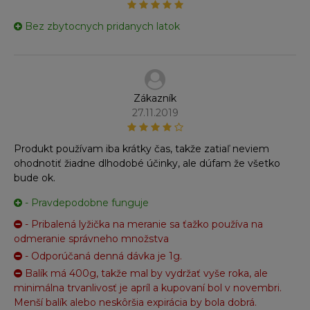
Bez zbytocnych pridanych latok
Zákazník
27.11.2019
Produkt používam iba krátky čas, takže zatiaľ neviem
ohodnotiť žiadne dlhodobé účinky, ale dúfam že všetko
bude ok.
- Pravdepodobne funguje
- Pribalená lyžička na meranie sa ťažko používa na
odmeranie správneho množstva
- Odporúčaná denná dávka je 1g.
Balík má 400g, takže mal by vydržať vyše roka, ale
minimálna trvanlivosť je apríl a kupovaní bol v novembri.
Menší balík alebo neskôršia expirácia by bola dobrá.