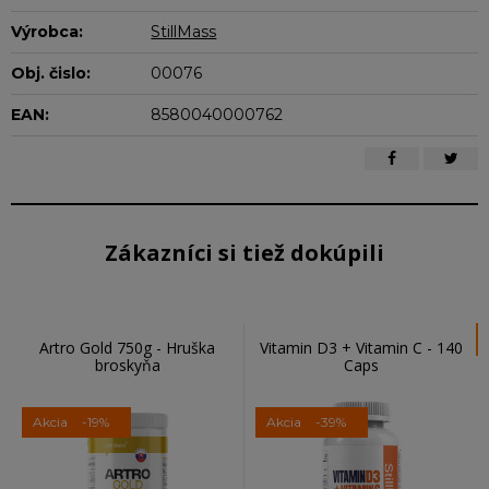
Výrobca:
StillMass
Obj. čislo:
00076
EAN:
8580040000762
Zákazníci si tiež dokúpili
Artro Gold 750g - Hruška
Vitamin D3 + Vitamin C - 140
broskyňa
Caps
Akcia
-19%
Akcia
-39%