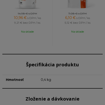
14,98 €
s DPH
7,08 €
s DPH
10,96
€
6,10
€
s DPH / ks
s DPH / ks
9,21 €
bez DPH / ks
5,12 €
bez DPH / ks
Na sklade
Na sklade
Špecifikácia produktu
Hmotnosť
0,4 kg
Zloženie a dávkovanie