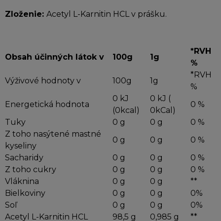
Zloženie
:
Acetyl L-Karnitin HCL v prášku.
*RVH
Obsah účinných látok v
100g
1g
%
*RVH
Výživové hodnoty v
100g
1g
%
0 kJ
0 kJ (
Energetická hodnota
0 %
(0kcal)
0kCal)
Tuky
0 g
0 g
0 %
Z toho nasýtené mastné
0 g
0 g
0 %
kyseliny
Sacharidy
0 g
0 g
0 %
Z toho cukry
0 g
0 g
0 %
Vláknina
0 g
0 g
**
Bielkoviny
0 g
0 g
0%
Soľ
0 g
0 g
0%
Acetyl L-Karnitin HCL
98,5 g
0,985 g
**