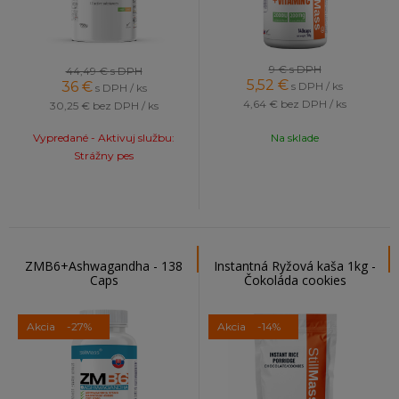
9 €
s DPH
44,49 €
s DPH
5,52
€
36
€
s DPH / ks
s DPH / ks
4,64 €
bez DPH / ks
30,25 €
bez DPH / ks
Vypredané - Aktivuj službu:
Na sklade
Strážny pes
ZMB6+Ashwagandha - 138
Instantná Ryžová kaša 1kg -
Caps
Čokoláda cookies
Akcia
-27%
Akcia
-14%