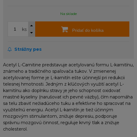
Na sklade
ks
Pridať do košíka
Strážny pes
Acetyl L-Carnitine predstavuje acetylovanú formu L-karnitínu,
známeho a tradičného spaľovača tukov. V zmienenej
acetylovanej forme je L-karnitín ešte účinnejší pri redukcii
telesnej hmotnosti. Jedným z kľúčových využití acetyl L-
karnitínu ako doplnku stravy je jeho schopnosť oxidovať
mastné kyseliny (narušovať ich pevné väzby), čím napomáha
sa telu zbaviť nežiadúceho tuku a efektívne ho spracovať na
využiteľnú energiu. Acetyl L-karnitín je tiež účinným
mozgovým stimulantom, znižuje depresiu, podporuje
správnu mozgovú činnosť, reguluje krvný tlak a znižuje
cholesterol.