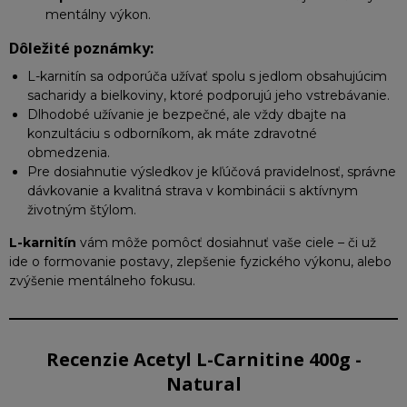
mentálny výkon.
Dôležité poznámky:
L-karnitín sa odporúča užívať spolu s jedlom obsahujúcim
sacharidy a bielkoviny, ktoré podporujú jeho vstrebávanie.
Dlhodobé užívanie je bezpečné, ale vždy dbajte na
konzultáciu s odborníkom, ak máte zdravotné
obmedzenia.
Pre dosiahnutie výsledkov je kľúčová pravidelnosť, správne
dávkovanie a kvalitná strava v kombinácii s aktívnym
životným štýlom.
L-karnitín
vám môže pomôcť dosiahnuť vaše ciele – či už
ide o formovanie postavy, zlepšenie fyzického výkonu, alebo
zvýšenie mentálneho fokusu.
Recenzie Acetyl L-Carnitine 400g -
Natural