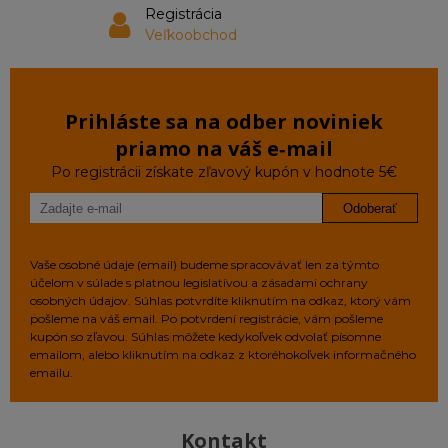
Registrácia
Veľkoobchod
Prihláste sa na odber noviniek
priamo na váš e‑mail
Po registrácii získate zľavový kupón v hodnote 5€
Odoberať
Vaše osobné údaje (email) budeme spracovávať len za týmto
účelom v súlade s platnou legislatívou a zásadami ochrany
osobných údajov. Súhlas potvrdíte kliknutím na odkaz, ktorý vám
pošleme na váš email. Po potvrdení registrácie, vám pošleme
kupón so zľavou. Súhlas môžete kedykoľvek odvolať písomne
emailom, alebo kliknutím na odkaz z ktoréhokoľvek informačného
emailu.
Kontakt