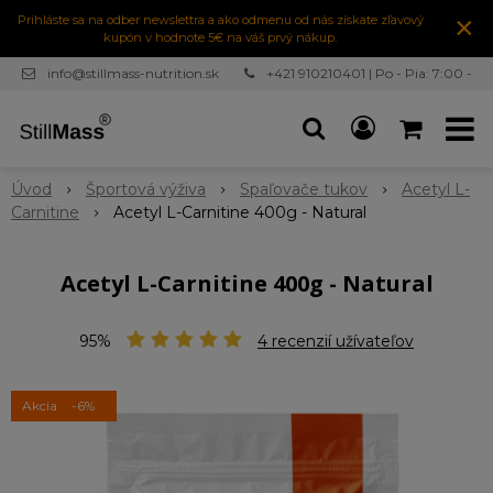
×
Prihláste sa na odber newslettra a ako odmenu od nás získate zľavový
kupón v hodnote 5€ na váš prvý nákup.
info@stillmass-nutrition.sk
+421 910210401 | Po - Pia: 7:00 -
16:30
Úvod
Športová výživa
Spaľovače tukov
Acetyl L-
Carnitine
Acetyl L-Carnitine 400g - Natural
Acetyl L-Carnitine 400g - Natural
95%
4
recenzií užívateľov
Akcia
-6%