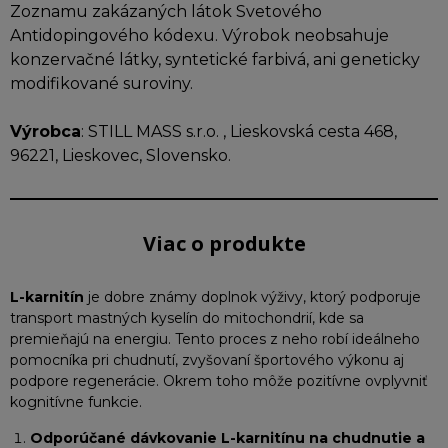
Zoznamu zakázaných látok Svetového
Antidopingového kódexu. Výrobok neobsahuje
konzervačné látky, syntetické farbivá, ani geneticky
modifikované suroviny.
Výrobca
: STILL MASS s.r.o. , Lieskovská cesta 468,
96221, Lieskovec, Slovensko.
Viac o produkte
L-karnitín
je dobre známy doplnok výživy, ktorý podporuje
transport mastných kyselín do mitochondrií, kde sa
premieňajú na energiu. Tento proces z neho robí ideálneho
pomocníka pri chudnutí, zvyšovaní športového výkonu aj
podpore regenerácie. Okrem toho môže pozitívne ovplyvniť
kognitívne funkcie.
Odporúčané dávkovanie L-karnitínu na chudnutie a