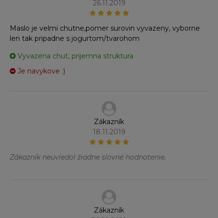
26.11.2019
Maslo je velmi chutne,pomer surovin vyvazeny, vyborne
len tak pripadne s jogurtom/tvarohom
Vyvazena chut, prijemna struktura
Je navykove :)
Zákazník
18.11.2019
Zákazník neuviedol žiadne slovné hodnotenie.
Zákazník