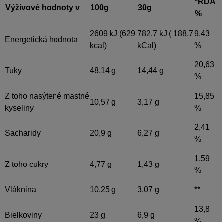
*RDA
Výživové hodnoty v
100g
30g
%
2609 kJ (629
782,7 kJ ( 188,7
9,43
Energetická hodnota
kcal)
kCal)
%
20,63
Tuky
48,14 g
14,44 g
%
Z toho nasýtené mastné
15,85
10,57 g
3,17 g
kyseliny
%
2,41
Sacharidy
20,9 g
6,27 g
%
1,59
Z toho cukry
4,77 g
1,43 g
%
Vláknina
10,25 g
3,07 g
**
13,8
Bielkoviny
23 g
6,9 g
%