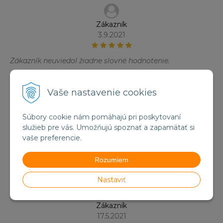
Zákazník
3.9.2021
Zákazník neuviedol žiadne slovné hodnotenie.
Vaše nastavenie cookies
Marek Hamran
Súbory cookie nám pomáhajú pri poskytovaní
19.8.2021
služieb pre vás. Umožňujú spoznať a zapamätať si
vaše preferencie.
Zákazník neuviedol žiadne slovné hodnotenie.
Rozumiem
Nastaviť
Zákazník
17.5.2021