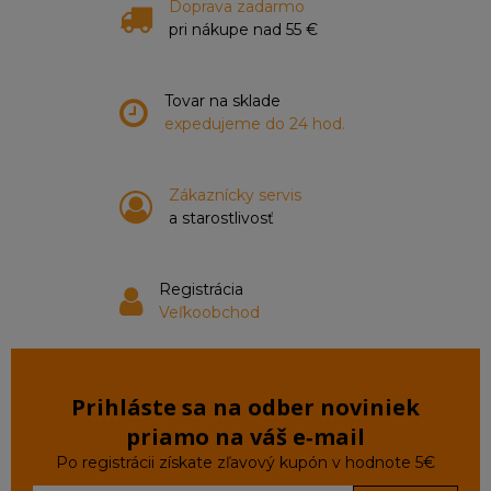
Doprava zadarmo
pri nákupe nad 55 €
Tovar na sklade
expedujeme do 24 hod.
Zákaznícky servis
a starostlivosť
Registrácia
Veľkoobchod
Prihláste sa na odber noviniek
priamo na váš e‑mail
Po registrácii získate zľavový kupón v hodnote 5€