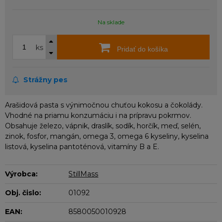
Na sklade
ks
Pridať do košíka
Strážny pes
Arašidová pasta s výnimočnou chuťou kokosu a čokolády.
Vhodné na priamu konzumáciu i na prípravu pokrmov.
Obsahuje železo, vápnik, draslík, sodík, horčík, meď, selén,
zinok, fosfor, mangán, omega 3, omega 6 kyseliny, kyselina
listová, kyselina pantoténová, vitamíny B a E.
Výrobca:
StillMass
Obj. čislo:
01092
EAN:
8580050010928