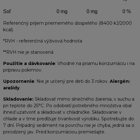
Soľ
0 mg
0 mg
0 %
Referenčný príjem priemerného dospelého (8400 kJ/2000
kcal).
*RVH - referenčná výživová hodnota
**RVH nie je stanovená
Použitie a dávkovanie
: Vhodné na priamu konzumáciu i na
prípravu pokrmov.
Upozornenie
: Nie je určený pre deti do 3 rokov.
Alergén:
arašidy
.
Skladovanie:
Skladovať mimo slnečného žiarenia, v suchu a
pri teplote do 25°C. Po odobratí potrebného množstva obal
ihneď uzatvoriť a skladovať v chladničke. Skladovanie v
chlade a v tme predlžuje trvanlivosť výrobku. Spotrebujte do
7 dní. Prípadný sediment na povrchu nie je chyba, jedná sa o
prirodzený jav. Pred konzumáciou premiešajte.