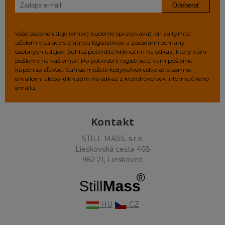
Odoberať
Vaše osobné údaje (email) budeme spracovávať len za týmto
účelom v súlade s platnou legislatívou a zásadami ochrany
osobných údajov. Súhlas potvrdíte kliknutím na odkaz, ktorý vám
pošleme na váš email. Po potvrdení registrácie, vám pošleme
kupón so zľavou. Súhlas môžete kedykoľvek odvolať písomne
emailom, alebo kliknutím na odkaz z ktoréhokoľvek informačného
emailu.
Kontakt
STILL MASS, s.r.o.
Lieskovská cesta 468
962 21, Lieskovec
HU
CZ