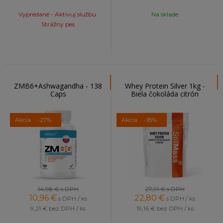
Vypredané - Aktivuj službu:
Na sklade
Strážny pes
ZMB6+Ashwagandha - 138
Whey Protein Silver 1kg -
Caps
Biela čokoláda citrón
Akcia
-27%
Akcia
-18%
14,98 €
s DPH
27,91 €
s DPH
10,96
€
22,80
€
s DPH / ks
s DPH / ks
9,21 €
bez DPH / ks
19,16 €
bez DPH / ks