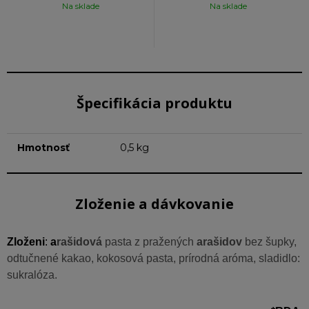
Na sklade
Na sklade
Špecifikácia produktu
Hmotnosť
0,5 kg
Zloženie a dávkovanie
Zloženi
:
a
rašidová
pasta z pražených
arašidov
bez šupky,
odtučnené kakao, kokosová pasta, prírodná aróma, sladidlo:
sukralóza.