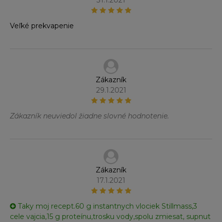
31.1.2021
Veľké prekvapenie
Zákazník
29.1.2021
Zákazník neuviedol žiadne slovné hodnotenie.
Zákazník
17.1.2021
Taky moj recept.60 g instantnych vlociek Stillmass,3
cele vajcia,15 g proteínu,trosku vody,spolu zmiesat, supnut