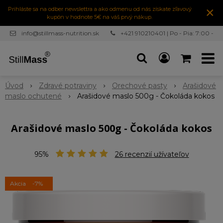
×
Prihláste sa na odber newslettra a ako odmenu od nás získate zľavový
kupón v hodnote 5€ na váš prvý nákup.
info@stillmass-nutrition.sk
+421 910210401 | Po - Pia: 7:00 -
16:30
Úvod
Zdravé potraviny
Orechové pasty
Arašidové
maslo ochutené
Arašidové maslo 500g - Čokoláda kokos
Arašidové maslo 500g - Čokoláda kokos
95%
26
recenzií užívateľov
Akcia
-7%