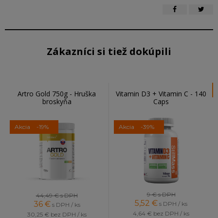
Zákazníci si tiež dokúpili
Artro Gold 750g - Hruška
Vitamin D3 + Vitamin C - 140
broskyňa
Caps
Akcia
-19%
Akcia
-39%
9 €
s DPH
44,49 €
s DPH
5,52
€
36
€
s DPH / ks
s DPH / ks
4,64 €
bez DPH / ks
30,25 €
bez DPH / ks