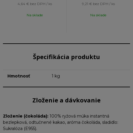
4,64 €
bez DPH / ks
9,21 €
bez DPH / ks
Na sklade
Na sklade
Špecifikácia produktu
Hmotnosť
1 kg
Zloženie a dávkovanie
Zloženie (
čokoláda)
:
100% ryžová múka instantná
bezlepková, odtučnené kakao, aróma čokoláda, sladidlo:
Sukralóza (E955).