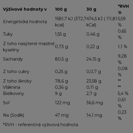
*RVH
Výživové hodnoty v
100 g
30 g
%
1581,7 kJ (372,7
474,5 kJ ( 111,81
5,59
Energetická hodnota
kcal)
kCal)
%
0,65
Tuky
1,55 g
0,46 g
%
Z toho nasýtené mastné
0,73 g
0,22 g
1,1 %
kyseliny
9,28
Sacharidy
80,5 g
24,15 g
%
0,08
Z toho cukry
0,25 g
0,0,7 g
%
Z toho škroby
78,6 g
23,58 g
**
Vláknina
0,36 g
0,11 g
**
Bielkoviny
9 g
2,7 g
5,4 %
0,61
Soľ
122 mg
36,6 mg
%
0,23
Na (Sodík)
47 mg
14,1 mg
%
*RVH - referenčná výživová hodnota