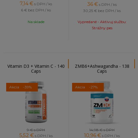
7,14
€
36
€
s DPH / ks
s DPH / ks
6 €
bez DPH / ks
30,25 €
bez DPH / ks
Na sklade
Vypredané - Aktivuj službu:
Strážny pes
Vitamin D3 + Vitamin C - 140
ZMB6+Ashwagandha - 138
Caps
Caps
Akcia
-39%
Akcia
-27%
9 €
s DPH
14,98 €
s DPH
5,52
€
10,96
€
s DPH / ks
s DPH / ks