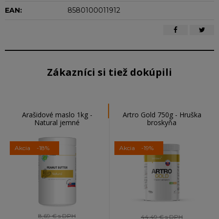
EAN:
8580100011912
Zákazníci si tiež dokúpili
Arašidové maslo 1kg -
Artro Gold 750g - Hruška
Natural jemné
broskyňa
Akcia
-18%
Akcia
-19%
8,69 €
s DPH
44,49 €
s DPH