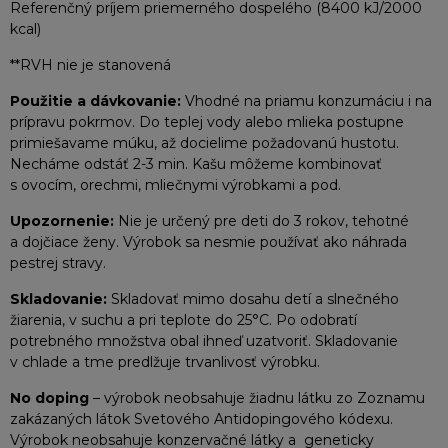
Referenčný príjem priemerného dospelého (8400 kJ/2000
kcal)
**RVH nie je stanovená
Použitie a dávkovanie:
Vhodné na priamu konzumáciu i na
prípravu pokrmov. Do teplej vody alebo mlieka postupne
primiešavame múku, až docielime požadovanú hustotu.
Necháme odstáť 2-3 min. Kašu môžeme kombinovať
s ovocím, orechmi, mliečnymi výrobkami a pod.
Upozornenie:
Nie je určený pre deti do 3 rokov, tehotné
a dojčiace ženy. Výrobok sa nesmie používať ako náhrada
pestrej stravy.
Skladovanie:
Skladovať mimo dosahu detí a slnečného
žiarenia, v suchu a pri teplote do 25°C. Po odobratí
potrebného množstva obal ihneď uzatvoriť. Skladovanie
v chlade a tme predlžuje trvanlivosť výrobku.
No doping
– výrobok neobsahuje žiadnu látku zo Zoznamu
zakázaných látok Svetového Antidopingového kódexu.
Výrobok neobsahuje konzervačné látky a geneticky