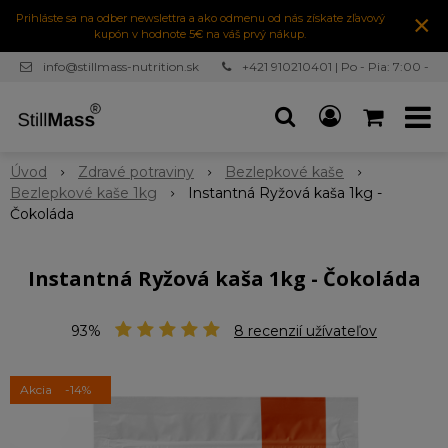
×
Prihláste sa na odber newslettra a ako odmenu od nás získate zľavový
kupón v hodnote 5€ na váš prvý nákup.
info@stillmass-nutrition.sk
+421 910210401 | Po - Pia: 7:00 -
16:30
Úvod
Zdravé potraviny
Bezlepkové kaše
Bezlepkové kaše 1kg
Instantná Ryžová kaša 1kg -
Čokoláda
Instantná Ryžová kaša 1kg - Čokoláda
93%
8
recenzií užívateľov
Akcia
-14%