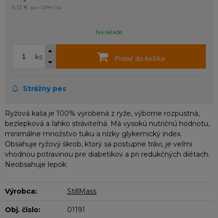
5,12 €
bez DPH / ks
Na sklade
ks
Pridať do košíka
Strážny pes
Ryžová kaša je 100% vyrobená z ryže, výborne rozpustná,
bezlepková a ľahko stráviteľná. Má vysokú nutričnú hodnotu,
minimálne množstvo tuku a nízky glykemický index.
Obsahuje ryžový škrob, ktorý sa postupne trávi, je veľmi
vhodnou potravinou pre diabetikov a pri redukčných diétach.
Neobsahuje lepok.
Výrobca:
StillMass
Obj. čislo:
01191