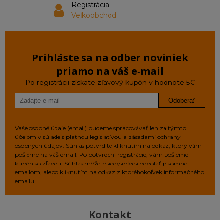
Registrácia
Veľkoobchod
Prihláste sa na odber noviniek
priamo na váš e‑mail
Po registrácii získate zľavový kupón v hodnote 5€
Odoberať
Vaše osobné údaje (email) budeme spracovávať len za týmto
účelom v súlade s platnou legislatívou a zásadami ochrany
osobných údajov. Súhlas potvrdíte kliknutím na odkaz, ktorý vám
pošleme na váš email. Po potvrdení registrácie, vám pošleme
kupón so zľavou. Súhlas môžete kedykoľvek odvolať písomne
emailom, alebo kliknutím na odkaz z ktoréhokoľvek informačného
emailu.
Kontakt