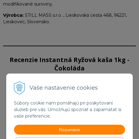
modifikované suroviny.
Výrobca:
STILL MASS s.r.o. , Lieskovská cesta 468, 96221,
Lieskovec, Slovensko.
Recenzie Instantná Ryžová kaša 1kg -
Čokoláda
Vaše nastavenie cookies
93%
Súbory cookie nám pomáhajú pri poskytovaní
služieb pre vás. Umožňujú spoznať a zapamätať si
8 recenzií užívateľov
vaše preferencie.
6x
Rozumiem