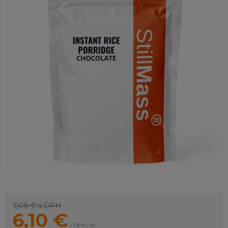
7,08 €
s DPH
6,10
€
s DPH / ks