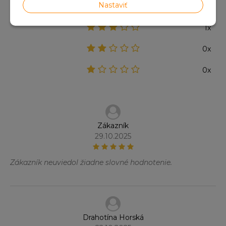
Nastaviť
1x
1x
0x
0x
Zákazník
29.10.2025
Zákazník neuviedol žiadne slovné hodnotenie.
Drahotína Horská