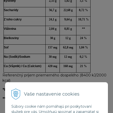
kyseliny
2,55 g
1,02 g
5,1 %
Sacharidy
56,7 g
22,68 g
8,72 %
Z toho cukry
24,1 g
9,64 g
10,71 %
Vláknina
2,04 g
0,81 g
**
Bielkoviny
30 g
12 g
24 %
Soľ
157 mg
62,8 mg
1,04 %
Na (Sodík)/Sodium
30 mg
12 mg
0,2 %
Ca (Vápnik) / Ca (Calcium)
420 mg
168 mg
21 %
Referenčný príjem priemerného dospelého (8400 kJ/2000
kcal)
*RVH
- referenčná výživová hodnota
Vaše nastavenie cookies
**RVH
nie je stanovená
Súbory cookie nám pomáhajú pri poskytovaní
služieb pre vás. Umožňujú spoznať a zapamätať si