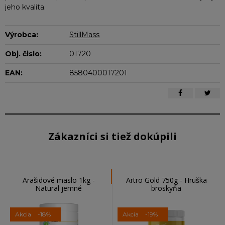
jeho kvalita.
Výrobca:
StillMass
Obj. čislo:
01720
EAN:
8580400017201
Zákazníci si tiež dokúpili
Arašidové maslo 1kg -
Artro Gold 750g - Hruška
Natural jemné
broskyňa
Akcia
-18%
Akcia
-19%