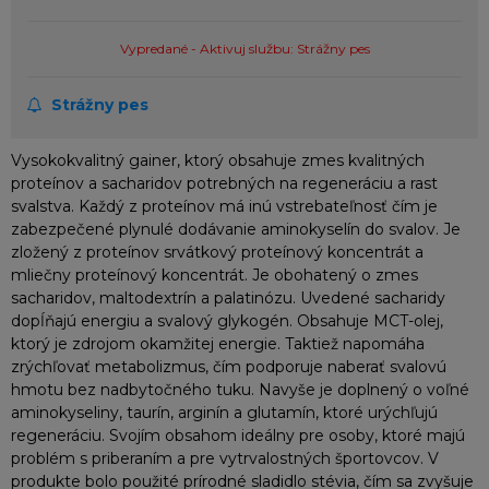
Vypredané - Aktivuj službu: Strážny pes
Strážny pes
Vysokokvalitný gainer, ktorý obsahuje zmes kvalitných
proteínov a sacharidov potrebných na regeneráciu a rast
svalstva. Každý z proteínov má inú vstrebateľnosť čím je
zabezpečené plynulé dodávanie aminokyselín do svalov. Je
zložený z proteínov srvátkový proteínový koncentrát a
mliečny proteínový koncentrát. Je obohatený o zmes
sacharidov, maltodextrín a palatinózu. Uvedené sacharidy
dopĺňajú energiu a svalový glykogén. Obsahuje MCT-olej,
ktorý je zdrojom okamžitej energie. Taktiež napomáha
zrýchľovať metabolizmus, čím podporuje naberať svalovú
hmotu bez nadbytočného tuku. Navyše je doplnený o voľné
aminokyseliny, taurín, arginín a glutamín, ktoré urýchľujú
regeneráciu. Svojím obsahom ideálny pre osoby, ktoré majú
problém s priberaním a pre vytrvalostných športovcov. V
produkte bolo použité prírodné sladidlo stévia, čím sa zvyšuje