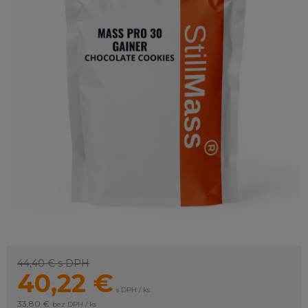
44,40 €
s DPH
40,22
€
s DPH / ks
33,80 €
bez DPH / ks