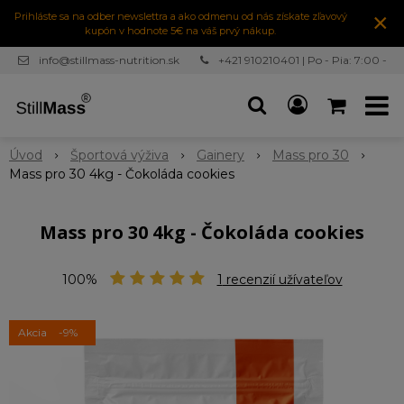
×
Prihláste sa na odber newslettra a ako odmenu od nás získate zľavový
kupón v hodnote 5€ na váš prvý nákup.
info@stillmass-nutrition.sk
+421 910210401 | Po - Pia: 7:00 -
16:30
Úvod
Športová výživa
Gainery
Mass pro 30
Mass pro 30 4kg - Čokoláda cookies
Mass pro 30 4kg - Čokoláda cookies
100%
1
recenzií užívateľov
Akcia
-9%