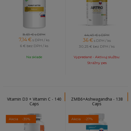
8,69 €
s DPH
44,49 €
s DPH
7,14
€
36
€
s DPH / ks
s DPH / ks
6 €
bez DPH / ks
30,25 €
bez DPH / ks
Na sklade
Vypredané - Aktivuj službu:
Strážny pes
Vitamin D3 + Vitamin C - 140
ZMB6+Ashwagandha - 138
Caps
Caps
Akcia
-39%
Akcia
-27%