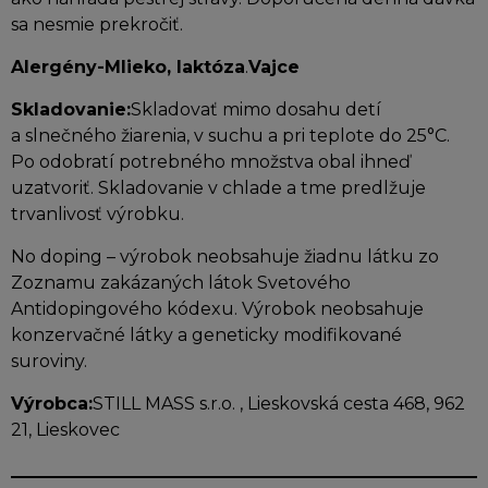
sa nesmie prekročiť.
Alergény-Mlieko, laktóza
.
Vajce
Skladovanie:
Skladovať mimo dosahu detí
a slnečného žiarenia, v suchu a pri teplote do 25°C.
Po odobratí potrebného množstva obal ihneď
uzatvoriť. Skladovanie v chlade a tme predlžuje
trvanlivosť výrobku.
No doping – výrobok neobsahuje žiadnu látku zo
Zoznamu zakázaných látok Svetového
Antidopingového kódexu. Výrobok neobsahuje
konzervačné látky a geneticky modifikované
suroviny.
Výrobca:
STILL MASS s.r.o. , Lieskovská cesta 468, 962
21, Lieskovec