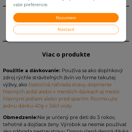
vaše preferencie.
Rozumiem
Nastaviť
Viac o produkte
Použitie a dávkovanie:
Používa sa ako doplnkový
zdroj rýchle stráviteľných živín vo forme tekutej
výživy, ako
čiastočná náhrada stravy, doplnenie
hlavných jedál alebo v menších dávkach aj medzi
hlavnými jedlami alebo pred spaním. Rozmixujte
jednu dávku 40g v 3dcl vody.
Obmedzenie:
Nie je určený pre deti do 3 rokov,
tehotné a dojčiace ženy. Výrobok sa nesmie používať
ako náhrada pestrej stravy. Doporučená denná dávka