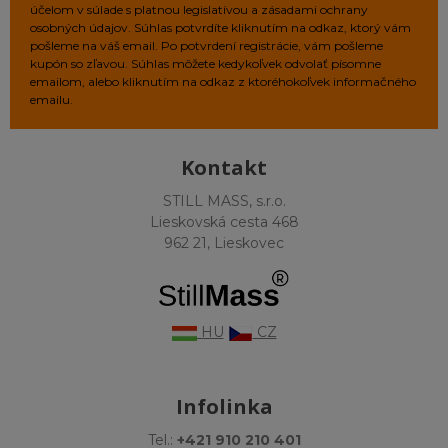
účelom v súlade s platnou legislatívou a zásadami ochrany
osobných údajov. Súhlas potvrdíte kliknutím na odkaz, ktorý vám
pošleme na váš email. Po potvrdení registrácie, vám pošleme
kupón so zľavou. Súhlas môžete kedykoľvek odvolať písomne
emailom, alebo kliknutím na odkaz z ktoréhokoľvek informačného
emailu.
Kontakt
STILL MASS, s.r.o.
Lieskovská cesta 468
962 21, Lieskovec
HU
CZ
Infolinka
Tel.:
+421 910 210 401