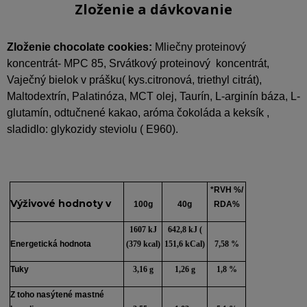
Zloženie a dávkovanie
Zloženie chocolate cookies:
Mliečny proteinový
koncentrát- MPC 85, Srvátkový proteinový koncentrát,
Vaječný bielok v prášku( kys.citronová, triethyl citrát),
Maltodextrín, Palatinóza, MCT olej, Taurín, L-arginín báza, L-
glutamín, odtučnené kakao, aróma čokoláda a keksík ,
sladidlo: glykozidy steviolu ( E960).
*RVH %/
Výživové hodnoty v
100g
40g
RDA%
1607 kJ
642,8 kJ (
Energetická hodnota
(379 kcal)
151,6 kCal)
7,58 %
Tuky
3,16 g
1,26 g
1,8 %
Z toho nasýtené mastné