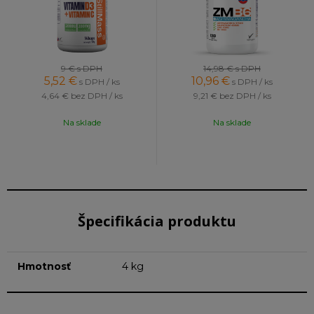
9 €
s DPH
14,98 €
s DPH
5,52
€
10,96
€
s DPH / ks
s DPH / ks
4,64 €
bez DPH / ks
9,21 €
bez DPH / ks
Na sklade
Na sklade
Špecifikácia produktu
Hmotnosť
4 kg