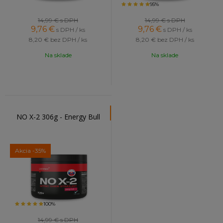
95%
14,99 €
s DPH
14,99 €
s DPH
9,76
€
9,76
€
s DPH / ks
s DPH / ks
8,20 €
bez DPH / ks
8,20 €
bez DPH / ks
Na sklade
Na sklade
NO X-2 306g - Energy Bull
Akcia
-35%
100%
14,99 €
s DPH