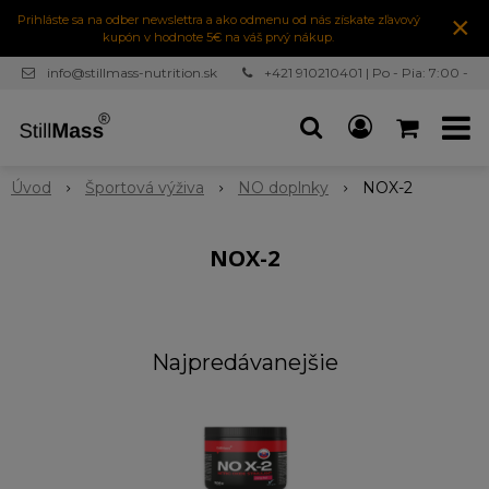
×
Prihláste sa na odber newslettra a ako odmenu od nás získate zľavový
kupón v hodnote 5€ na váš prvý nákup.
info@stillmass-nutrition.sk
+421 910210401 | Po - Pia: 7:00 -
16:30
Úvod
Športová výživa
NO doplnky
NOX-2
NOX-2
Najpredávanejšie