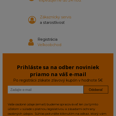
expedujeme do 24 hod.
Zákaznícky servis
a starostlivosť
Registrácia
Veľkoobchod
Prihláste sa na odber noviniek
priamo na váš e‑mail
Po registrácii získate zľavový kupón v hodnote 5€
Odoberať
Vaše osobné údaje (email) budeme spracovávať len za týmto
účelom v súlade s platnou legislatívou a zásadami ochrany
osobných údajov. Súhlas potvrdíte kliknutím na odkaz, ktorý vám