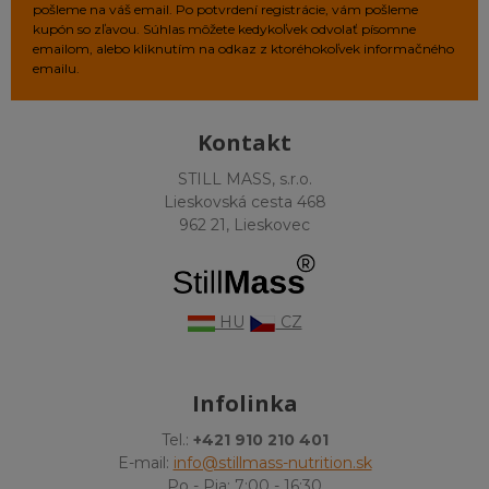
pošleme na váš email. Po potvrdení registrácie, vám pošleme
kupón so zľavou. Súhlas môžete kedykoľvek odvolať písomne
emailom, alebo kliknutím na odkaz z ktoréhokoľvek informačného
emailu.
Kontakt
STILL MASS, s.r.o.
Lieskovská cesta 468
962 21, Lieskovec
HU
CZ
Infolinka
Tel.:
+421 910 210 401
E-mail:
info@stillmass-nutrition.sk
Po - Pia: 7:00 - 16:30