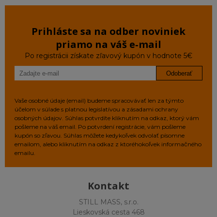
Prihláste sa na odber noviniek
priamo na váš e‑mail
Po registrácii získate zľavový kupón v hodnote 5€
Odoberať
Vaše osobné údaje (email) budeme spracovávať len za týmto
účelom v súlade s platnou legislatívou a zásadami ochrany
osobných údajov. Súhlas potvrdíte kliknutím na odkaz, ktorý vám
pošleme na váš email. Po potvrdení registrácie, vám pošleme
kupón so zľavou. Súhlas môžete kedykoľvek odvolať písomne
emailom, alebo kliknutím na odkaz z ktoréhokoľvek informačného
emailu.
Kontakt
STILL MASS, s.r.o.
Lieskovská cesta 468