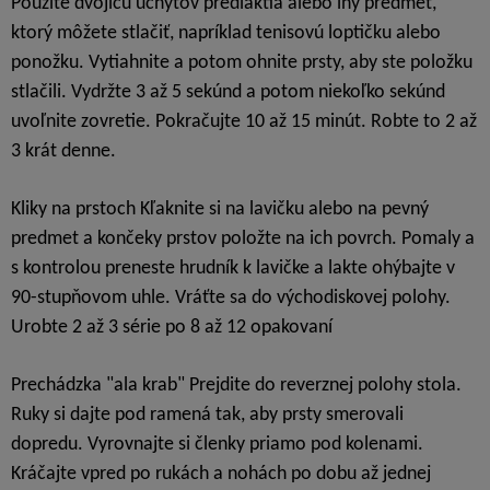
Použite dvojicu úchytov predlaktia alebo iný predmet,
ktorý môžete stlačiť, napríklad tenisovú loptičku alebo
ponožku. Vytiahnite a potom ohnite prsty, aby ste položku
stlačili. Vydržte 3 až 5 sekúnd a potom niekoľko sekúnd
uvoľnite zovretie. Pokračujte 10 až 15 minút. Robte to 2 až
3 krát denne.
Kliky na prstoch Kľaknite si na lavičku alebo na pevný
predmet a končeky prstov položte na ich povrch. Pomaly a
s kontrolou preneste hrudník k lavičke a lakte ohýbajte v
90-stupňovom uhle. Vráťte sa do východiskovej polohy.
Urobte 2 až 3 série po 8 až 12 opakovaní
Prechádzka "ala krab" Prejdite do reverznej polohy stola.
Ruky si dajte pod ramená tak, aby prsty smerovali
dopredu. Vyrovnajte si členky priamo pod kolenami.
Kráčajte vpred po rukách a nohách po dobu až jednej