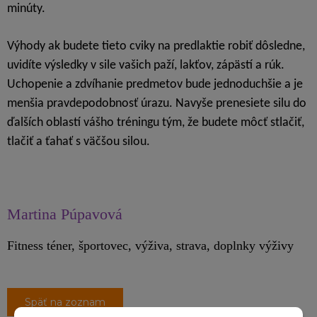
minúty.
Výhody ak budete tieto cviky na predlaktie robiť dôsledne,
uvidíte výsledky v sile vašich paží, lakťov, zápästí a rúk.
Uchopenie a zdvíhanie predmetov bude jednoduchšie a je
menšia pravdepodobnosť úrazu. Navyše prenesiete silu do
ďalších oblastí vášho tréningu tým, že budete môcť stlačiť,
tlačiť a ťahať s väčšou silou.
Martina Púpavová
Fitness téner, športovec, výživa, strava, doplnky výživy
Späť na zoznam