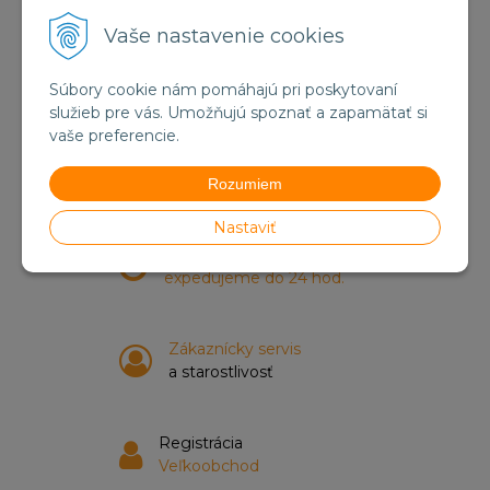
Vaše nastavenie cookies
Informácie o objednávkach
Súbory cookie nám pomáhajú pri poskytovaní
+421 905 812 095
služieb pre vás. Umožňujú spoznať a zapamätať si
vaše preferencie.
Doprava zadarmo
pri nákupe nad 55 €
Rozumiem
Nastaviť
Tovar na sklade
expedujeme do 24 hod.
Zákaznícky servis
a starostlivosť
Registrácia
Veľkoobchod