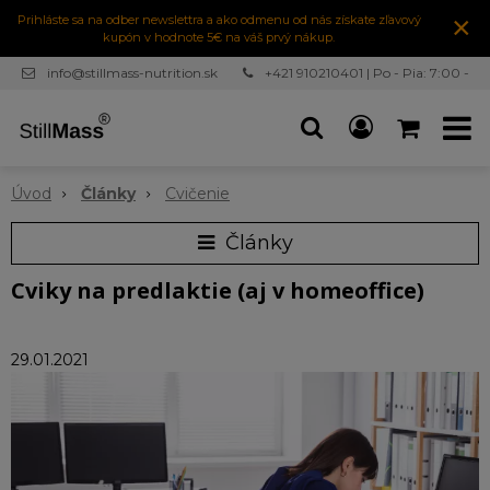
×
Prihláste sa na odber newslettra a ako odmenu od nás získate zľavový
kupón v hodnote 5€ na váš prvý nákup.
info@stillmass-nutrition.sk
+421 910210401 | Po - Pia: 7:00 -
16:30
Úvod
Články
Cvičenie
Články
Cviky na predlaktie (aj v homeoffice)
29.01.2021