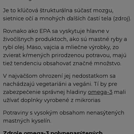
Je to kľúčová štrukturálna súčasť mozgu,
sietnice očí a mnohých ďalších častí tela (zdroj).
Rovnako ako EPA sa vyskytuje hlavne v
živočíšnych produktoch, ako sú mastné ryby a
rybí olej. Mäso, vajcia a mliečne výrobky, zo
zvierat kŕmených prirodzenou potravou, majú
tiež tendenciu obsahovať značné množstvo.
V najväčšom ohrození jej nedostatkom sa
nachádzajú vegetariáni a vegáni. Tí by pre
zabezpečenie správnej hladiny
omega-3
mali
užívať doplnky vyrobené z mikrorias
Potraviny s vysokým obsahom nenasýtených
mastných kyselín.
Zdroje omega-3 polynenasýtených