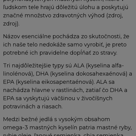
ľudskom tele hrajú dôležitú úlohu a poskytujú
značné množstvo zdravotných výhod (zdroj,
zdroj).
Názov esenciálne pochádza zo skutočnosti, že
ich naše telo nedokáže samo vyrobiť, je preto
potrebné ich pravidelne dopĺňať zo stravy.
Tri najdôležitejšie typy sú ALA (kyselina alfa-
linolénová), DHA (kyselina dokosahexaénová) a
EPA (kyselina eikosapentaénová). ALA sa
nachádza hlavne v rastlinách, zatiaľ čo DHA a
EPA sa vyskytujú väčšinou v živočíšnych
potravinách a riasach.
Medzi bežné jedlá s vysokým obsahom
omega-3 mastných kyselín patria mastné ryby,
rybie oleje, ľanové semienka, chia semienka,