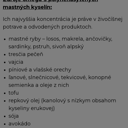
mastných kyselín:
Ich najvyššia koncentrácia je práve v živočíšnej
potrave a odvodených produktoch.
mastné ryby – losos, makrela, ančovičky,
sardinky, pstruh, sivoň alpský
tresčia pečeň
vajcia
píniové a vlašské orechy
ľanové, slnečnicové, tekvicové, konopné
semienka a oleje z nich
tofu
repkový olej (kanolový s nízkym obsahom
kyseliny erukovej)
sója
avokádo