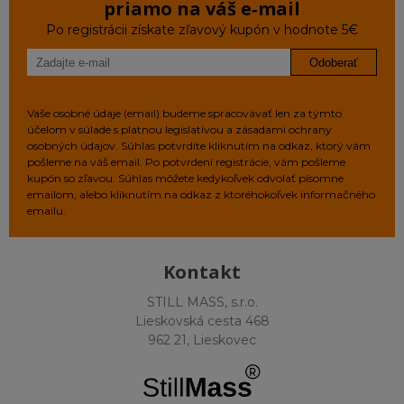
priamo na váš e‑mail
Po registrácii získate zľavový kupón v hodnote 5€
Odoberať
Vaše osobné údaje (email) budeme spracovávať len za týmto
účelom v súlade s platnou legislatívou a zásadami ochrany
osobných údajov. Súhlas potvrdíte kliknutím na odkaz, ktorý vám
pošleme na váš email. Po potvrdení registrácie, vám pošleme
kupón so zľavou. Súhlas môžete kedykoľvek odvolať písomne
emailom, alebo kliknutím na odkaz z ktoréhokoľvek informačného
emailu.
Kontakt
STILL MASS, s.r.o.
Lieskovská cesta 468
962 21, Lieskovec