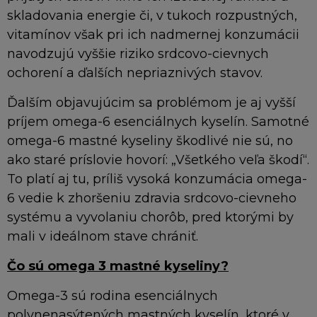
skladovania energie či, v tukoch rozpustných,
vitamínov však pri ich nadmernej konzumácii
navodzujú vyššie riziko srdcovo-cievnych
ochorení a ďalších nepriaznivých stavov.
Ďalším objavujúcim sa problémom je aj vyšší
príjem omega-6 esenciálnych kyselín. Samotné
omega-6 mastné kyseliny škodlivé nie sú, no
ako staré príslovie hovorí: „Všetkého veľa škodí“.
To platí aj tu, príliš vysoká konzumácia omega-
6 vedie k zhoršeniu zdravia srdcovo-cievneho
systému a vyvolaniu chorôb, pred ktorými by
mali v ideálnom stave chrániť.
Čo sú omega 3 mastné kyseliny?
Omega-3 sú rodina esenciálnych
polynenasýtených mastných kyselín, ktoré v