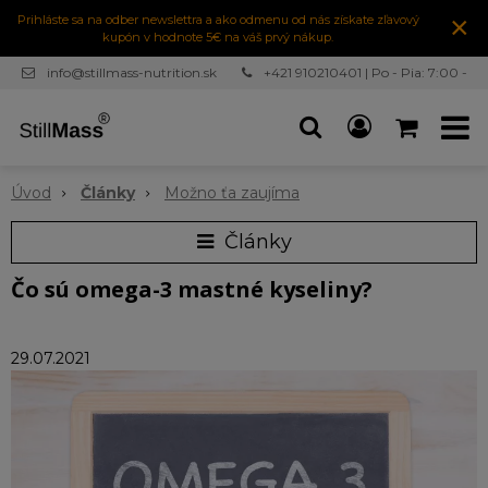
×
Prihláste sa na odber newslettra a ako odmenu od nás získate zľavový
kupón v hodnote 5€ na váš prvý nákup.
info@stillmass-nutrition.sk
+421 910210401 | Po - Pia: 7:00 -
16:30
Úvod
Články
Možno ťa zaujíma
Články
Čo sú omega-3 mastné kyseliny?
29.07.2021