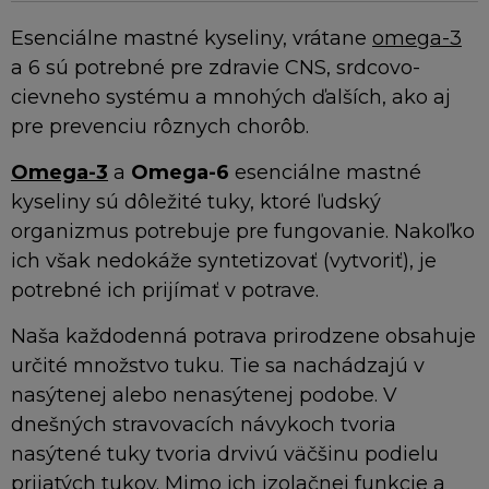
Esenciálne mastné kyseliny, vrátane
omega-3
a 6 sú potrebné pre zdravie CNS, srdcovo-
cievneho systému a mnohých ďalších, ako aj
pre prevenciu rôznych chorôb.
Omega-3
a
Omega-6
esenciálne mastné
kyseliny sú dôležité tuky, ktoré ľudský
organizmus potrebuje pre fungovanie. Nakoľko
ich však nedokáže syntetizovať (vytvoriť), je
potrebné ich prijímať v potrave.
Naša každodenná potrava prirodzene obsahuje
určité množstvo tuku. Tie sa nachádzajú v
nasýtenej alebo nenasýtenej podobe. V
dnešných stravovacích návykoch tvoria
nasýtené tuky tvoria drvivú väčšinu podielu
prijatých tukov. Mimo ich izolačnej funkcie a