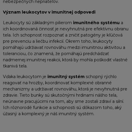
nebezpečných nepriateľov.
Význam leukocytov v imunitnej odpovedi
Leukocyty sú základným pilierom
imunitného systému
a
ich koordinovaná činnosť je nevyhnutná pre efektívnu obranu
tela. Ich schopnosť rozpoznať a zničiť patogény je kľúčová
pre prevenciu a liečbu infekcií. Okrem toho, leukocyty
pomáhajú udržiavať rovnováhu medzi imunitnou aktivitou a
toleranciou, čo znamená, že pomáhajú predchádzať
nadmernej imunitnej reakcii, ktorá by mohla poškodiť vlastné
tkanivá tela.
Vďaka leukocytom je
imunitný systém
schopný rýchlo
reagovať na hrozby, koordinovať komplexné obranné
mechanizmy a udržiavať rovnováhu, ktorá je nevyhnutná pre
zdravie. Tieto bunky sú skutočnými hrdinami nášho tela,
neúnavne pracujúcimi na tom, aby sme zostali zdraví a silní.
Ich rôznorodé funkcie a schopnosti sú dôkazom toho, aký
úžasný a komplexný je náš imunitný systém.