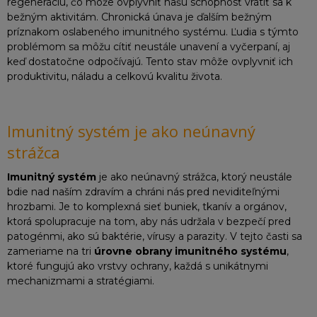
regeneráciu, čo môže ovplyvniť našu schopnosť vrátiť sa k
bežným aktivitám. Chronická únava je ďalším bežným
príznakom oslabeného imunitného systému. Ľudia s týmto
problémom sa môžu cítiť neustále unavení a vyčerpaní, aj
keď dostatočne odpočívajú. Tento stav môže ovplyvniť ich
produktivitu, náladu a celkovú kvalitu života.
Imunitný systém je ako neúnavný
strážca
Imunitný systém
je ako neúnavný strážca, ktorý neustále
bdie nad naším zdravím a chráni nás pred neviditeľnými
hrozbami. Je to komplexná sieť buniek, tkanív a orgánov,
ktorá spolupracuje na tom, aby nás udržala v bezpečí pred
patogénmi, ako sú baktérie, vírusy a parazity. V tejto časti sa
zameriame na tri
úrovne obrany imunitného systému
,
ktoré fungujú ako vrstvy ochrany, každá s unikátnymi
mechanizmami a stratégiami.