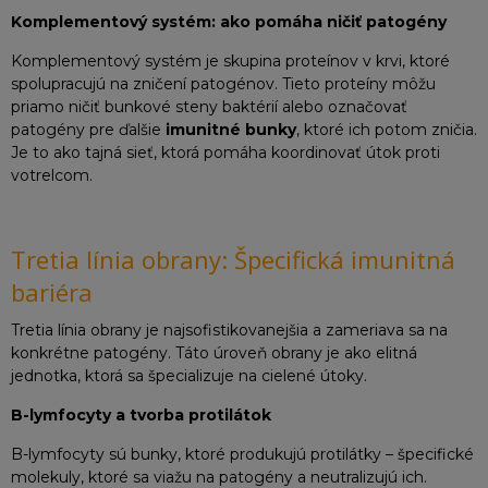
Komplementový systém: ako pomáha ničiť patogény
Komplementový systém je skupina proteínov v krvi, ktoré
spolupracujú na zničení patogénov. Tieto proteíny môžu
priamo ničiť bunkové steny baktérií alebo označovať
patogény pre ďalšie
imunitné bunky
, ktoré ich potom zničia.
Je to ako tajná sieť, ktorá pomáha koordinovať útok proti
votrelcom.
Tretia línia obrany: Špecifická imunitná
bariéra
Tretia línia obrany je najsofistikovanejšia a zameriava sa na
konkrétne patogény. Táto úroveň obrany je ako elitná
jednotka, ktorá sa špecializuje na cielené útoky.
B-lymfocyty a tvorba protilátok
B-lymfocyty sú bunky, ktoré produkujú protilátky – špecifické
molekuly, ktoré sa viažu na patogény a neutralizujú ich.