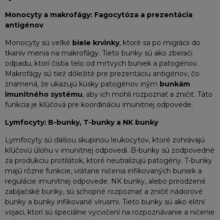
Monocyty a makrofágy: Fagocytóza a prezentácia
antigénov
Monocyty sú veľké
biele krvinky
, ktoré sa po migrácii do
tkanív menia na makrofágy. Tieto bunky sú ako zberači
odpadu, ktorí čistia telo od mŕtvych buniek a patogénov.
Makrofágy sú tiež dôležité pre prezentáciu antigénov, čo
znamená, že ukazujú kúsky patogénov iným
bunkám
imunitného systému
, aby ich mohli rozpoznať a zničiť. Táto
funkcia je kľúčová pre koordináciu imunitnej odpovede.
Lymfocyty: B-bunky, T-bunky a NK bunky
Lymfocyty sú ďalšou skupinou leukocytov, ktoré zohrávajú
kľúčovú úlohu v imunitnej odpovedi. B-bunky sú zodpovedné
za produkciu protilátok, ktoré neutralizujú patogény. T-bunky
majú rôzne funkcie, vrátane ničenia infikovaných buniek a
regulácie imunitnej odpovede. NK bunky, alebo prirodzené
zabíjačské bunky, sú schopné rozpoznať a zničiť nádorové
bunky a bunky infikované vírusmi. Tieto bunky sú ako elitní
vojaci, ktorí sú špeciálne vycvičení na rozpoznávanie a ničenie