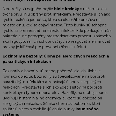
Neutrofily sú najpočetnejšie
biele krvinky
v našom tele a
tvoria prvú líniu obrany proti infekciám. Predstavte si ich ako
rýchlu reakčnú jednotku, ktorá sa okamžite presúva na
miesto činu, keď sa objaví hrozba. Tieto bunky sú schopné
rýchlo sa premiestniť na miesto infekcie, kde pohlcujú a ničia
baktérie a iné patogény prostredníctvom procesu známeho
ako fagocytóza. Ich schopnosť rýchlo reagovať a eliminovať
hrozby je kľúčová pre prevenciu šírenia infekcií.
Eozinofily a bazofily: Úloha pri alergických reakciách a
parazitických infekciách
Eozinofily a bazofily sú menej početné, ale ich úloha je
rovnako dôležitá. Eozinofily sú špecializované na boj proti
parazitickým infekciám a zohrávajú úlohu v alergických
reakciách. Predstavte si ich ako špecialistov na boj proti
konkrétnym typom nepriateľov. Bazofily, na druhej strane,
uvoľňujú histamín a iné chemikálie, ktoré sú dôležité pri
alergických reakciách. Sú ako chemickí odborníci, ktorí
spúšťajú alarm a mobilizujú ďalšie bunky
imunitného
systému
.