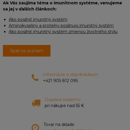
Ak Vás zaujíma téma o imunitnom systéme, venujeme
sa jej v ďalších článkoch:
Ako posilniť imunitný systém
Aminokyseliny a proteíny posilnujú imunitný systém
Ako posilniť imunitný systém zmenou životného štýlu
Späť na zoznam
Informácie o objednávkach
+421 905 812 095
Doprava zadarmo
pri nákupe nad 55 €
Tovar na sklade