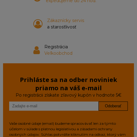
expedujeme do 24 hod.
Zákaznícky servis
a starostlivosť
Registrácia
Veľkoobchod
Prihláste sa na odber noviniek
priamo na váš e‑mail
Po registrácii získate zľavový kupón v hodnote 5€
Odoberať
Vaše osobné údaje (email) budeme spracovávať len za týmto
účelom v súlade s platnou legislatívou a zásadami ochrany
osobných údajov. Súhlas potvrdíte kliknutím na odkaz, ktorý vám