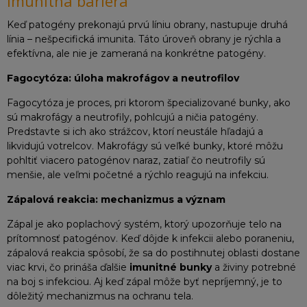
imunitná bariéra
Keď patogény prekonajú prvú líniu obrany, nastupuje druhá
línia – nešpecifická imunita. Táto úroveň obrany je rýchla a
efektívna, ale nie je zameraná na konkrétne patogény.
Fagocytóza: úloha makrofágov a neutrofilov
Fagocytóza je proces, pri ktorom špecializované bunky, ako
sú makrofágy a neutrofily, pohlcujú a ničia patogény.
Predstavte si ich ako strážcov, ktorí neustále hľadajú a
likvidujú votrelcov. Makrofágy sú veľké bunky, ktoré môžu
pohltiť viacero patogénov naraz, zatiaľ čo neutrofily sú
menšie, ale veľmi početné a rýchlo reagujú na infekciu.
Zápalová reakcia: mechanizmus a význam
Zápal je ako poplachový systém, ktorý upozorňuje telo na
prítomnosť patogénov. Keď dôjde k infekcii alebo poraneniu,
zápalová reakcia spôsobí, že sa do postihnutej oblasti dostane
viac krvi, čo prináša ďalšie
imunitné bunky
a živiny potrebné
na boj s infekciou. Aj keď zápal môže byť nepríjemný, je to
dôležitý mechanizmus na ochranu tela.