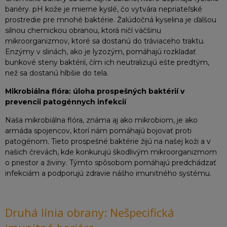
bariéry. pH kože je mierne kyslé, čo vytvára nepriateľské
prostredie pre mnohé baktérie. Žalúdočná kyselina je ďalšou
silnou chemickou obranou, ktorá ničí väčšinu
mikroorganizmov, ktoré sa dostanú do tráviaceho traktu.
Enzýmy v slinách, ako je lyzozým, pomáhajú rozkladať
bunkové steny baktérií, čím ich neutralizujú ešte predtým,
než sa dostanú hlbšie do tela.
Mikrobiálna flóra: úloha prospešných baktérií v
prevencii patogénnych infekcií
Naša mikrobiálna flóra, známa aj ako mikrobiom, je ako
armáda spojencov, ktorí nám pomáhajú bojovať proti
patogénom. Tieto prospešné baktérie žijú na našej koži a v
našich črevách, kde konkurujú škodlivým mikroorganizmom
o priestor a živiny. Týmto spôsobom pomáhajú predchádzať
infekciám a podporujú zdravie nášho imunitného systému.
Druhá línia obrany: Nešpecifická