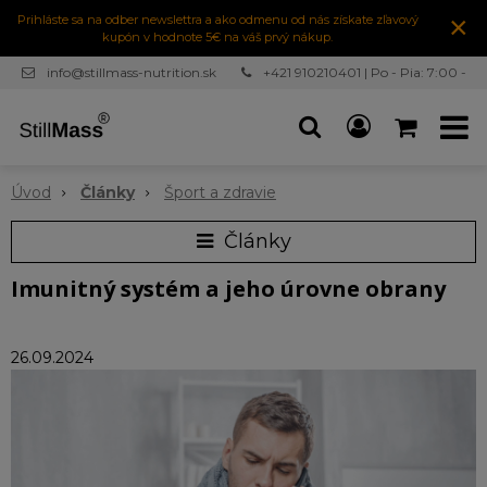
×
Prihláste sa na odber newslettra a ako odmenu od nás získate zľavový
kupón v hodnote 5€ na váš prvý nákup.
info@stillmass-nutrition.sk
+421 910210401 | Po - Pia: 7:00 -
16:30
Úvod
Články
Šport a zdravie
Články
Imunitný systém a jeho úrovne obrany
26.09.2024