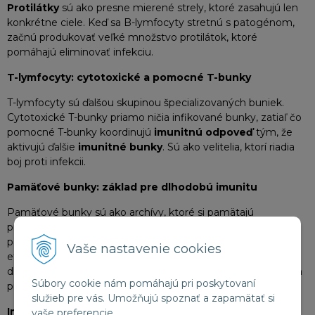
Protilátky
sú ako presne mierené strely, ktoré zasahujú len
konkrétne ciele. Keď sa B-lymfocyty stretnú s patogénom,
začnú produkovať veľké množstvo protilátok, ktoré
pomáhajú eliminovať infekciu.
T-lymfocyty: cytotoxické a pomocné T-bunky
T-lymfocyty sú ďalšou skupinou špecializovaných buniek.
Cytotoxické T-bunky priamo ničia infikované bunky, zatiaľ čo
pomocné T-bunky koordinujú
imunitnú odpoveď
tým, že
aktivujú ďalšie
imunitné bunky
. Sú ako velitelia, ktorí riadia
boj proti infekcii.
Pamäťové bunky: základ pre dlhodobú imunitu
Pamäťové bunky sú ako archívy, ktoré si pamätajú
predchádzajúce infekcie. Keď sa telo stretne s rovnakým
patogénom znova, tieto bunky umožňujú rýchlejšiu a
Vaše nastavenie cookies
efektívnejšiu
imunitnú odpoveď
. Vďaka nim máme
dlhodobú imunitu voči niektorým chorobám, čo je základom
Súbory cookie nám pomáhajú pri poskytovaní
pre očkovanie.
služieb pre vás. Umožňujú spoznať a zapamätať si
Imunitný systém
je fascinujúca a komplexná sieť, ktorá
vaše preferencie.