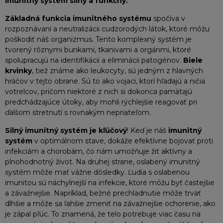
imunitný systém silný a funkčný.
Základná funkcia imunitného systému
spočíva v
rozpoznávaní a neutralizácii cudzorodých látok, ktoré môžu
poškodiť náš organizmus. Tento komplexný systém je
tvorený rôznymi bunkami, tkanivami a orgánmi, ktoré
spolupracujú na identifikácii a eliminácii patogénov.
Biele
krvinky
, tiež známe ako leukocyty, sú jedným z hlavných
hráčov v tejto obrane. Sú to ako vojaci, ktorí hľadajú a ničia
votrelcov, pričom niektoré z nich si dokonca pamätajú
predchádzajúce útoky, aby mohli rýchlejšie reagovať pri
ďalšom stretnutí s rovnakým nepriateľom.
Silný imunitný systém je kľúčový
! Keď je náš
imunitný
systém
v optimálnom stave, dokáže efektívne bojovať proti
infekciám a chorobám, čo nám umožňuje žiť aktívny a
plnohodnotný život. Na druhej strane, oslabený imunitný
systém môže mať vážne dôsledky. Ľudia s oslabenou
imunitou sú náchylnejší na infekcie, ktoré môžu byť častejšie
a závažnejšie. Napríklad, bežné prechladnutie môže trvať
dlhšie a môže sa ľahšie zmeniť na závažnejšie ochorenie, ako
je zápal pľúc. To znamená, že telo potrebuje viac času na