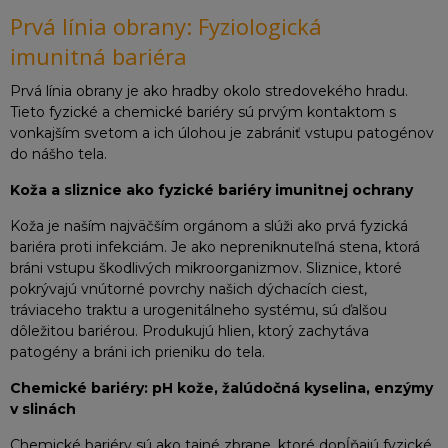
Prvá línia obrany: Fyziologická
imunitná bariéra
Prvá línia obrany je ako hradby okolo stredovekého hradu.
Tieto fyzické a chemické bariéry sú prvým kontaktom s
vonkajším svetom a ich úlohou je zabrániť vstupu patogénov
do nášho tela.
Koža a sliznice ako fyzické bariéry imunitnej ochrany
Koža je naším najväčším orgánom a slúži ako prvá fyzická
bariéra proti infekciám. Je ako nepreniknuteľná stena, ktorá
bráni vstupu škodlivých mikroorganizmov. Sliznice, ktoré
pokrývajú vnútorné povrchy našich dýchacích ciest,
tráviaceho traktu a urogenitálneho systému, sú ďalšou
dôležitou bariérou. Produkujú hlien, ktorý zachytáva
patogény a bráni ich prieniku do tela.
Chemické bariéry: pH kože, žalúdočná kyselina, enzýmy
v slinách
Chemické bariéry sú ako tajné zbrane, ktoré dopĺňajú fyzické