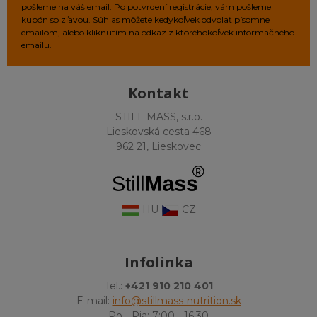
pošleme na váš email. Po potvrdení registrácie, vám pošleme
kupón so zľavou. Súhlas môžete kedykoľvek odvolať písomne
emailom, alebo kliknutím na odkaz z ktoréhokoľvek informačného
emailu.
Kontakt
STILL MASS, s.r.o.
Lieskovská cesta 468
962 21, Lieskovec
HU
CZ
Infolinka
Tel.:
+421 910 210 401
E-mail:
info@stillmass-nutrition.sk
Po - Pia: 7:00 - 16:30