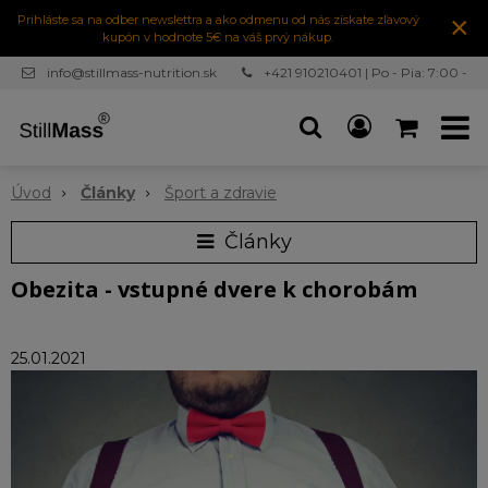
×
Prihláste sa na odber newslettra a ako odmenu od nás získate zľavový
kupón v hodnote 5€ na váš prvý nákup.
info@stillmass-nutrition.sk
+421 910210401 | Po - Pia: 7:00 -
16:30
Úvod
Články
Šport a zdravie
Články
Obezita - vstupné dvere k chorobám
25.01.2021