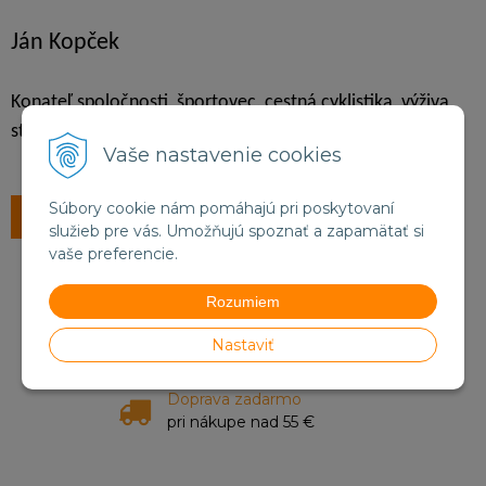
Ján Kopček
Konateľ spoločnosti, športovec, cestná cyklistika, výživa,
strava, doplnky výživy
Vaše nastavenie cookies
Súbory cookie nám pomáhajú pri poskytovaní
Späť na zoznam
služieb pre vás. Umožňujú spoznať a zapamätať si
vaše preferencie.
Rozumiem
Informácie o objednávkach
+421 905 812 095
Nastaviť
Doprava zadarmo
pri nákupe nad 55 €