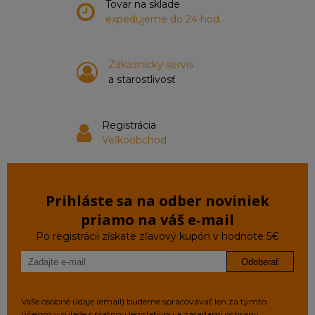
Tovar na sklade
expedujeme do 24 hod.
Zákaznícky servis
a starostlivosť
Registrácia
Veľkoobchod
Prihláste sa na odber noviniek
priamo na váš e‑mail
Po registrácii získate zľavový kupón v hodnote 5€
Odoberať
Vaše osobné údaje (email) budeme spracovávať len za týmto
účelom v súlade s platnou legislatívou a zásadami ochrany