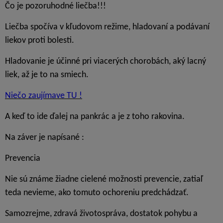
Čo je pozoruhodné liečba!!!
Liečba spočíva v kľudovom režime, hladovaní a podávaní
liekov proti bolesti.
Hladovanie je účinné pri viacerých chorobách, aký lacný
liek, až je to na smiech.
Niečo zaujímave TU !
A keď to ide ďalej na pankrác a je z toho rakovina.
Na záver je napísané :
Prevencia
Nie sú známe žiadne cielené možnosti prevencie, zatiaľ
teda nevieme, ako tomuto ochoreniu predchádzať.
Samozrejme, zdravá životospráva, dostatok pohybu a