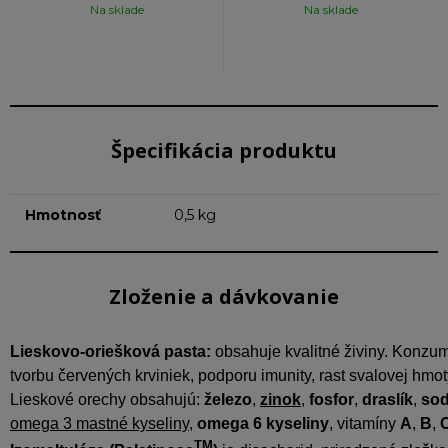
Na sklade
Na sklade
Špecifikácia produktu
Hmotnosť
0,5 kg
Zloženie a dávkovanie
Lieskovo-oriešková pasta:
 obsahuje kvalitné živiny. Konzu
tvorbu červených krviniek, podporu imunity, rast svalovej hmoty
Lieskové orechy obsahujú: 
železo
, 
zinok
, 
fosfor
, 
draslík
, 
sod
omega 3 mastné kyseliny,
omega 6 kyseliny
, vitamíny 
A
, 
B
, 
TM