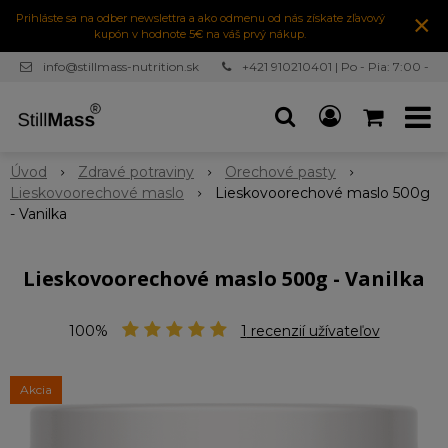
×
Prihláste sa na odber newslettra a ako odmenu od nás získate zľavový
kupón v hodnote 5€ na váš prvý nákup.
info@stillmass-nutrition.sk
+421 910210401 | Po - Pia: 7:00 -
16:30
Úvod
Zdravé potraviny
Orechové pasty
Lieskovoorechové maslo
Lieskovoorechové maslo 500g
- Vanilka
Lieskovoorechové maslo 500g - Vanilka
100%
1
recenzií užívateľov
Akcia