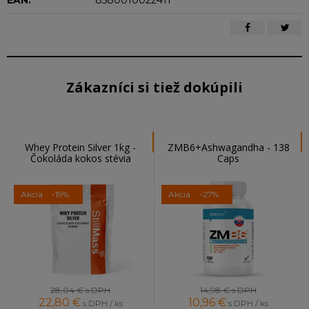
EAN:
8580010022411
Zákazníci si tiež dokúpili
Whey Protein Silver 1kg -
ZMB6+Ashwagandha - 138
Čokoláda kokos stévia
Caps
Akcia
-19%
Akcia
-27%
28,04 €
s DPH
14,98 €
s DPH
22,80
€
10,96
€
s DPH / ks
s DPH / ks