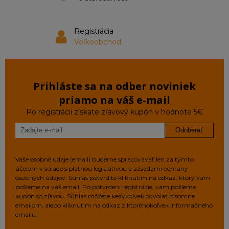
Registrácia
Veľkoobchod
Prihláste sa na odber noviniek
priamo na váš e‑mail
Po registrácii získate zľavový kupón v hodnote 5€
Odoberať
Vaše osobné údaje (email) budeme spracovávať len za týmto
účelom v súlade s platnou legislatívou a zásadami ochrany
osobných údajov. Súhlas potvrdíte kliknutím na odkaz, ktorý vám
pošleme na váš email. Po potvrdení registrácie, vám pošleme
kupón so zľavou. Súhlas môžete kedykoľvek odvolať písomne
emailom, alebo kliknutím na odkaz z ktoréhokoľvek informačného
emailu.