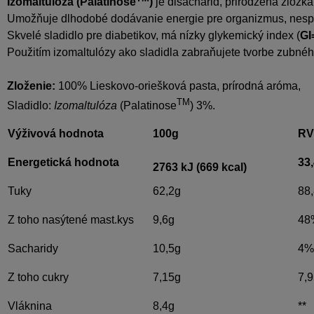
Izomaltulóza (Palatinose
)
 je disacharid, prirodzená zložka 
Umožňuje dlhodobé dodávanie energie pre organizmus, nespôso
Skvelé sladidlo pre diabetikov, má nízky glykemický index (
GI
Použitím izomaltulózy ako sladidla zabraňujete tvorbe zubnéh
Zloženie
:
100% Lieskovo-oriešková pasta, prírodná aróma,
TM
Sladidlo:
Izomaltulóza
(Palatinose
) 3%.
Výživová hodnota
100g
R
Energetická hodnota
33
2763 kJ (669 kcal)
Tuky
62,2g
88
Z toho nasýtené mast.kys
9,6g
48
Sacharidy
10,5g
4%
Z toho cukry
7,15g
7,
Vláknina
8,4g
**