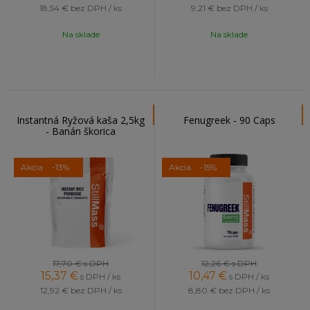
18,54 €
bez DPH / ks
9,21 €
bez DPH / ks
Na sklade
Na sklade
Instantná Ryžová kaša 2,5kg
Fenugreek - 90 Caps
- Banán škorica
Akcia
-13%
Akcia
-15%
17,70 €
s DPH
12,26 €
s DPH
15,37
€
10,47
€
s DPH / ks
s DPH / ks
12,92 €
bez DPH / ks
8,80 €
bez DPH / ks