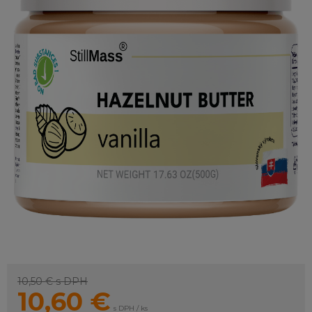
10,50 €
s DPH
10,60
€
s DPH / ks