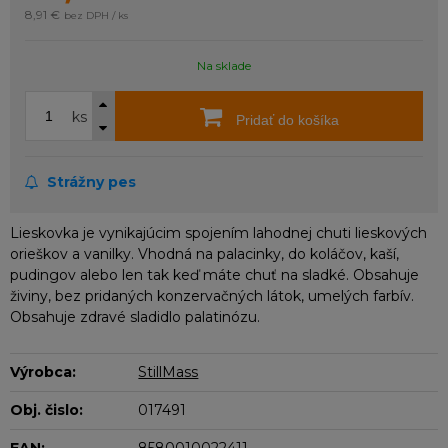
8,91 €
bez DPH / ks
Na sklade
ks
Pridať do košíka
Strážny pes
Lieskovka je vynikajúcim spojením lahodnej chuti lieskových
orieškov a vanilky. Vhodná na palacinky, do koláčov, kaší,
pudingov alebo len tak keď máte chuť na sladké. Obsahuje
živiny, bez pridaných konzervačných látok, umelých farbív.
Obsahuje zdravé sladidlo palatinózu.
Výrobca:
StillMass
Obj. čislo:
017491