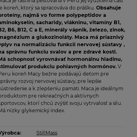
Maca je rastlina pestovaná v Peru jej využiteľná časť
je koreň, ktorý sa spracováva do prášku.
Obsahuje
proteíny, najmä vo forme polypeptidov a
aminokyselín, sacharidy, vlákninu, vitamíny B1,
B2, B6, B12, C a E, minerály vápnik, železo, zinok,
magnézium a glukozinoláty. Maca má priaznivý
vplyv na normalizáciu funkcií nervovej sústavy ,
na správnu funkciu svalov a pre zdravé kosti.
Má schopnosť vyrovnávať hormonálnu hladinu,
stimulovať produkciu pohlavných hormónov.
V
Peru koreň Macy bežne podávajú deťom pre
správny rozvoj nervovej sústavy, pre lepšie
sústredenie a k zlepšeniu pamäti. Maca je ideálnym
produktom pre rekreačných a aktívnych
športovcov, ktorí chcú zvýšiť svoju vytrvalosť a silu.
Má nízky glykemický index.
Výrobca:
StillMass