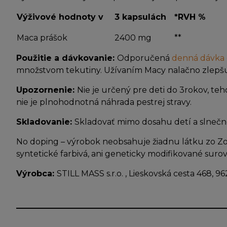
Výživové hodnoty v
3 kapsulách
*RVH %
Maca prášok
2400 mg
**
Použitie a dávkovanie:
Odporučená
denná dávka d
množstvom tekutiny. Užívaním Macy nalačno zlepšuj
Upozornenie:
Nie je určený pre deti do 3rokov, t
nie je plnohodnotná náhrada pestrej stravy.
Skladovanie:
Skladovať mimo dosahu detí a slnečné
No doping – výrobok neobsahuje žiadnu látku zo 
syntetické farbivá, ani geneticky modifikované surov
Výrobca:
STILL MASS s.r.o. , Lieskovská cesta 468, 96