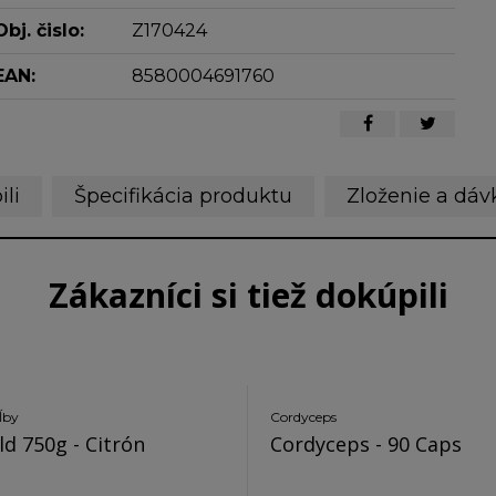
Obj. čislo:
Z170424
EAN:
8580004691760
ili
Špecifikácia produktu
Zloženie a dáv
Zákazníci si tiež dokúpili
ĺby
Cordyceps
ld 750g - Citrón
Cordyceps - 90 Caps