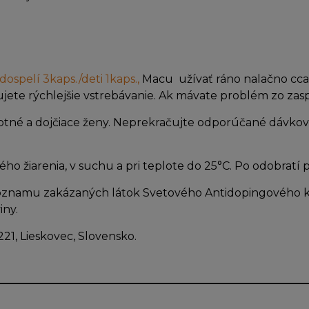
ospelí 3kaps./deti 1kaps.,
Macu užívať ráno nalačno cca
ete rýchlejšie vstrebávanie. Ak mávate problém zo zas
ehotné a dojčiace ženy. Neprekračujte odporúčané dávkov
ho žiarenia, v suchu a pri teplote do 25°C. Po odobratí
Zoznamu zakázaných látok Svetového Antidopingového k
iny.
221, Lieskovec, Slovensko.