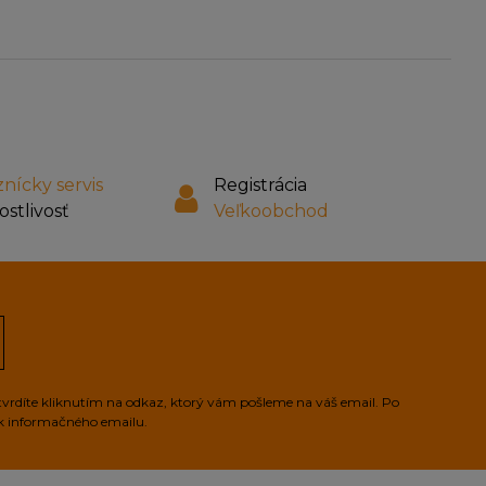
nícky servis
Registrácia
ostlivosť
Veľkoobchod
tvrdíte kliknutím na odkaz, ktorý vám pošleme na váš email. Po
ek informačného emailu.