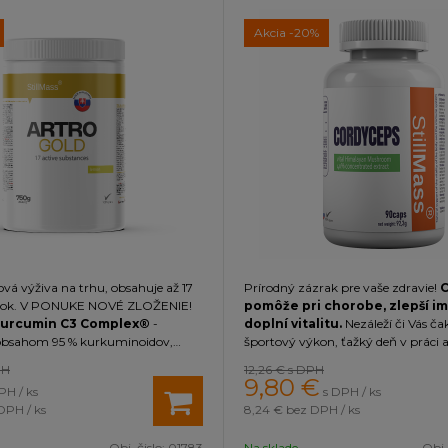
Akcia
-20%
ová výživa na trhu, obsahuje až 17
Prírodný zázrak pre vaše zdravie!
átok. V PONUKE NOVÉ ZLOŽENIE!
pomôže pri chorobe, zlepší im
urcumin C3 Complex®
-
doplní vitalitu.
Nezáleží či Vás č
obsahom 95 % kurkuminoidov,
športový výkon, ťažký deň v práci
načuje
upratovanie.
Vďaka Cordycepsu
PH
12,26 €
s DPH
ými vlastnosťami a
Opti 7 Digest
mať viac energie na všetko dô
9,80
€
PH / ks
s DPH / ks
acich enzýmov pre efektívne
Cordyceps je tradičná exotická hu
DPH / ks
8,24 €
bez DPH / ks
a využitie živín. Najkomplexnejšia
prospešných bioaktívnych látok. Ide
va
vytvorená pre zdravú podporu
40 % podielom polysacharidov, od 
Obj. čislo:
01783
Na sklade
Obj.