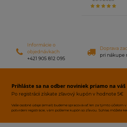
Informácie o
Doprava za
objednávkach
pri nákupe 
+421 905 812 095
Prihláste sa na odber noviniek priamo na váš
Po registrácii získate zľavový kupón v hodnote 5€
Vaše osobné údaje (email) budeme spracovávať len za týmto účelom v s
potvrdení registrácie, vám pošleme kupón so zľavou. Súhlas môžete k