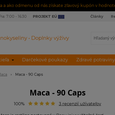
tra a ako odmenu od nás získate zľavový kupón v hodnot
ia: 7:00 - 16:30
PROJEKT EÚ
Články
R
nokyseliny • Doplnky výživy
ieľa
Darčekové poukazy
Zdravé potraviny
aca
Maca - 90 Caps
Maca - 90 Caps
100%
3
recenzií užívateľov