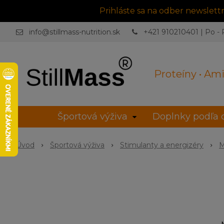
Prihláste sa na odber newslet
info@stillmass-nutrition.sk
+421 910210401 | Po - P
Proteíny • Ami
Športová výživa
Doplnky podľa c
Úvod
Športová výživa
Stimulanty a energizéry
M