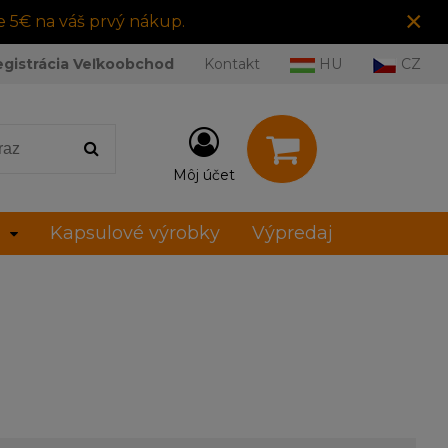
×
e 5€ na váš prvý nákup.
egistrácia Veľkoobchod
Kontakt
HU
CZ
Môj účet
Kapsulové výrobky
Výpredaj