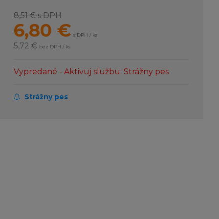
8,51 €
s DPH
6,80
€
s DPH / ks
5,72 €
bez DPH / ks
Vypredané - Aktivuj službu: Strážny pes
Strážny pes