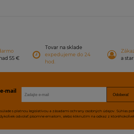
Tovar na sklade
darmo
Zákaz
expedujeme do 24
nad 55 €
a star
hod.
 e‑mail
Odoberať
úlade s platnou legislatívou a zásadami ochrany osobných údajov. Súhlas po
edykoľvek odvolať písomne emailom, alebo kliknutím na odkaz z ktoréhokoľv