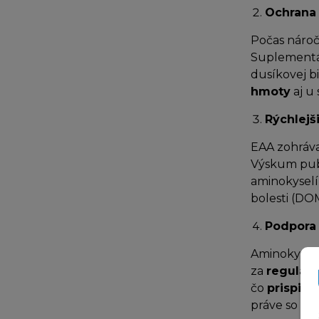
Ochrana 
Počas nároč
Suplement
dusíkovej bi
hmoty
aj u 
Rýchlejš
EAA zohráva
Výskum pub
aminokyselí
bolesti (DO
Podpora 
Aminokysel
za
reguláci
čo
prispiev
práve so zv