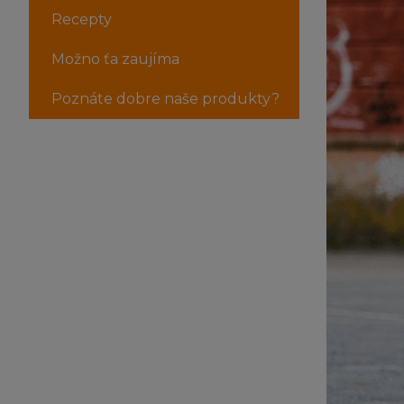
Recepty
Možno ťa zaujíma
Poznáte dobre naše produkty?