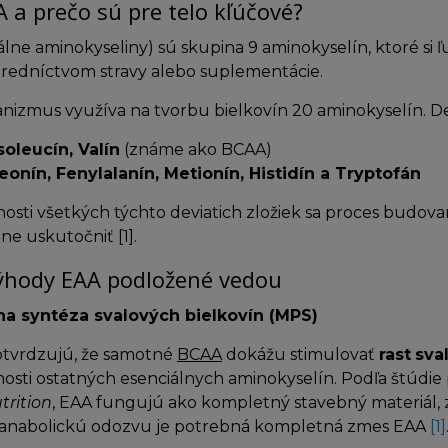
 a prečo sú pre telo kľúčové?
álne aminokyseliny) sú skupina 9 aminokyselín, ktoré si 
stredníctvom stravy alebo suplementácie.
nizmus využíva na tvorbu bielkovín 20 aminokyselín. Dev
soleucín, Valín
(známe ako BCAA)
reonín, Fenylalanín, Metionín, Histidín a Tryptofán
osti všetkých týchto deviatich zložiek sa proces budov
ne uskutočniť
[1]
.
ýhody EAA podložené vedou
a syntéza svalových bielkovín (MPS)
tvrdzujú, že samotné
BCAA
dokážu stimulovať
rast
sva
osti ostatných esenciálnych aminokyselín. Podľa štúdie
trition
, EAA fungujú ako kompletný stavebný materiál, z
anabolickú odozvu je potrebná kompletná zmes EAA
[1]