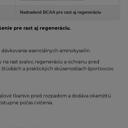
Nadradené BCAA pre rast aj regeneráciu
enie pre rast aj regeneráciu.
a dávkovanie esenciálnych aminokyselín.
v na rast svalov, regeneráciu a ochranu pred
túdiách a praktických skúsenostiach športovcov.
 svalové tkanivo pred rozpadom a dodáva okamžitú
ostupne počas cvičenia.