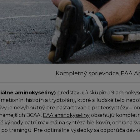
Kompletný sprievodca EAA A
iálne aminokyseliny)
predstavujú skupinu 9 aminokyselín
 metionín, histidín a tryptofán), ktoré si ľudské telo ned
ivy je nevyhnutný pre naštartovanie proteosyntézy – pr
známejších BCAA,
EAA aminokyseliny
obsahujú kompletné
é výhody patrí maximálna syntéza bielkovín, ochrana sv
 po tréningu. Pre optimálne výsledky sa odporúča dávka 