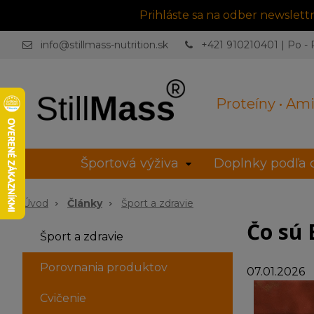
Prihláste sa na odber newslet
info@stillmass-nutrition.sk
+421 910210401 | Po - P
Proteíny • Ami
Športová výživa
Doplnky podľa c
Úvod
Články
Šport a zdravie
Čo sú 
Šport a zdravie
Porovnania produktov
07.01.2026
Cvičenie