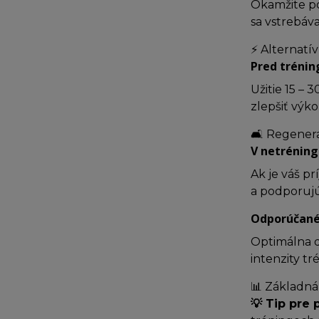
Okamžite po
sa vstrebáv
⚡ Alternatí
Pred tréni
Užitie 15 –
zlepšiť výk
🛋️ Regener
V netréning
Ak je váš pr
a podporujú
Odporúčané
Optimálna 
intenzity t
📊 Základná
💡 Tip pre 