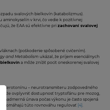
zpadu svalových bielkovín (katabolizmus).
aminokyselín v krvi, čo vedie k pozitívnej
ujú, že EAA sú efektívne pri
zachovaní svalovej
 vláknach (poškodenie spôsobené cvičením).
ogy and Metabolism
ukázal, že príjem esenciálnych
bielkovín
a môže znížiť pocit oneskorenej svalovej
urzor serotonínu – neurotransmiteru zodpovedného
vi môže ovplyvniť dostupnosť tryptofánu pre mozog,
oci nadmerná únava počas výkonu je často spojená
EAA pomáhajú túto rovnováhu regulovať
[4]
.