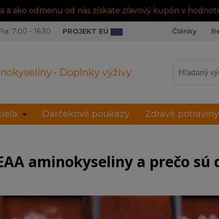
tra a ako odmenu od nás získate zľavový kupón v hodnot
ia: 7:00 - 16:30
PROJEKT EÚ
Články
R
nokyseliny • Doplnky výživy
ieľa
Darčekové poukazy
Zdravé potraviny
EAA aminokyseliny a prečo sú 