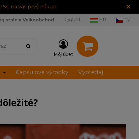
×
e 5€ na váš prvý nákup.
egistrácia Veľkoobchod
Kontakt
HU
CZ
Môj účet
Kapsulové výrobky
Výpredaj
dôležité?