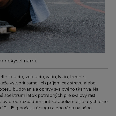
minokyselinami.
 (leucín, izoleucín, valín, lyzín, treonín,
okáže vytvoriť samo. Ich príjem cez stravu alebo
ocesu budovania a opravy svalového tkaniva. Na
 spektrum látok potrebných pre svalový rast.
alov pred rozpadom (antikatabolizmus) a urýchlenie
10 – 15 g počas tréningu alebo ráno nalačno.