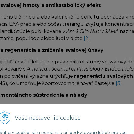
svalovej hmoty a antikatabolický efekt
ného tréningu alebo kalorického deficitu dochádza k ro
ácia
EAA
pred alebo počas tréningu zvyšuje koncentráciu 
lancii. Štúdie publikované v
Am J Clin Nutr / JAMA
naznač
staršej populácie alebo ľudí v diéte
[2]
.
ia regenerácia a zníženie svalovej únavy
jú kľúčovú úlohu pri oprave mikrotraumy vo svalových
likovaný v
American Journal of Physiology-Endocrinol
n po cvičení výrazne urýchľuje
regeneráciu svalových 
MS), čo umožňuje športovcom trénovať častejšie
[3]
.
mentálneho sústredenia a nálady
ina
Tryptophan
, ktorá je súčasťou EAA, slúži ako prek
u nálady a spánku
. Správna hladina aminokyselín v kr
Vaše nastavenie cookies
a k psychickej stabilite
a lepšiemu zvládaniu stresu, h
ýšením serotonínu (tzv. centrálna únava), komplexné 
Súbory cookie nám pomáhajú pri poskytovaní služieb pre vás.