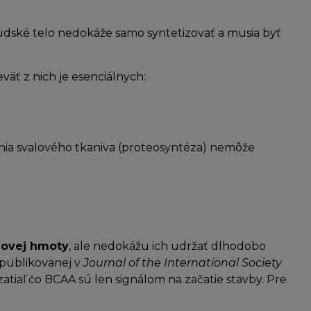
ľudské telo nedokáže samo syntetizovať a musia byť
äť z nich je esenciálnych:
ania svalového tkaniva (proteosyntéza) nemôže
lovej hmoty
, ale nedokážu ich udržať dlhodobo
 publikovanej v
Journal of the International Society
atiaľ čo BCAA sú len signálom na začatie stavby. Pre
.