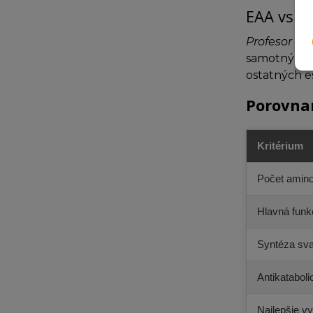
EAA vs. B
Profesor Ro
samotnými B
ostatných e
Porovna
Kritérium
Počet amino
Hlavná funk
Syntéza sva
Antikataboli
Najlepšie vy