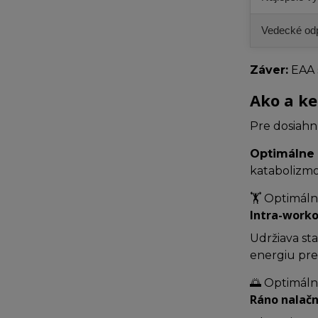
Vedecké od
Záver:
EAA 
Ako a ke
Pre dosiahn
Optimálne
katabolizmo
🏋️ Optimáln
Intra-worko
Udržiava st
energiu pre
🌅 Optimáln
Ráno nalač