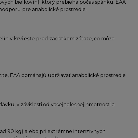
vých bielkovín), ktorý prebieha počas spánku. EAA
 podporu pre anabolické prostredie.
lín v krvi ešte pred začiatkom záťaže, čo môže
ficite, EAA pomáhajú udržiavať anabolické prostredie
ávku, v závislosti od vašej telesnej hmotnosti a
ad 90 kg) alebo pri extrémne intenzívnych