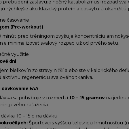
 prebudení zastavuje nočný katabolizmus (rozpad svalo
ajú rýchlejšie ako klasický proteín a poskytujú okamžitú
vne časovanie
ngom (Pre-workout)
 30 minút pred tréningom zvyšuje koncentráciu aminokyse
on a minimalizovať svalový rozpad už od prvého setu.
ačné využitie
ové dni
íjem bielkovín zo stravy nižší alebo ste v kalorického de
 aktívnu regeneráciu svalového tkaniva.
 dávkovanie EAA
dávka sa pohybuje v rozmedzí
10 – 15 gramov
na jednu d
réningového zaťaženia.
 dávka:
10 – 15 g
na dávku
pokročilých:
Športovci s vyššou telesnou hmotnosťou (n