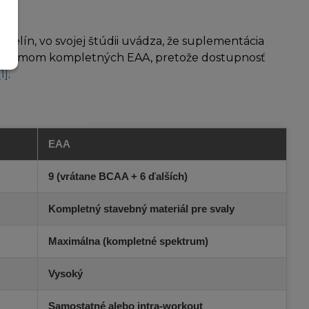
elín, vo svojej štúdii uvádza, že suplementácia
s príjmom kompletných EAA, pretože dostupnosť
[1]
.
EAA
9 (vrátane BCAA + 6 ďalších)
Kompletný stavebný materiál pre svaly
Maximálna (kompletné spektrum)
Vysoký
Samostatné alebo intra-workout