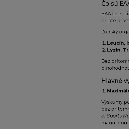
Čo sú EAA
EAA (esenci
prijaté pro
Ľudský orga
Leucín, I
Lyzín
, T
Bez prítomn
plnohodnot
Hlavné v
Maximáln
Výskumy po
bez prítomn
of Sports Nu
maximálnu 