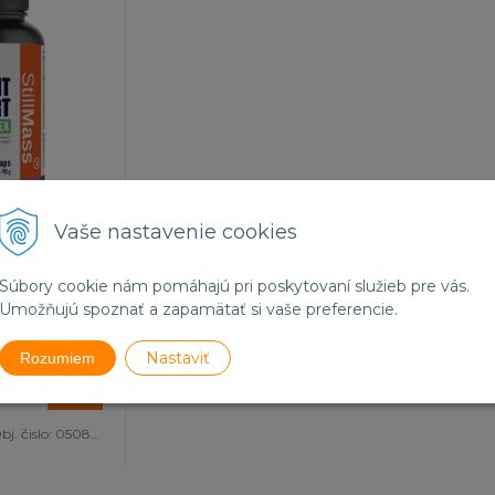
Vaše nastavenie cookies
výživy, ktorý
a podporí
Súbory cookie nám pomáhajú pri poskytovaní služieb pre vás.
ka svojmu
Umožňujú spoznať a zapamätať si vaše preferencie.
dinečným
. Obsahuje
Nastaviť
mbináciu
Rozumiem
/ ks
my – Curcumin
s
rcumin C3
vyznačujú
bj. čislo:
050825
ľnosťou a
lovým
ďalej obsahuje