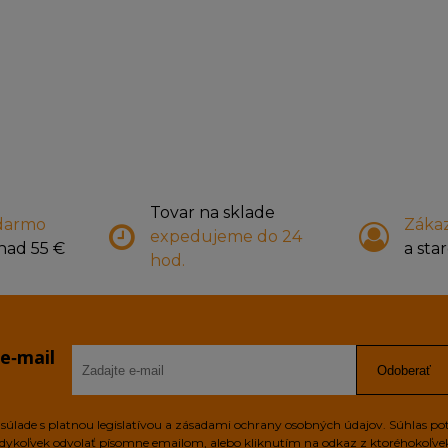
lové zložky ako
llia serrata,
 extrakt z kôry
šenie
ridané dve
mes tráviacich
st a extrakt z
oPerine®.
obohatený o
o antioxidant
ať voľné
pri zápalovej
Tovar na sklade
darmo
Zákaz
expedujeme do 24
nad 55 €
a star
hod.
 e‑mail
Odoberať
úlade s platnou legislatívou a zásadami ochrany osobných údajov. Súhlas po
edykoľvek odvolať písomne emailom, alebo kliknutím na odkaz z ktoréhokoľv