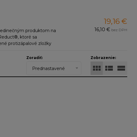
19,16 €
16,10 €
bez DPH
 k jedinečným produktom na
Reduct®, ktoré sa
ené protizápalové zložky
ľnosti sú pridané dve
ok je navyše obohatený o
Zoradiť:
Zobrazenie:
Prednastavené