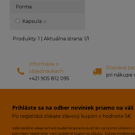
osvedčené protizápa
MSM, extrakt z Boswe
Forma
zázvorový extrakt a
bielej vŕby. Pre zlep
Kapsula
(1)
vstrebateľnosti sú p
podporné zložky – z
enzýmov Opti 7 Dige
Produkty:
1
| Aktuálna strana:
1
/
1
čierneho korenia Bi
Doplnok je navyše 
vitamín C, ktorý ak
pomáha neutralizov
radikály vznikajúce 
Informácie o
reakcii.
Doprava za
objednávkach
pri nákupe 
+421 905 812 095
Prihláste sa na odber noviniek priamo na váš
Po registrácii získate zľavový kupón v hodnote 5€
Vaše osobné údaje (email) budeme spracovávať len za týmto účelom v s
potvrdení registrácie, vám pošleme kupón so zľavou. Súhlas môžete k