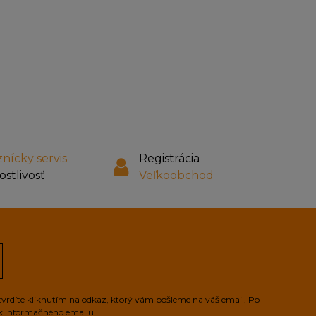
nícky servis
Registrácia
ostlivosť
Veľkoobchod
tvrdíte kliknutím na odkaz, ktorý vám pošleme na váš email. Po
ek informačného emailu.