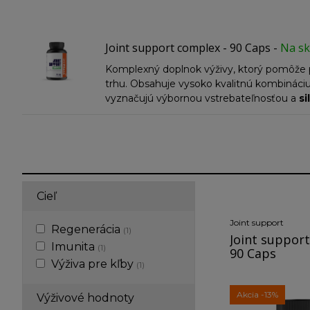
Joint support complex - 90 Caps
-
Na sk
Komplexný doplnok výživy, ktorý pomôže p
trhu. Obsahuje vysoko kvalitnú kombinác
vyznačujú výbornou vstrebateľnosťou a
si
ako MSM, extrakt z Boswellia serrata, zázvo
podporné zložky – zmes tráviacich enzýmo
vitamín C, ktorý ako antioxidant pomáha neu
Cieľ
Joint support
Regenerácia
(1)
Joint support
Imunita
(1)
90 Caps
Výživa pre kľby
(1)
Akcia
-13%
Výživové hodnoty