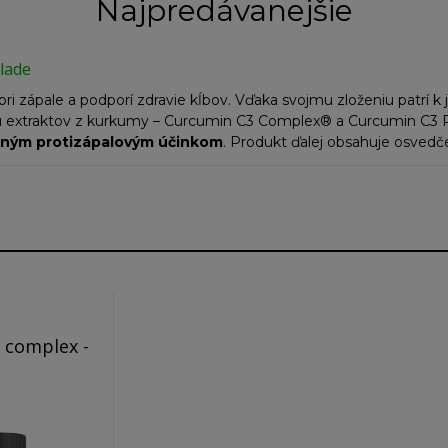
Najpredávanejšie
lade
ri zápale a podporí zdravie kĺbov. Vďaka svojmu zloženiu patrí
iu extraktov z kurkumy – Curcumin C3 Complex® a Curcumin C3 
lným
protizápalovým účinkom
. Produkt ďalej obsahuje osvedč
rový extrakt a extrakt z kôry bielej vŕby. Pre zlepšenie vstrebate
v Opti 7 Digest a extrakt z čierneho korenia BioPerine®. Dopln
tralizovať voľné radikály vznikajúce pri zápalovej reakcii.
 complex -