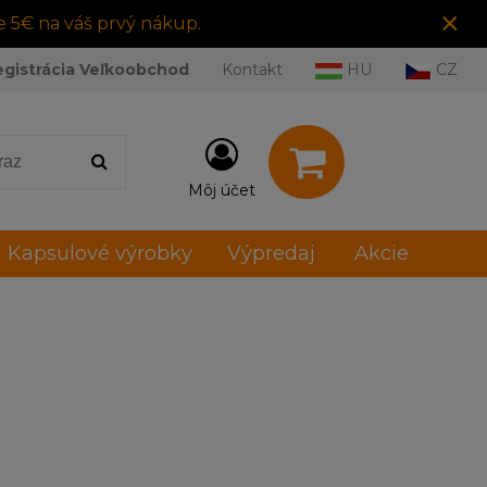
×
e 5€ na váš prvý nákup.
egistrácia Veľkoobchod
Kontakt
HU
CZ
Môj účet
Kapsulové výrobky
Výpredaj
Akcie