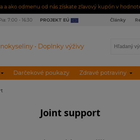
tra a ako odmenu od nás získate zľavový kupón v hodnot
ia: 7:00 - 16:30
PROJEKT EÚ
Články
R
nokyseliny • Doplnky výživy
Darčekové poukazy
Zdravé potraviny
rt
Joint support