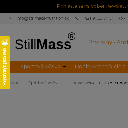
Prihláste sa na odber newslet
info@stillmass-nutrition.sk
+421 910210401 | Po - P
Proteíny • Ami
Športová výživa
Doplnky podľa cieľa
Úvod
Športová výživa
Kĺbová výživa
Joint suppo