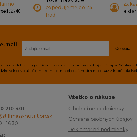
Tovar na sklade
darmo
Zákaz
expedujeme do 24
nad 55 €
a star
hod.
 e‑mail
Odoberať
úlade s platnou legislatívou a zásadami ochrany osobných údajov. Súhlas po
edykoľvek odvolať písomne emailom, alebo kliknutím na odkaz z ktoréhokoľv
Všetko o nákupe
10 210 401
Obchodné podmienky
stillmass-nutrition.sk
Ochrana osobných údajov
0 - 16:30
Reklamačné podmienky
s: