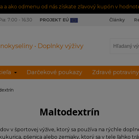
tra a ako odmenu od nás získate zľavový kupón v hodnot
ia: 7:00 - 16:30
PROJEKT EÚ
Články
R
nokyseliny • Doplnky výživy
ieľa
Darčekové poukazy
Zdravé potraviny
extrín
Maltodextrín
dov v športovej výžive, ktorý sa používa na rýchle dopln
kurica, pšenica alebo zemiaky, ktorý sa v tele ľahko tráv