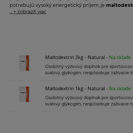
potrebujú vysoký energetický príjem, je
maltodext
... + zobraziť viac
Prečo športovci využívajú maltodextrín?
Rýchle doplnenie energie
Maltodextrín
má vysoký glykemický index, čo zna
alebo súťaží, kedy dochádza k vyčerpaniu svalov
Zlepšenie výkonnosti
Maltodextrin 3kg - Natural
-
Na sklade
Pre vytrvalostné športy, ako je beh, cyklistika a
predísť únave a zlepšiť vytrvalosť tým, že udržia
Osobitný výživový doplnok pre športovcov 
svalový glykogén, nespôsobuje zažívacie ťa
Podpora regenerácie
Po tréningu alebo pretekoch sú zásoby svalové
Maltodextrin 1kg - Natural
-
Na sklade
týchto zásob a zároveň spúšťa syntézu svalových b
Osobitný výživový doplnok pre športovcov 
Jednoduchá stráviteľnosť
svalový glykogén, nespôsobuje zažívacie ťa
Maltodextrín
je ľahko stráviteľný a nezaťažuje ža
nadúvanie ani tráviace problémy.