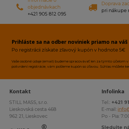
Informácie o
Doprava za
objednávkach
pri nákupe 
+421 905 812 095
Prihláste sa na odber noviniek priamo na váš
Po registrácii získate zľavový kupón v hodnote 5€
Vaše osobné údaje (email) budeme spracovávať len za týmto účelom v s
potvrdení registrácie, vám pošleme kupón so zľavou. Súhlas môžete k
Kontakt
Infolinka
STILL MASS, s.r.o.
Tel.:
+421 9
Lieskovská cesta 468
E-mail:
info@
962 21, Lieskovec
Po - Pia: 7:0
Sledujte ná