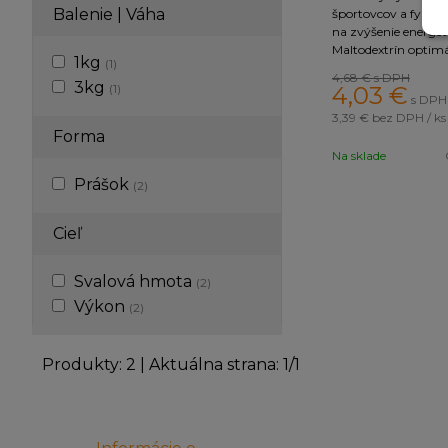
Vedľajšie účinky maltodextrínu
Balenie | Váha
športovcov a fyzick
na zvýšenie energet
Maltodextrín
je všeobecne bezpečný, no jeho vysoký
Maltodextrín optim
prispôsobiť individuálnym potrebám. U citlivých j
1kg
(1)
svalový glykogén, n
4,68 €
s DPH
3kg
zažívacie ťažkosti. 
(1)
4,03
€
s DPH 
typovo je DE 18.
3,39 €
bez DPH / ks
Forma
Na sklade
Prášok
(2)
Cieľ
Svalová hmota
(2)
Výkon
(2)
Produkty:
2
| Aktuálna strana:
1
/
1