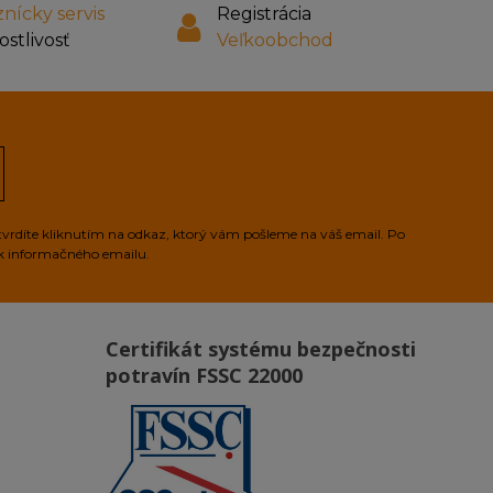
nícky servis
Registrácia
ostlivosť
Veľkoobchod
tvrdíte kliknutím na odkaz, ktorý vám pošleme na váš email. Po
ek informačného emailu.
Certifikát systému bezpečnosti
potravín FSSC 22000