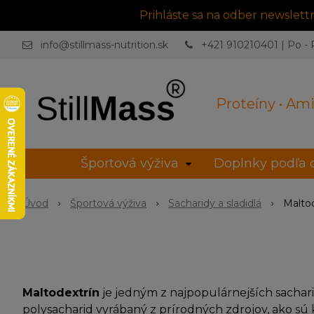
Prihláste sa na odber newslet
info@stillmass-nutrition.sk
+421 910210401 | Po - P
Proteíny • Ami
Športová výživa
Doplnky podľa c
Úvod
Športová výživa
Sacharidy a sladidlá
Maltod
Maltodextrín
je jedným z najpopulárnejších sachari
polysacharid vyrábaný z prírodných zdrojov, ako sú ku