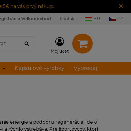
×
e 5€ na váš prvý nákup.
egistrácia Veľkoobchod
Kontakt
HU
CZ
Môj účet
Kapsulové výrobky
Výpredaj
enie energie a podporu regenerácie. Ide o
i a rýchlo vstrebáva. Pre športovcov, ktorí