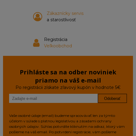
Zákaznícky servis
a starostlivosť
Registrácia
Veľkoobchod
Prihláste sa na odber noviniek
priamo na váš e‑mail
Po registrácii získate zľavový kupón v hodnote 5€
Odoberať
Vaše osobné údaje (email) budeme spracovávať len za týmto
účelom v súlade s platnou legislatívou a zásadami ochrany
osobných údajov. Súhlas potvrdíte kliknutím na odkaz, ktorý vám
pošleme na váš email. Po potvrdení registrácie, vám pošleme