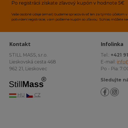
Po registrácii získate zľavový kupón v hodnote 5€
Vaše osobné údaje (email) budeme spracovávať len za týmto účelom v s
potvrdení registrácie, vám pošleme kupón so zľavou. Súhlas môžete k
Kontakt
Infolinka
STILL MASS, s.r.o.
Tel.:
+421 9
Lieskovská cesta 468
E-mail:
info@
962 21, Lieskovec
Po - Pia: 7:0
Sledujte ná
HU
CZ