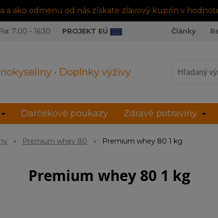
tra a ako odmenu od nás získate zľavový kupón v hodnot
ia: 7:00 - 16:30
PROJEKT EÚ
Články
R
nokyseliny • Doplnky výživy
Darčekové poukazy
Zdravé potraviny
íny
Premium whey 80
Premium whey 80 1 kg
Premium whey 80 1 kg