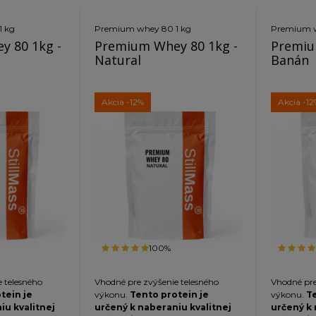
roteinu bola
výrobnom procese proteinu bola
výrobnom p
U Cross-Flow
použitá metóda CFU Cross-Flow
použitá m
1 kg
Premium whey 80 1 kg
Premium w
ýchlo
Ultra-filtration
Je rýchlo
Ultra-filtr
 80 1kg -
Premium Whey 80 1kg -
Premiu
aťažuje
stráviteľný a nezaťažuje
stráviteľ
Natural
Banán
e športovcov,
žalúdok.
Vhodný pre športovcov,
žalúdok.
V
í a do diét.
ťažko pracujúcich ľudí a do diét.
ťažko pracu
Akcia
-12%
Akcia
-12
100%
 telesného
Vhodné pre zvýšenie telesného
Vhodné pre
tein je
výkonu.
Tento protein je
výkonu.
Te
iu kvalitnej
určený k naberaniu kvalitnej
určený k 