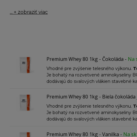
... + zobraziť viac
Premium Whey 80 1kg - Čokoláda
-
Na 
Vhodné pre zvýšenie telesného výkonu.
T
Je bohatý na rozvetvené aminokyseliny BCAA
dodávajú do svalových vlákien stavebné k
nedenaturovaný, to znamená, že je filtrov
Ultra-filtration
Je rýchlo stráviteľný a ne
Premium Whey 80 1kg - Biela čokoláda
Vhodné pre zvýšenie telesného výkonu.
T
Je bohatý na rozvetvené aminokyseliny BCAA
dodávajú do svalových vlákien stavebné k
nedenaturovaný, to znamená, že je filtrov
Ultra-filtration
Je rýchlo stráviteľný a ne
Premium Whey 80 1kg - Vanilka
-
Na sk