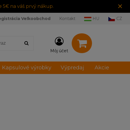
×
e 5€ na váš prvý nákup.
egistrácia Veľkoobchod
Kontakt
HU
CZ
Môj účet
Kapsulové výrobky
Výpredaj
Akcie