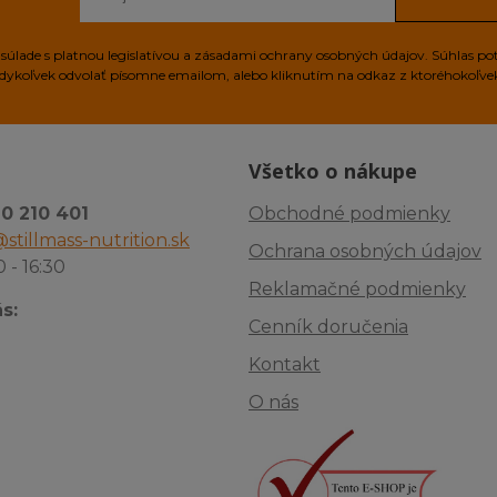
úlade s platnou legislatívou a zásadami ochrany osobných údajov. Súhlas po
edykoľvek odvolať písomne emailom, alebo kliknutím na odkaz z ktoréhokoľv
Všetko o nákupe
10 210 401
Obchodné podmienky
stillmass-nutrition.sk
Ochrana osobných údajov
0 - 16:30
Reklamačné podmienky
s:
Cenník doručenia
Kontakt
O nás