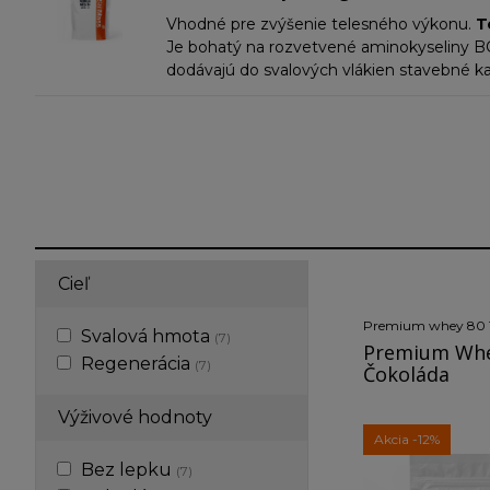
Vhodné pre zvýšenie telesného výkonu.
T
Je bohatý na rozvetvené aminokyseliny BCAA
dodávajú do svalových vlákien stavebné k
nedenaturovaný, to znamená, že je filtrov
Ultra-filtration
Je rýchlo stráviteľný a ne
Cieľ
Premium whey 80 
Svalová hmota
(7)
Premium Whey
Regenerácia
(7)
Čokoláda
Výživové hodnoty
Akcia
-12%
Bez lepku
(7)