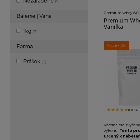
Nezaradené
(7)
výrobnom procese p
použitá metóda CF
Premium whey 80 
Ultra-filtration
Je r
Balenie | Váha
Premium Whey
stráviteľný a nez
Vanilka
žalúdok.
Vhodný pr
1kg
(7)
ťažko pracujúcich ľud
Akcia
-12%
Forma
Prášok
(7)
100%
Vhodné pre zvýšenie
výkonu.
Tento pro
určený k naberan