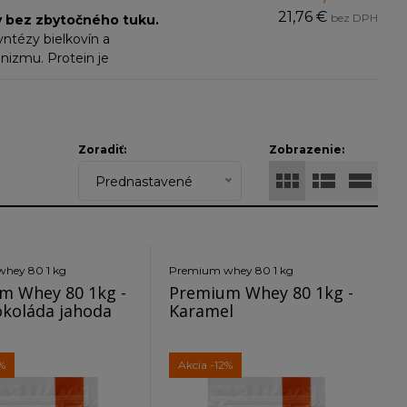
21,76 €
bez DPH
ty bez zbytočného tuku.
yntézy bielkovín a
nizmu. Protein je
itá metóda CFU Cross-Flow
a do diét.
Zoradiť:
Zobrazenie:
Prednastavené
hey 80 1 kg
Premium whey 80 1 kg
m Whey 80 1kg -
Premium Whey 80 1kg -
okoláda jahoda
Karamel
%
Akcia
-12%