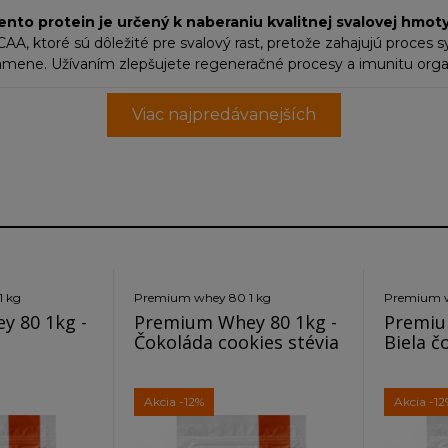
ento protein je určený k naberaniu kvalitnej svalovej hmo
, ktoré sú dôležité pre svalový rast, pretože zahajujú proces s
amene. Užívaním zlepšujete regeneračné procesy a imunitu orga
aný pri nízkej teplote. Vo výrobnom procese proteinu bola použ
zaťažuje žalúdok.
Vhodný pre športovcov, ťažko pracujúcich ľudí 
Viac najpredávanejších
1 kg
Premium whey 80 1 kg
Premium w
 80 1kg -
Premium Whey 80 1kg -
Premiu
Čokoláda cookies stévia
Biela č
Akcia
-12%
Akcia
-12