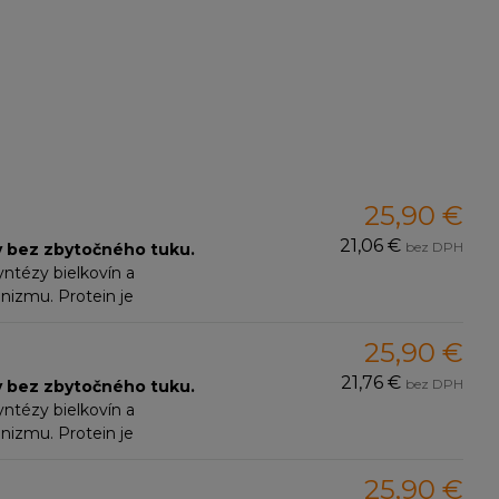
25,90 €
21,06 €
bez DPH
ty bez zbytočného tuku.
yntézy bielkovín a
nizmu. Protein je
itá metóda CFU Cross-Flow
a do diét.
25,90 €
21,76 €
bez DPH
ty bez zbytočného tuku.
yntézy bielkovín a
nizmu. Protein je
itá metóda CFU Cross-Flow
a do diét.
25,90 €