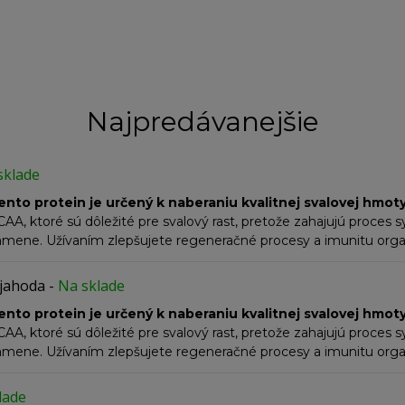
Najpredávanejšie
sklade
ento protein je určený k naberaniu kvalitnej svalovej hmo
, ktoré sú dôležité pre svalový rast, pretože zahajujú proces s
amene. Užívaním zlepšujete regeneračné procesy a imunitu orga
aný pri nízkej teplote. Vo výrobnom procese proteinu bola použ
zaťažuje žalúdok.
Vhodný pre športovcov, ťažko pracujúcich ľudí 
 jahoda
-
Na sklade
ento protein je určený k naberaniu kvalitnej svalovej hmo
, ktoré sú dôležité pre svalový rast, pretože zahajujú proces s
amene. Užívaním zlepšujete regeneračné procesy a imunitu orga
aný pri nízkej teplote. Vo výrobnom procese proteinu bola použ
zaťažuje žalúdok.
Vhodný pre športovcov, ťažko pracujúcich ľudí 
lade