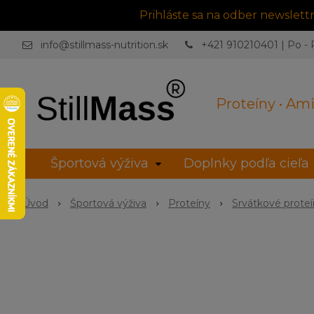
Prihláste sa na odber newslet
info@stillmass-nutrition.sk
+421 910210401 | Po - P
Proteíny • Ami
Športová výživa
Doplnky podľa cieľa
Úvod
Športová výživa
Proteíny
Srvátkové prote