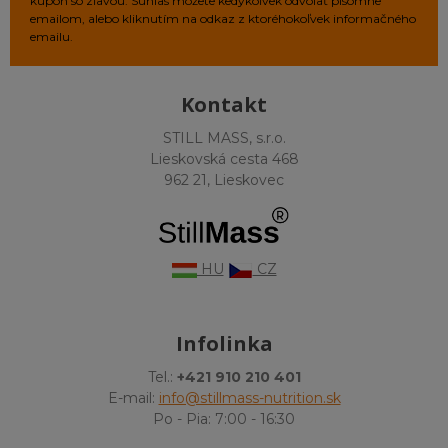
kupón so zľavou. Súhlas môžete kedykoľvek odvolať písomne
emailom, alebo kliknutím na odkaz z ktoréhokoľvek informačného
emailu.
Kontakt
STILL MASS, s.r.o.
Lieskovská cesta 468
962 21, Lieskovec
HU
CZ
Infolinka
Tel.:
+421 910 210 401
E-mail:
info@stillmass-nutrition.sk
Po - Pia: 7:00 - 16:30