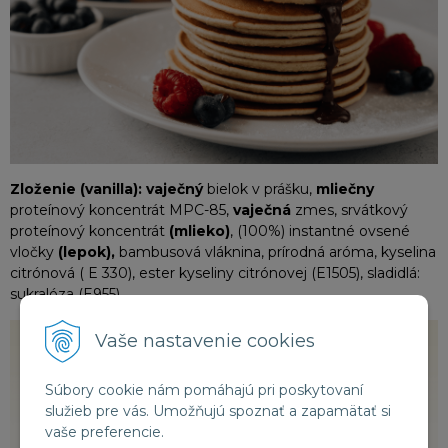
Zloženie (vanilla): vaječný
bielok v prášku,
mliečny
proteínový koncentrát MPC-85,
vaječná
zmes, srvátkový
proteínový koncentrát
(mlieko)
, (100%) instantné ovsené
vločky
(lepok),
bambusová vláknina, prírodná aróma, kyselina
citrónová ( E 330), ester kyseliny citrónovej (E1505), sladidlá:
sukralóza (E955).
Vaše nastavenie cookies
Súbory cookie nám pomáhajú pri poskytovaní
služieb pre vás. Umožňujú spoznať a zapamätať si
vaše preferencie.