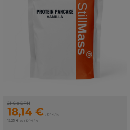
21 €
s DPH
18,14
€
s DPH / ks
15,25 €
bez DPH / ks