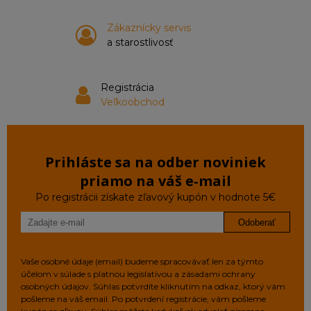
Zákaznícky servis
a starostlivosť
Registrácia
Veľkoobchod
Prihláste sa na odber noviniek
priamo na váš e‑mail
Po registrácii získate zľavový kupón v hodnote 5€
Odoberať
Vaše osobné údaje (email) budeme spracovávať len za týmto
účelom v súlade s platnou legislatívou a zásadami ochrany
osobných údajov. Súhlas potvrdíte kliknutím na odkaz, ktorý vám
pošleme na váš email. Po potvrdení registrácie, vám pošleme