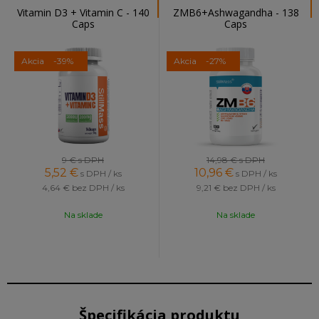
Vitamin D3 + Vitamin C - 140
ZMB6+Ashwagandha - 138
Caps
Caps
Akcia
-39%
Akcia
-27%
9 €
s DPH
14,98 €
s DPH
5,52
€
10,96
€
s DPH / ks
s DPH / ks
4,64 €
bez DPH / ks
9,21 €
bez DPH / ks
Na sklade
Na sklade
Špecifikácia produktu