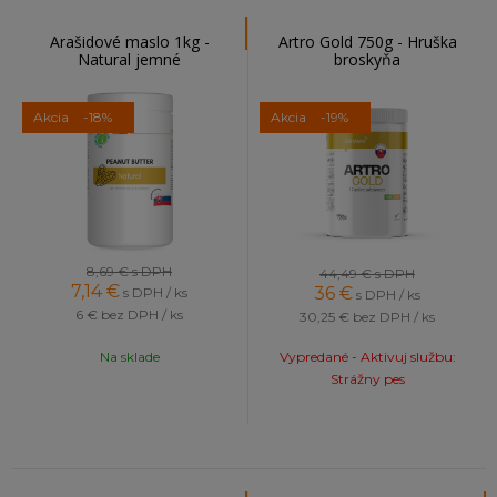
Arašidové maslo 1kg -
Artro Gold 750g - Hruška
Natural jemné
broskyňa
Akcia
-18%
Akcia
-19%
8,69 €
s DPH
44,49 €
s DPH
7,14
€
36
€
s DPH / ks
s DPH / ks
6 €
bez DPH / ks
30,25 €
bez DPH / ks
Na sklade
Vypredané - Aktivuj službu:
Strážny pes