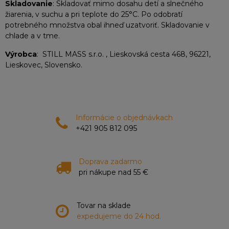
Skladovanie
: Skladovať mimo dosahu detí a slnečného
žiarenia, v suchu a pri teplote do 25°C. Po odobratí
potrebného množstva obal ihneď uzatvoriť. Skladovanie v
chlade a v tme.
Výrobca
: STILL MASS s.r.o. , Lieskovská cesta 468, 96221,
Lieskovec, Slovensko.
Informácie o objednávkach
+421 905 812 095
Doprava zadarmo
pri nákupe nad 55 €
Tovar na sklade
expedujeme do 24 hod.