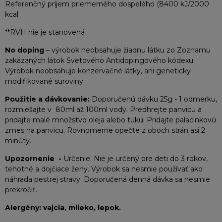
Referenčný príjem priemerného dospelého (8400 kJ/2000
kcal
**RVH nie je stanovená
No doping
– výrobok neobsahuje žiadnu látku zo Zoznamu
zakázaných látok Svetového Antidopingového kódexu.
Výrobok neobsahuje konzervačné látky, ani geneticky
modifikované suroviny.
Použitie a dávkovanie:
Doporučenú dávku 25g - 1 odmerku,
rozmiešajte v 80ml až 100ml vody. Predhrejte panvicu a
pridajte malé množstvo oleja alebo tuku. Pridajte palacinkovú
zmes na panvicu. Rovnomerne opečte z oboch strán asi 2
minúty.
Upozornenie -
Určenie: Nie je určený pre deti do 3 rokov,
tehotné a dojčiace ženy. Výrobok sa nesmie používať ako
náhrada pestrej stravy. Doporučená denná dávka sa nesmie
prekročiť.
Alergény: vajcia, mlieko, lepok.