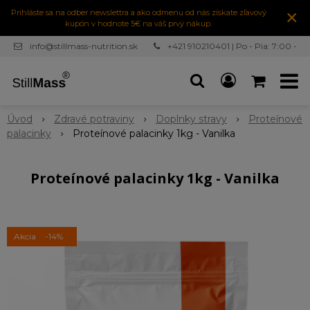
×
Prihláste sa na odber newslettra a ako odmenu od nás získate zľavový
kupón v hodnote 5€ na váš prvý nákup.
info@stillmass-nutrition.sk
+421 910210401 | Po - Pia: 7:00 -
16:30
Úvod
Zdravé potraviny
Doplnky stravy
Proteínové
palacinky
Proteínové palacinky 1kg - Vanilka
Proteínové palacinky 1kg - Vanilka
Akcia
-14%