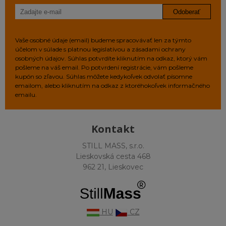
Odoberať
Vaše osobné údaje (email) budeme spracovávať len za týmto
účelom v súlade s platnou legislatívou a zásadami ochrany
osobných údajov. Súhlas potvrdíte kliknutím na odkaz, ktorý vám
pošleme na váš email. Po potvrdení registrácie, vám pošleme
kupón so zľavou. Súhlas môžete kedykoľvek odvolať písomne
emailom, alebo kliknutím na odkaz z ktoréhokoľvek informačného
emailu.
Kontakt
STILL MASS, s.r.o.
Lieskovská cesta 468
962 21, Lieskovec
HU
CZ