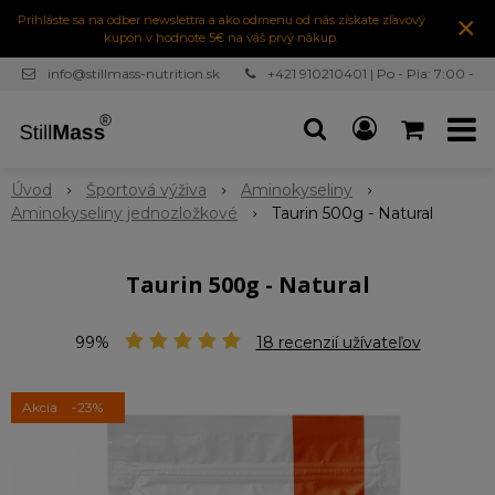
×
Prihláste sa na odber newslettra a ako odmenu od nás získate zľavový
kupón v hodnote 5€ na váš prvý nákup.
info@stillmass-nutrition.sk
+421 910210401 | Po - Pia: 7:00 -
16:30
Úvod
Športová výživa
Aminokyseliny
Aminokyseliny jednozložkové
Taurin 500g - Natural
Taurin 500g - Natural
99%
18
recenzií užívateľov
Akcia
-23%