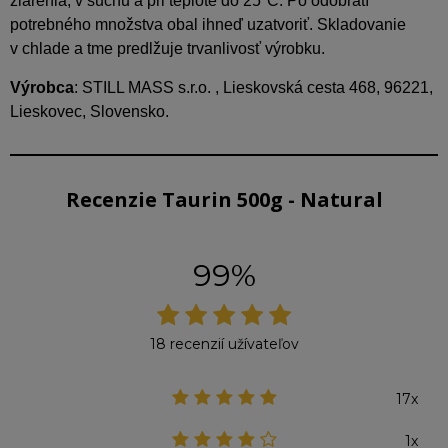
žiarenia, v suchu a pri teplote do 25°C. Po odobratí
potrebného množstva obal ihneď uzatvoriť. Skladovanie
v chlade a tme predlžuje trvanlivosť výrobku.
Výrobca
: STILL MASS s.r.o. , Lieskovská cesta 468, 96221,
Lieskovec, Slovensko.
Recenzie Taurin 500g - Natural
99%
18 recenzií užívateľov
17x
1x