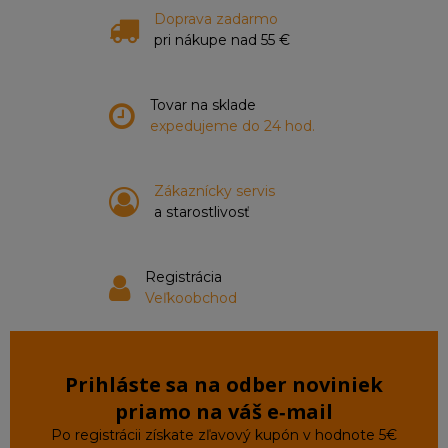
Doprava zadarmo
pri nákupe nad 55 €
Tovar na sklade
expedujeme do 24 hod.
Zákaznícky servis
a starostlivosť
Registrácia
Veľkoobchod
Prihláste sa na odber noviniek
priamo na váš e‑mail
Po registrácii získate zľavový kupón v hodnote 5€