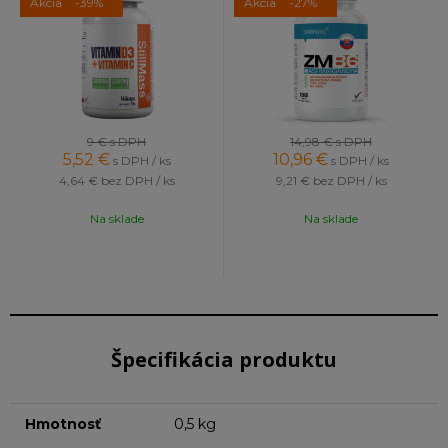
Akcia
-39%
Akcia
-27%
9 €
s DPH
14,98 €
s DPH
5,52
€
10,96
€
s DPH / ks
s DPH / ks
4,64 €
bez DPH / ks
9,21 €
bez DPH / ks
Na sklade
Na sklade
Špecifikácia produktu
Hmotnosť
0,5 kg