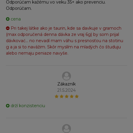
Odporúćam kažému vo veku 35+ ako prevenciu.
Odporúčam.
cena
Pri takej látke ako je taurin, kde sa davkuje v gramoch
(max odporučená denna dávka ze vraj 6g) by som prijal
dávkovać... no nevadí mam váhu s presnosťou na stotinu
g a ja si to navážim. Skôr myslím na mladých čo študuju
alebo nemaju peniaze navyše.
Zákazník
21.5.2024
drží konzistenciu