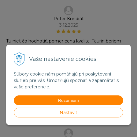
Peter Kundrát
3.12.2025
Tu niet čo hodnotiť, pomer cena kvalita. Taurin beriem
pravidelne v dennej dávke 5 gramov, prevencia proti
kŕčom a super na energiu.
Vaše nastavenie cookies
Súbory cookie nám pomáhajú pri poskytovaní
služieb pre vás. Umožňujú spoznať a zapamätať si
vaše preferencie.
Zákazník
2.10.2025
Rozumiem
Pomer cena / kvalita.
Nastaviť