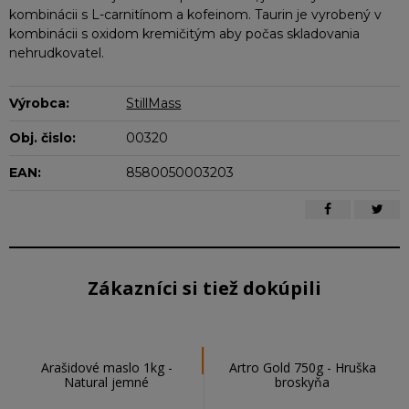
kombinácii s L-carnitínom a kofeinom. Taurin je vyrobený v
kombinácii s oxidom kremičitým aby počas skladovania
nehrudkovatel.
Výrobca:
StillMass
Obj. čislo:
00320
EAN:
8580050003203
Zákazníci si tiež dokúpili
Arašidové maslo 1kg -
Artro Gold 750g - Hruška
Natural jemné
broskyňa