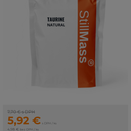
7,70 €
s DPH
5,92
€
s DPH / ks
4,98 €
bez DPH / ks