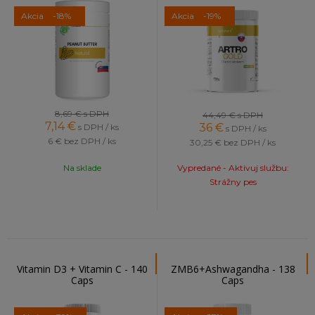
Akcia
-18%
Akcia
-19%
8,69 €
s DPH
44,49 €
s DPH
7,14
€
36
€
s DPH / ks
s DPH / ks
6 €
bez DPH / ks
30,25 €
bez DPH / ks
Na sklade
Vypredané - Aktivuj službu:
Strážny pes
Vitamin D3 + Vitamin C - 140
ZMB6+Ashwagandha - 138
Caps
Caps