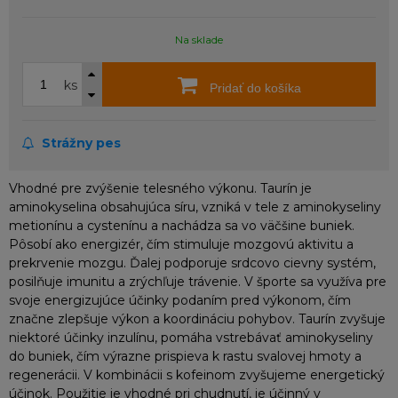
Na sklade
ks
Pridať do košíka
Strážny pes
Vhodné pre zvýšenie telesného výkonu. Taurín je
aminokyselina obsahujúca síru, vzniká v tele z aminokyseliny
metionínu a cystenínu a nachádza sa vo väčšine buniek.
Pôsobí ako energizér, čím stimuluje mozgovú aktivitu a
prekrvenie mozgu. Ďalej podporuje srdcovo cievny systém,
posilňuje imunitu a zrýchľuje trávenie. V športe sa využíva pre
svoje energizujúce účinky podaním pred výkonom, čím
značne zlepšuje výkon a koordináciu pohybov. Taurín zvyšuje
niektoré účinky inzulínu, pomáha vstrebávať aminokyseliny
do buniek, čím výrazne prispieva k rastu svalovej hmoty a
regenerácii. V kombinácii s kofeinom zvyšujeme energetický
účinok. Použitie je vhodné pri chudnutí, je účinný v