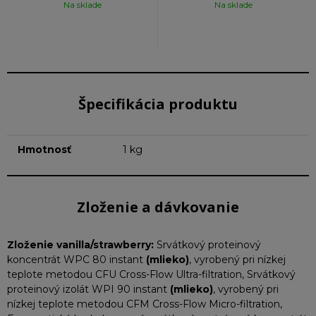
Na sklade
Na sklade
Špecifikácia produktu
Hmotnosť
1 kg
Zloženie a dávkovanie
Zloženie vanilla/strawberry:
Srvátkový proteinový
koncentrát WPC 80 instant
(mlieko)
, vyrobený pri nízkej
teplote metodou CFU Cross-Flow Ultra-filtration,
Srvátkový
proteinový izolát WPI 90 instant
(mlieko)
, vyrobený pri
nízkej teplote metodou CFM Cross-Flow Micro-filtration,