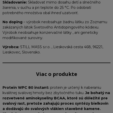
Skladovanie:
Skladovať mimo dosahu detí a slnečného
žiarenia, v suchu a pri teplote do 25 °C. Po odobratí
potrebného množstva obal ihneď uzatvoriť.
No doping
– výrobok neobsahuje žiadnu látku zo Zoznamu
zakázaných látok Svetového Antidopingového kódexu.
Výrobok neobsahuje konzervačné látky , ani geneticky
modifikované suroviny.
Výrobca:
STILL MASS s.r.o. , Lieskovská cesta 468, 96221,
Lieskovec, Slovensko.
Viac o produkte
Protein WPC 80 instant:
protein je určený k naberaniu
kvalitnej svalovej hmoty bez zbytočného tuku.
Je bohatý na
rozvetvené aminokyseliny BCAA, ktoré sú dôležité pre
svalový rast, pretože zahajujú proces syntézy bielkovín
a dodávajú do svalových vlákien stavebné kamene.