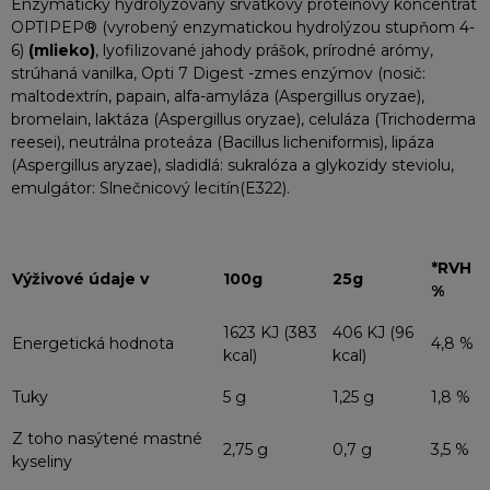
Enzymatický hydrolyzovaný srvátkový proteínový koncentrát
OPTIPEP® (vyrobený enzymatickou hydrolýzou stupňom 4-
6)
(
mlieko
)
, lyofilizované jahody prášok,
prírodné arómy,
strúhaná vanilka,
Opti 7 Digest -zmes enzýmov (nosič:
maltodextrín, papain, alfa-amyláza (Aspergillus oryzae),
bromelain, laktáza (Aspergillus oryzae), celuláza (Trichoderma
reesei), neutrálna proteáza (Bacillus licheniformis), lipáza
(Aspergillus aryzae),
sladidlá: sukralóza a glykozidy steviolu,
emulgátor: Slnečnicový lecitín(E322).
*RVH
Výživové údaje v
100g
25g
%
1623 KJ (383
406 KJ (96
Energetická hodnota
4,8 %
kcal)
kcal)
Tuky
5 g
1,25 g
1,8 %
Z toho nasýtené mastné
2,75 g
0,7 g
3,5 %
kyseliny