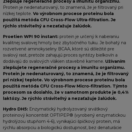
Zlepšuje regeneračné procesy a imunitu organizmu.
Protein je nedenaturovaný, to znamená, že je filtrovaný pri
nízkej teplote.
Vo výrobnom procese proteinu bola
použitá metóda CFU Cross-Flow Ultra-filtration.
Je
rýchlo stráviteľný a nezaťažuje žalúdok.
Proetien WPI 90 instant:
protein je určený k naberaniu
kvalitnej svalovej hmoty bez zbytočného tuku. Je bohatý na
rozvetvené aminokyseliny BCAA, ktoré sú dôležité pre
svalový rast, pretože zahajujú proces syntézy bielkovín a
dodávajú do svalových vlákien stavebné kamene.
Užívaním
zlepšujete regeneračné procesy a imunitu organizmu.
Protein je nedenaturovaný, to znamená, že je filtrovaný
pri nízkej teplote. Vo výrobnom procese proteinu bola
použitá metóda CFU Cross-Flow Micro-filtration. Týmto
procesom sa dosiahlo, že v samotnom produkte je 0,4%
laktózy. Je rýchlo stráviteľný a nezaťažuje žalúdok.
Hydro DH5:
Enzymatický hydrolyzovaný srvátkový
proteinový koncentrát OPTIPEP® (vyrobený enzymatickou
hydrolýzou stupňom 4-6), vynikajúci špičkový protein, má
rýchlu absorpciu a biologickú dostupnosť, bez denaturácie