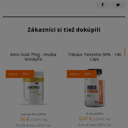
Zákazníci si tiež dokúpili
Artro Gold 750g - Hruška
Tribulus Terrestris 90% - 140
broskyňa
Caps
Akcia
-19%
Akcia
-28%
9 €
s DPH
44,49 €
s DPH
6,47
€
36
€
s DPH / ks
s DPH / ks
5,44 €
bez DPH / ks
30,25 €
bez DPH / ks