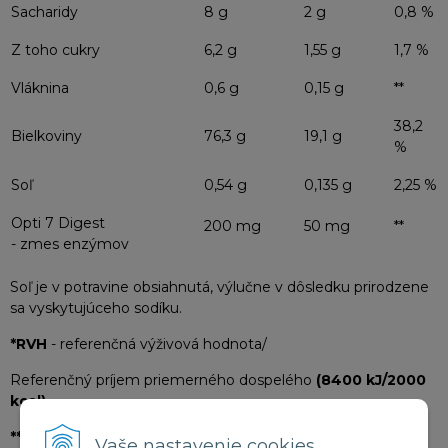
Sacharidy
8 g
2 g
0,8 %
Z toho cukry
6,2 g
1,55 g
1,7 %
Vláknina
0,6 g
0,15 g
**
38,2
Bielkoviny
76,3 g
19,1 g
%
Soľ
0,54 g
0,135 g
2,25 %
Opti 7 Digest
200 mg
50 mg
**
- zmes enzýmov
Soľ je v potravine obsiahnutá, výlučne v dôsledku prirodzene
sa vyskytujúceho sodíku.
*RVH
- referenčná výživová hodnota/
Referenčný príjem priemerného dospelého
(8400 kJ/2000
kcal)
**RVH nie je stanovená/
Vaše nastavenie cookies