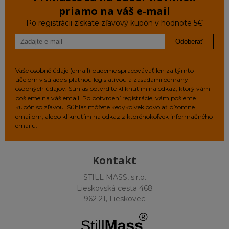
priamo na váš e‑mail
Po registrácii získate zľavový kupón v hodnote 5€
Odoberať
Vaše osobné údaje (email) budeme spracovávať len za týmto
účelom v súlade s platnou legislatívou a zásadami ochrany
osobných údajov. Súhlas potvrdíte kliknutím na odkaz, ktorý vám
pošleme na váš email. Po potvrdení registrácie, vám pošleme
kupón so zľavou. Súhlas môžete kedykoľvek odvolať písomne
emailom, alebo kliknutím na odkaz z ktoréhokoľvek informačného
emailu.
Kontakt
STILL MASS, s.r.o.
Lieskovská cesta 468
962 21, Lieskovec