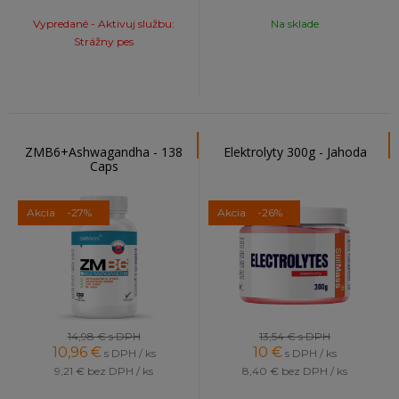
Vypredané - Aktivuj službu:
Na sklade
Strážny pes
ZMB6+Ashwagandha - 138
Elektrolyty 300g - Jahoda
Caps
Akcia
-27%
Akcia
-26%
14,98 €
s DPH
13,54 €
s DPH
10,96
€
10
€
s DPH / ks
s DPH / ks
9,21 €
bez DPH / ks
8,40 €
bez DPH / ks