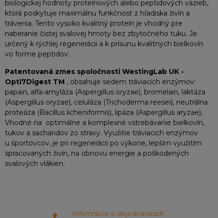
biologickej hodnoty proteínových alebo peptidových väzieb,
ktorá poskytuje maximálnu funkčnosť z hľadiska živín a
trávenia. Tento vysoko kvalitný proteín je vhodný pre
naberanie čistej svalovej hmoty bez zbytočného tuku. Je
určený k rýchlej regenerácii a k prísunu kvalitných bielkovín
vo forme peptidov.
Patentovaná zmes spoločnosti WestingLab UK -
Opti7Digest TM
, obsahuje sedem tráviacich enzýmov:
papain, alfa-amyláza (Aspergillus oryzae), bromelain, laktáza
(Aspergillus oryzae), celuláza (Trichoderma reesei), neutrálna
proteáza (Bacillus licheniformis), lipáza (Aspergillus aryzae),
Vhodné
na optimálne a komplexné vstrebávanie bielkovín,
tukov a sacharidov zo stravy. Využitie tráviacich enzýmov
u športovcov, je pri regenerácii po výkone, lepším využitím
spracovaných živín, na obnovu energie a poškodených
svalových vlákien.
Informácie o objednávkach