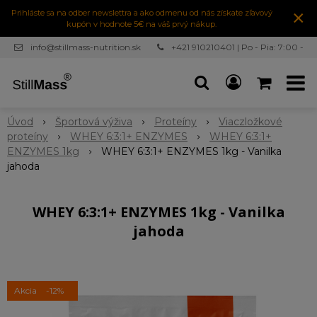
×
Prihláste sa na odber newslettra a ako odmenu od nás získate zľavový
kupón v hodnote 5€ na váš prvý nákup.
info@stillmass-nutrition.sk
+421 910210401 | Po - Pia: 7:00 -
16:30
Úvod
Športová výživa
Proteíny
Viaczložkové
proteíny
WHEY 6:3:1+ ENZYMES
WHEY 6:3:1+
ENZYMES 1kg
WHEY 6:3:1+ ENZYMES 1kg - Vanilka
jahoda
WHEY 6:3:1+ ENZYMES 1kg - Vanilka
jahoda
Akcia
-12%