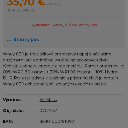
35,70
€
s DPH / ks
30 €
bez DPH / ks
Vypredané - Aktivuj službu: Strážny pes
Strážny pes
Whey 6:3:1 je trojzložkový proteínový nápoj s tráviacimi
enzýmami pre optimálne využitie spracovaných živín,
rýchlejšiu obnovu energie a regeneráciu. Pomer proteínov je:
60% WPC 80 instant + 30% WPI 90 instant + 10% Hydro
DH5. Pre ešte zdravšie zloženie a príjemnú chuť je proteín
Whey 6:3:1 ochutený lyofilizovaným ovocím v prášku.
Výrobca:
StillMass
Obj. čislo:
0707252
EAN:
85801000191092