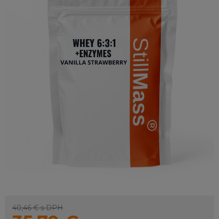
40,46 €
s DPH