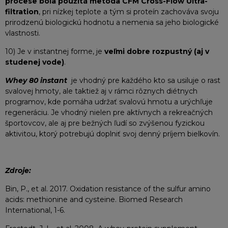
procese bola použitá metóda CFM Cross-Flow Ultra-
filtration
, pri nízkej teplote a tým si proteín zachováva svoju
prirodzenú biologickú hodnotu a nemenia sa jeho biologické
vlastnosti.
10) Je v instantnej forme, je
veľmi dobre rozpustný (aj v
studenej vode)
.
Whey 80 instant
je vhodný pre každého kto sa usiluje o rast
svalovej hmoty, ale taktiež aj v rámci rôznych diétnych
programov, kde pomáha udržať svalovú hmotu a urýchľuje
regeneráciu. Je vhodný nielen pre aktívnych a rekreačných
športovcov, ale aj pre bežných ľudí so zvýšenou fyzickou
aktivitou, ktorý potrebujú doplniť svoj denný príjem bielkovín.
Zdroje:
Bin, P., et al. 2017. Oxidation resistance of the sulfur amino
acids: methionine and cysteine. Biomed Research
International, 1-6.