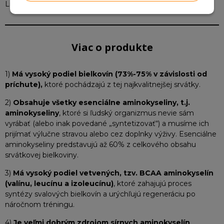
Lieskovec, Slovensko.
Viac o produkte
1)
Má vysoký podiel bielkovín (73%-75% v závislosti od
príchute),
ktoré pochádzajú z tej najkvalitnejšej srvátky.
2)
Obsahuje všetky esenciálne aminokyseliny, t.j.
aminokyseliny
, ktoré si ľudský organizmus nevie sám
vyrábať (alebo inak povedané „syntetizovať“) a musíme ich
prijímať výlučne stravou alebo cez doplnky výživy. Esenciálne
aminokyseliny predstavujú až 60% z celkového obsahu
srvátkovej bielkoviny.
3)
Má vysoký podiel vetvených, tzv. BCAA aminokyselín
(valínu, leucínu a izoleucínu)
, ktoré zahajujú proces
syntézy svalových bielkovín a urýchľujú regeneráciu po
náročnom tréningu.
4)
Je veľmi dobrým zdrojom sírnych aminokyselín