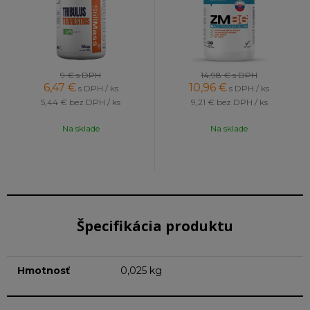
9 €
s DPH
14,98 €
s DPH
6,47
€
10,96
€
s DPH / ks
s DPH / ks
5,44 €
bez DPH / ks
9,21 €
bez DPH / ks
Na sklade
Na sklade
Špecifikácia produktu
Hmotnosť
0,025 kg