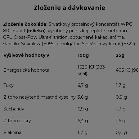
Zloženie a dávkovanie
Zloženie čokoláda:
Srvátkový proteinový koncentrát WPC
80 instant
(mlieko)
, vyrobený pri nízkej teplote metodou
CFU Cross-Flow Ultra-filtration, odtučnené kakao, aróma,
sladidlo: Sukralóza(E955), emulgátor: Slnečnicový lecitín(E322).
Výživové hodnoty v
100g
25g
1620 KJ (383
Energetická hodnota
405 KJ (96 
kcal)
Tuky
6,7 g
1,7 g
Z toho nasýtené mastné kyseliny
3,6 g
0,9 g
Sacharidy
6,9 g
1,7 g
Z toho cukry
6,4 g
1,6 g
Vláknina
1,7 g
0,4 g