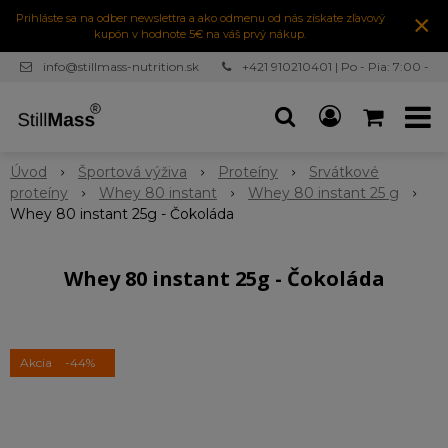
×
Prihláste sa na odber newslettra a ako odmenu od nás získate zľavový
kupón v hodnote 5€ na váš prvý nákup.
info@stillmass-nutrition.sk
+421 910210401 | Po - Pia: 7:00 -
16:30
Úvod
Športová výživa
Proteíny
Srvátkové
proteíny
Whey 80 instant
Whey 80 instant 25 g
Whey 80 instant 25g - Čokoláda
Whey 80 instant 25g - Čokoláda
Akcia
-44%