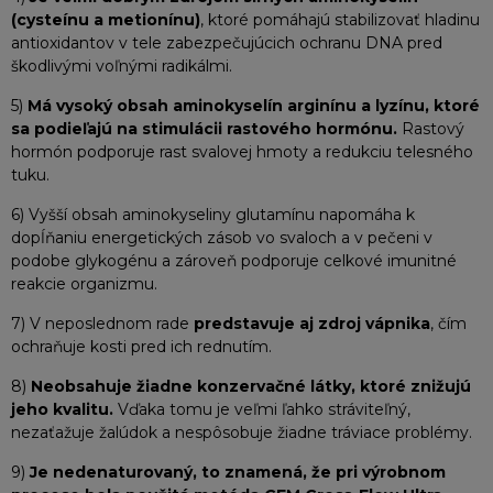
(cysteínu a metionínu)
, ktoré pomáhajú stabilizovať hladinu
antioxidantov v tele zabezpečujúcich ochranu DNA pred
škodlivými voľnými radikálmi.
5)
Má vysoký obsah aminokyselín arginínu a lyzínu, ktoré
sa podieľajú na stimulácii rastového hormónu.
Rastový
hormón podporuje rast svalovej hmoty a redukciu telesného
tuku.
6) Vyšší obsah aminokyseliny glutamínu napomáha k
dopĺňaniu energetických zásob vo svaloch a v pečeni v
podobe glykogénu a zároveň podporuje celkové imunitné
reakcie organizmu.
7) V neposlednom rade
predstavuje aj zdroj vápnika
, čím
ochraňuje kosti pred ich rednutím.
8)
Neobsahuje žiadne konzervačné látky, ktoré znižujú
jeho kvalitu.
Vďaka tomu je veľmi ľahko stráviteľný,
nezaťažuje žalúdok a nespôsobuje žiadne tráviace problémy.
9)
Je nedenaturovaný, to znamená, že pri výrobnom