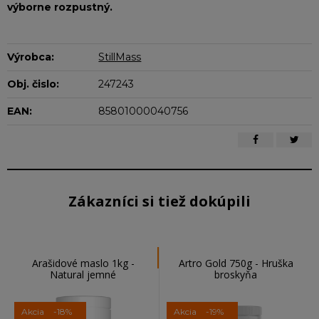
výborne rozpustný.
Výrobca:
StillMass
Obj. čislo:
247243
EAN:
85801000040756
Zákazníci si tiež dokúpili
Arašidové maslo 1kg -
Artro Gold 750g - Hruška
Natural jemné
broskyňa
Akcia
-18%
Akcia
-19%