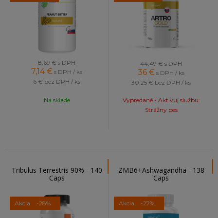
8,69 €
s DPH
44,49 €
s DPH
7,14
€
36
€
s DPH / ks
s DPH / ks
6 €
bez DPH / ks
30,25 €
bez DPH / ks
Na sklade
Vypredané - Aktivuj službu:
Strážny pes
Tribulus Terrestris 90% - 140
ZMB6+Ashwagandha - 138
Caps
Caps
Akcia
-28%
Akcia
-27%