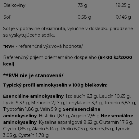
Bielkoviny
73 g
18,25 g
Soľ
0,58 g
0,145 g
Soľ je v potravine obsiahnutá, výlučne v dôsledku prirodzene
sa vyskytujúceho sodíku.
*RVH
- referenčná výživová hodnota/
Referenčný príjem priemerného dospelého
(8400 kJ/2000
kcal)
**RVH
nie je stanovená/
Typický profil aminokyselín v 100g bielkovín:
Esenciálne aminokyseliny
: Izoleucín 6,3 g, Leucín 10,65 g,
Lyzín 9,33 g, Metionín 2,17 g, Fenylalanín 3,3 g, Treonín 6,87 g,
Tryptofán 1,86 g, Valín 5,9 g
Semiesenciálne
aminokyseliny
: Histidín 1,83 g, Arginín 2,55 g
Neesenciálne
aminokyseliny
: Kyselina asparágová 8,62 g, Glutamín 17,6 g,
Glycín 1,85 g, Alanín 5,14 g, Prolín 6,05 g, Serín 5,15 g, Tyrozín
3,05 g, Cysteín 1,78 g