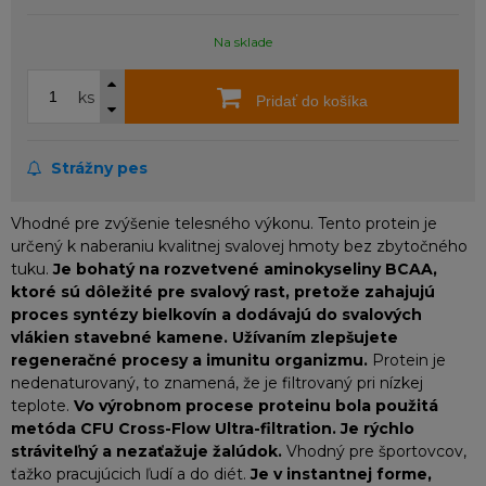
Na sklade
ks
Pridať do košíka
Strážny pes
Vhodné pre zvýšenie telesného výkonu. Tento protein je
určený k naberaniu kvalitnej svalovej hmoty bez zbytočného
tuku.
Je bohatý na rozvetvené aminokyseliny BCAA,
ktoré sú dôležité pre svalový rast, pretože zahajujú
proces syntézy bielkovín a dodávajú do svalových
vlákien stavebné kamene. Užívaním zlepšujete
regeneračné procesy a imunitu organizmu.
Protein je
nedenaturovaný, to znamená, že je filtrovaný pri nízkej
teplote.
Vo výrobnom procese proteinu bola použitá
metóda CFU Cross-Flow Ultra-filtration.
Je rýchlo
stráviteľný a nezaťažuje žalúdok.
Vhodný pre športovcov,
ťažko pracujúcich ľudí a do diét.
Je v instantnej forme,