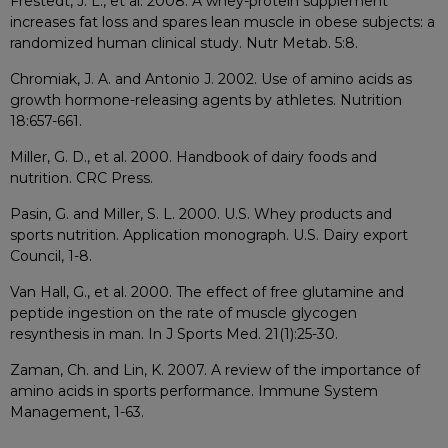
Frestedt, J. L., et al. 2008. A whey-protein supplement
increases fat loss and spares lean muscle in obese subjects: a
randomized human clinical study. Nutr Metab. 5:8.
Chromiak, J. A. and Antonio J. 2002. Use of amino acids as
growth hormone-releasing agents by athletes. Nutrition
18:657-661.
Miller, G. D., et al. 2000. Handbook of dairy foods and
nutrition. CRC Press.
Pasin, G. and Miller, S. L. 2000. U.S. Whey products and
sports nutrition. Application monograph. U.S. Dairy export
Council, 1-8.
Van Hall, G., et al. 2000. The effect of free glutamine and
peptide ingestion on the rate of muscle glycogen
resynthesis in man. In J Sports Med. 21(1):25-30.
Zaman, Ch. and Lin, K. 2007. A review of the importance of
amino acids in sports performance. Immune System
Management, 1-63.