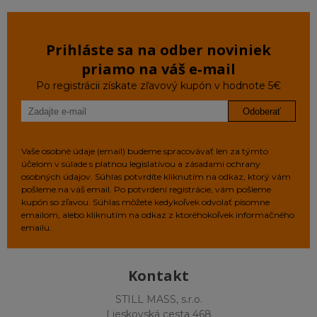
Prihláste sa na odber noviniek
priamo na váš e‑mail
Po registrácii získate zľavový kupón v hodnote 5€
Odoberať
Vaše osobné údaje (email) budeme spracovávať len za týmto
účelom v súlade s platnou legislatívou a zásadami ochrany
osobných údajov. Súhlas potvrdíte kliknutím na odkaz, ktorý vám
pošleme na váš email. Po potvrdení registrácie, vám pošleme
kupón so zľavou. Súhlas môžete kedykoľvek odvolať písomne
emailom, alebo kliknutím na odkaz z ktoréhokoľvek informačného
emailu.
Kontakt
STILL MASS, s.r.o.
Lieskovská cesta 468