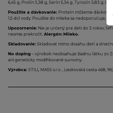
6,45 g, Prolín 5,38 g, Serín 5,34 g, Tyrozín 3,83 g, Cyst
Použitie a dávkovanie:
Proteín môžeme dávkovať p
1,5 dcl vody. Použitie do mlieka sa nedoporučuje, n
Upozornenie:
Nie je určený pre deti do 3 rokov, t
nesmie prekročiť.
Alergén:
Mlieko.
Skladovanie:
Skladovať mimo dosahu detí a slnečnéh
No doping
– výrobok neobsahuje žiadnu látku zo 
ani geneticky modifikované suroviny.
Výrobca:
STILL MASS s.r.o. , Lieskovská cesta 468, 96