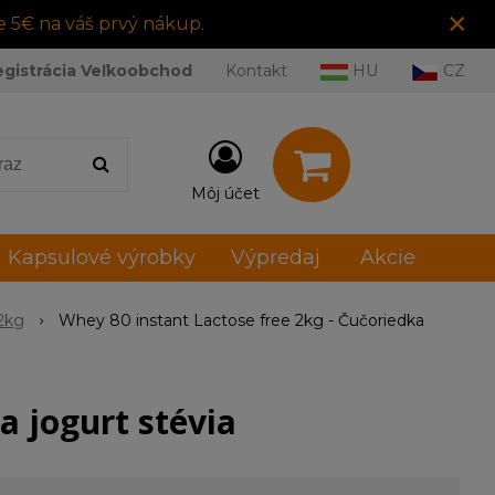
×
e 5€ na váš prvý nákup.
egistrácia Veľkoobchod
Kontakt
HU
CZ
Môj účet
Kapsulové výrobky
Výpredaj
Akcie
2kg
Whey 80 instant Lactose free 2kg - Čučoriedka
a jogurt stévia