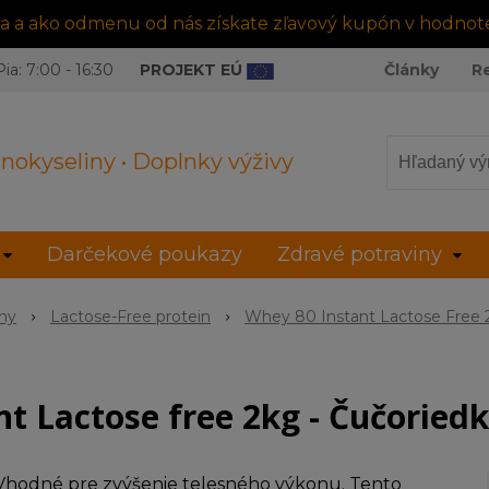
tra a ako odmenu od nás získate zľavový kupón v hodnot
ia: 7:00 - 16:30
PROJEKT EÚ
Články
R
nokyseliny • Doplnky výživy
Darčekové poukazy
Zdravé potraviny
íny
Lactose-Free protein
Whey 80 Instant Lactose Free 
t Lactose free 2kg - Čučoriedk
Vhodné pre zvýšenie telesného výkonu. Tento