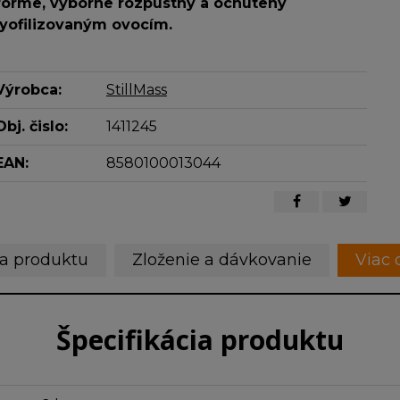
forme, výborne rozpustný a ochutený
lyofilizovaným ovocím.
Výrobca:
StillMass
Obj. čislo:
1411245
EAN:
8580100013044
ia produktu
Zloženie a dávkovanie
Viac 
Špecifikácia produktu