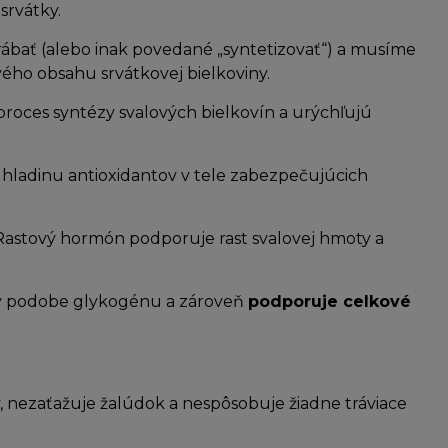
 srvátky.
vyrábať (alebo inak povedané „syntetizovať“) a musíme
vého obsahu srvátkovej bielkoviny.
 proces syntézy svalových bielkovín a urýchľujú
ť hladinu antioxidantov v tele zabezpečujúcich
. Rastový hormón podporuje rast svalovej hmoty a
 v podobe glykogénu a zároveň
podporuje celkové
ný, nezaťažuje žalúdok a nespôsobuje žiadne tráviace