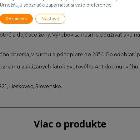
eín 1,6 g.
Umožňujú spoznať a zapamätať si vaše preferencie.
o 25g a to ráno nalačno alebo 25g ihneď po tréningu
Nastaviť
Rozumiem
akoľko sa mení charakter výrobku aj jeho vstrebateľnosť
ehotné a dojčiace ženy. Výrobok sa nesmie používať ako 
o žiarenia, v suchu a pri teplote do 25°C. Po odobratí
Zoznamu zakázaných látok Svetového Antidopingového 
221, Lieskovec, Slovensko.
Viac o produkte