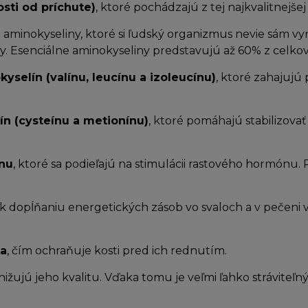
sti od príchute)
, ktoré pochádzajú z tej najkvalitnejšej
t.j. aminokyseliny, ktoré si ľudský organizmus nevie sám 
vy. Esenciálne aminokyseliny predstavujú až 60% z celko
selín (valínu, leucínu a izoleucínu)
, ktoré zahajujú
n (cysteínu a metionínu)
, ktoré pomáhajú stabilizova
ínu
, ktoré sa podieľajú na stimulácii rastového hormónu
k dopĺňaniu energetických zásob vo svaloch a v pečeni
ka
, čím ochraňuje kosti pred ich rednutím.
znižujú jeho kvalitu. Vďaka tomu je veľmi ľahko stráviteľ