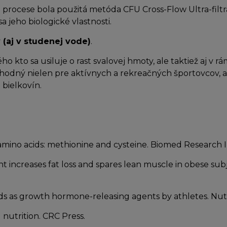
rocese bola použitá metóda CFU Cross-Flow Ultra-filtrati
a jeho biologické vlastnosti.
 (aj v studenej vode)
.
ho kto sa usiluje o rast svalovej hmoty, ale taktiež aj 
hodný nielen pre aktívnych a rekreačných športovcov, a
 bielkovín.
ur amino acids: methionine and cysteine. Biomed Research I
ent increases fat loss and spares lean muscle in obese su
ids as growth hormone-releasing agents by athletes. Nutri
d nutrition. CRC Press.