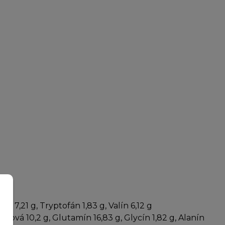
nín 7,21 g, Tryptofán 1,83 g, Valín 6,12 g
rágová 10,2 g, Glutamín 16,83 g, Glycín 1,82 g, Alanín