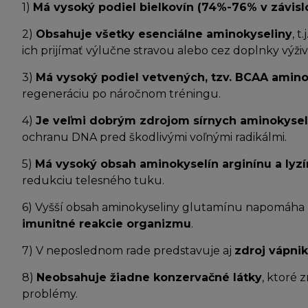
1)
Má vysoký podiel bielkovín (74%-76% v závislo
2)
Obsahuje všetky esenciálne aminokyseliny
, 
ich prijímať výlučne stravou alebo cez doplnky výži
3)
Má vysoký podiel vetvených, tzv. BCAA aminoky
regeneráciu po náročnom tréningu.
4)
Je veľmi dobrým zdrojom sírnych aminokyselí
ochranu DNA pred škodlivými voľnými radikálmi.
5)
Má vysoký obsah aminokyselín arginínu a lyz
redukciu telesného tuku.
6) Vyšší obsah aminokyseliny glutamínu napomáha 
imunitné reakcie organizmu
.
7) V neposlednom rade predstavuje aj
zdroj vápni
8)
Neobsahuje žiadne konzervačné látky
, ktoré 
problémy.