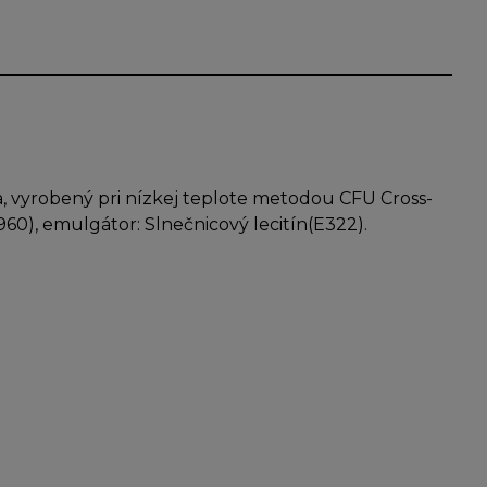
, vyrobený pri nízkej teplote metodou CFU Cross-
E960), emulgátor: Slnečnicový lecitín(E322).