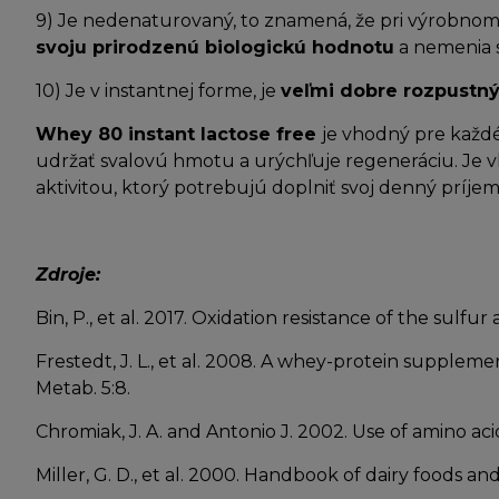
9) Je nedenaturovaný, to znamená, že pri výrobnom p
svoju prirodzenú biologickú hodnotu
a nemenia s
10) Je v instantnej forme, je
veľmi dobre rozpustný
Whey 80 instant lactose free
je vhodný pre každé
udržať svalovú hmotu a urýchľuje regeneráciu. Je v
aktivitou, ktorý potrebujú doplniť svoj denný príjem
Zdroje:
Bin, P., et al. 2017. Oxidation resistance of the sulf
Frestedt, J. L., et al. 2008. A whey-protein supplem
Metab. 5:8.
Chromiak, J. A. and Antonio J. 2002. Use of amino ac
Miller, G. D., et al. 2000. Handbook of dairy foods an