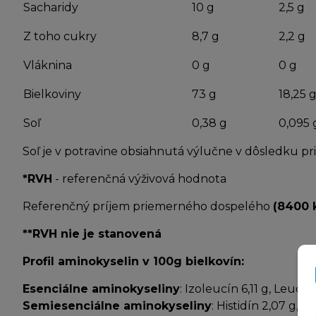
Sacharidy
10 g
2,5 g
Z toho cukry
8,7 g
2,2 g
Vláknina
0 g
0 g
Bielkoviny
73 g
18,25 
Soľ
0,38 g
0,095 
Soľ je v potravine obsiahnutá výlučne v dôsledku p
*RVH
- referenčná výživová hodnota
Referenčný príjem priemerného dospelého
(8400 
**RVH nie je stanovená
Profil aminokyselin v 100g bielkovín:
Esenciálne aminokyseliny
: Izoleucín 6,11 g, Leucín
Semiesenciálne aminokyseliny
: Histidín 2,07 g, A