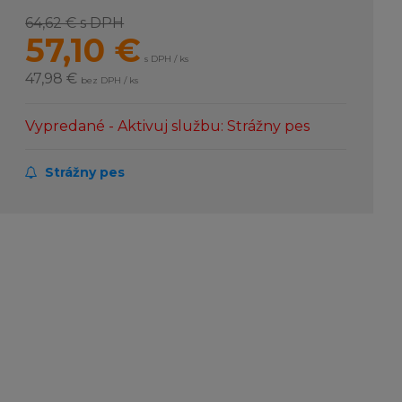
64,62 €
s DPH
57,10
€
s DPH / ks
47,98 €
bez DPH / ks
Vypredané - Aktivuj službu: Strážny pes
Strážny pes