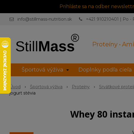
Prihláste sa na odber newslet
info@stillmass-nutrition.sk
+421 910210401 | Po - P
Proteíny • Ami
Športová výživa
Doplnky podľa cieľa
Úvod
Športová výživa
Proteíny
Srvátkové prote
jogurt stévia
Whey 80 instan