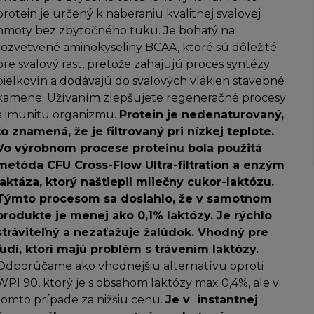
protein je určený k naberaniu kvalitnej svalovej
hmoty bez zbytočného tuku. Je bohatý na
rozvetvené aminokyseliny BCAA, ktoré sú dôležité
pre svalový rast, pretože zahajujú proces syntézy
bielkovín a dodávajú do svalových vlákien stavebné
kamene. Užívaním zlepšujete regeneračné procesy
a imunitu organizmu.
Protein je nedenaturovaný,
to znamená, že je filtrovaný pri nízkej teplote.
Vo výrobnom procese proteinu bola použitá
metóda CFU Cross-Flow Ultra-filtration a enzým
laktáza, ktorý naštiepil mliečny cukor-laktózu.
Týmto procesom sa dosiahlo, že v samotnom
produkte je menej ako 0,1% laktózy. Je rýchlo
stráviteľný a nezaťažuje žalúdok. Vhodný pre
ľudí, ktorí majú problém s trávením laktózy.
Odporúčame ako vhodnejšiu alternatívu oproti
WPI 90, ktorý je s obsahom laktózy max 0,4%, ale v
tomto prípade za nižšiu cenu.
Je v instantnej