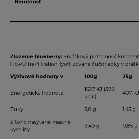
Hmotnosť
Zloženie blueberry:
Srvátkový proteinový koncent
FlowUltra-filtration, lyofilizované čučoriedky v práš
Výživové hodnoty v
100g
25g
1627 KJ (383
Energetická hodnota
407 KJ
kcal)
Tuky
5,8 g
1,45 g
Z toho nasýtené mastné
3,40 g
0,85 g
kyseliny