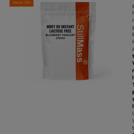
Akcia
-12%