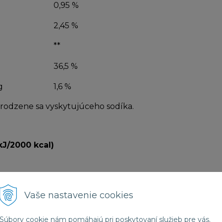
0,95 %
2,45 %
**
g
36,5 %
g
1,6 %
rirodzene sa vyskytujúceho sodíka.
kJ/2000 kcal)
Vaše nastavenie cookies
 9,1 g, Lyzín 8,66 g, Metionín 1,7 g, Fenylalanín 3,15 g, Treo
rginín 2,6 g
Neesenciálne aminokyseliny
: Kyselina aspa
Súbory cookie nám pomáhajú pri poskytovaní služieb pre vás.