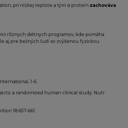
on, pri nízkej teplote a tým si proteín
zachováva
v rámci rôznych diétnych programov, kde pomáha
le aj pre bežných ľudí so zvýšenou fyzickou
nternational, 1-6.
bjects: a randomized human clinical study. Nutr
tion 18:657-661.