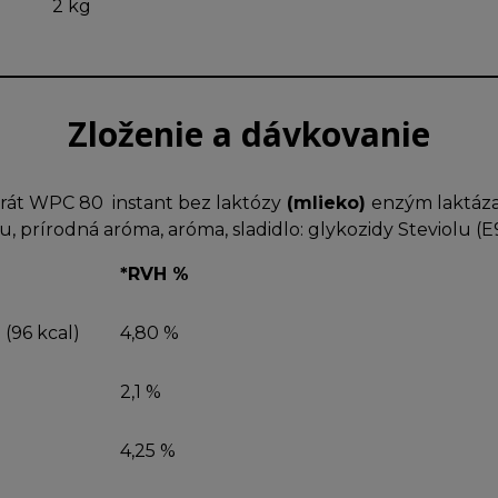
2 kg
Zloženie a dávkovanie
rát WPC 80 instant bez laktózy
(mlieko)
enzým laktáza
ku, prírodná aróma, aróma, sladidlo: glykozidy Steviolu (
*RVH %
 (96 kcal)
4,80 %
2,1 %
4,25 %