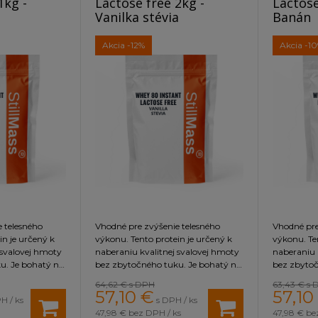
1kg -
Lactose free 2kg -
Lactose
Vanilka stévia
Banán
rujete
hydrolyzát hovädzieho proteínu
s vynikajúcou 
Akcia
-12%
Akcia
-1
 a ľahko stráviteľný
zdroj bielkovín z vaječných bielok
, 
 telesného
Vhodné pre zvýšenie telesného
Vhodné pre
in je určený k
výkonu. Tento protein je určený k
výkonu. Te
 svalovej hmoty
naberaniu kvalitnej svalovej hmoty
naberaniu 
u. Je bohatý na
bez zbytočného tuku. Je bohatý na
bez zbytoč
seliny BCAA,
rozvetvené aminokyseliny BCAA,
rozvetven
64,62 €
s DPH
63,43 €
s 
 svalový rast,
ktoré sú dôležité pre svalový rast,
ktoré sú dô
57,10
€
57,10
H / ks
s DPH / ks
oces syntézy
pretože zahajujú proces syntézy
pretože za
47,98 €
bez DPH / ks
47,98 €
be
ú do svalových
bielkovín a dodávajú do svalových
bielkovín 