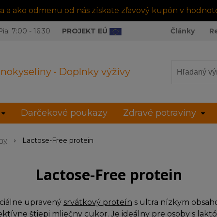
tra a ako odmenu od nás získate zľavový kupón v hodnot
ia: 7:00 - 16:30
PROJEKT EÚ
Články
R
nokyseliny • Doplnky výživy
Darčekové poukazy
Zdravé potraviny
íny
Lactose-Free protein
Lactose-Free protein
eciálne upravený
srvátkový proteín
s ultra nízkym obsaho
fektívne štiepi mliečny cukor. Je ideálny pre osoby s lak