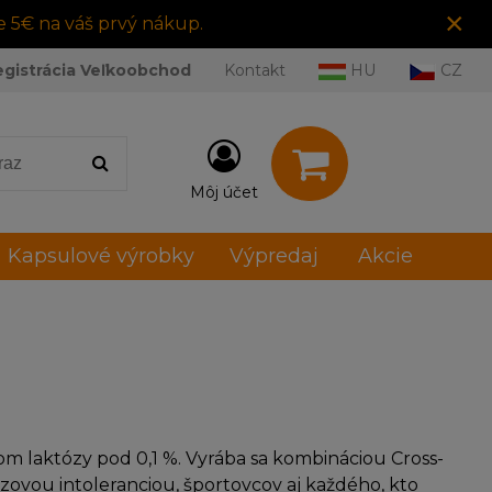
×
e 5€ na váš prvý nákup.
egistrácia Veľkoobchod
Kontakt
HU
CZ
Môj účet
Kapsulové výrobky
Výpredaj
Akcie
m laktózy pod 0,1 %. Vyrába sa kombináciou Cross-
tózovou intoleranciou, športovcov aj každého, kto