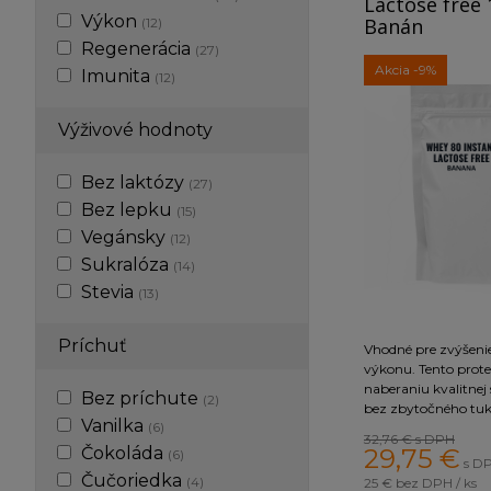
Lactose free 
konope).
Výkon
Banán
(12)
Hovädzí proteín
(
Hydrobeef protein
):
Ak prefe
Regenerácia
(27)
Akcia
-9%
voľba pre vás.
Imunita
(12)
Vaječný proteín
(
Egg Albumin
)
:
Čistý, kvalitný
Výživové hodnoty
Bez laktózy
(27)
Bez lepku
(15)
Vegánsky
(12)
Sukralóza
(14)
Stevia
(13)
Príchuť
Vhodné pre zvýšenie
výkonu. Tento prote
naberaniu kvalitnej
Bez príchute
(2)
bez zbytočného tuk
Vanilka
(6)
rozvetvené aminoky
32,76 €
s DPH
ktoré sú dôležité pre
Čokoláda
29,75
€
(6)
s DP
pretože zahajujú pr
Čučoriedka
(4)
25 €
bez DPH / ks
bielkovín a dodávaj