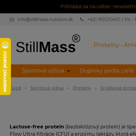
Prihláste sa na odber newslet
info@stillmass-nutrition.sk
+421 910210401 | Po - P
Proteíny • Ami
Športová výživa
Doplnky podľa cieľa
Úvod
Športová výživa
Proteíny
Srvátkové prote
Lactose-free protein
(
bezlaktózový proteín
) je šp
Flow Ultra-filtrácie (CFU) a enzýmu laktázy, ktorá e