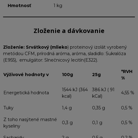
Hmotnosť
1 kg
Zloženie a dávkovanie
Zloženie: Srvátkový (mlieko
) proteinový izolát vyrobený
metódou CFM, prírodná aróma, aróma, sladidlo: Sukralóza
(E955), emulgátor: Slnečnicový lecitín(E322).
*RVH
Výživové hodnoty v
100g
25g
%
1544 kJ (364
386 kJ ( 91
Energetická hodnota
4,55 %
kcal)
kCal)
Tuky
1,4 g
0,35 g
0,5 %
Z toho nasýtené mastné
0,3 g
0,1 g
0,5 %
kyseliny
Sacharidy
2 g
0,5 g
0,2 %