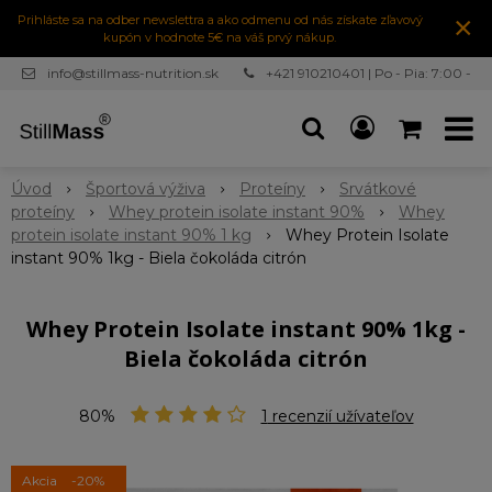
×
Prihláste sa na odber newslettra a ako odmenu od nás získate zľavový
kupón v hodnote 5€ na váš prvý nákup.
info@stillmass-nutrition.sk
+421 910210401 | Po - Pia: 7:00 -
16:30
Úvod
Športová výživa
Proteíny
Srvátkové
proteíny
Whey protein isolate instant 90%
Whey
protein isolate instant 90% 1 kg
Whey Protein Isolate
instant 90% 1kg - Biela čokoláda citrón
Whey Protein Isolate instant 90% 1kg -
Biela čokoláda citrón
80%
1
recenzií užívateľov
Akcia
-20%