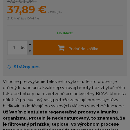
47,27 €
s DPH
37,89
€
s DPH / ks
31,84 €
bez DPH / ks
Na sklade
ks
Pridať do košíka
Strážny pes
Vhodné pre zvýšenie telesného výkonu. Tento protein je
určený k naberaniu kvalitnej svalovej hmoty bez zbytočného
tuku. Je bohatý na rozvetvené aminokyseliny BCAA, ktoré sú
dôležité pre svalový rast, pretože zahajujú proces syntézy
bielkovín a dodávajú do svalových vlákien stavebné kamene.
Užívaním zlepšujete regeneračné procesy a imunitu
organizmu.
Protein je nedenaturovaný, to znamená, že
je filtrovaný pri nízkej teplote. Vo výrobnom procese