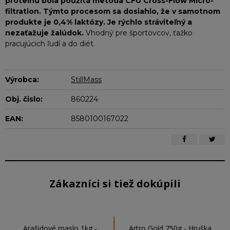
proteinu bola použitá metóda CFU Cross-Flow Micro-
filtration. Týmto procesom sa dosiahlo, že v samotnom
produkte je 0,4% laktózy. Je rýchlo stráviteľný a
nezaťažuje žalúdok.
Vhodný pre športovcov, ťažko
pracujúcich ľudí a do diét.
Výrobca:
StillMass
Obj. čislo:
860224
EAN:
8580100167022
Zákazníci si tiež dokúpili
Arašidové maslo 1kg -
Artro Gold 750g - Hruška