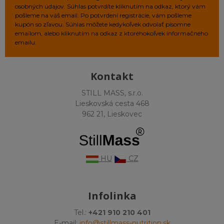
osobných údajov. Súhlas potvrdíte kliknutím na odkaz, ktorý vám
pošleme na váš email. Po potvrdení registrácie, vám pošleme
kupón so zľavou. Súhlas môžete kedykoľvek odvolať písomne
emailom, alebo kliknutím na odkaz z ktoréhokoľvek informačného
emailu.
Kontakt
STILL MASS, s.r.o.
Lieskovská cesta 468
962 21, Lieskovec
HU
CZ
Infolinka
Tel.:
+421 910 210 401
E-mail:
info@stillmass-nutrition.sk