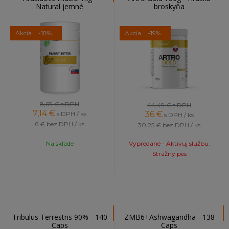
Natural jemné
broskyňa
Akcia
-18%
Akcia
-19%
8,69 €
s DPH
44,49 €
s DPH
7,14
€
36
€
s DPH / ks
s DPH / ks
6 €
bez DPH / ks
30,25 €
bez DPH / ks
Na sklade
Vypredané - Aktivuj službu:
Strážny pes
Tribulus Terrestris 90% - 140
ZMB6+Ashwagandha - 138
Caps
Caps