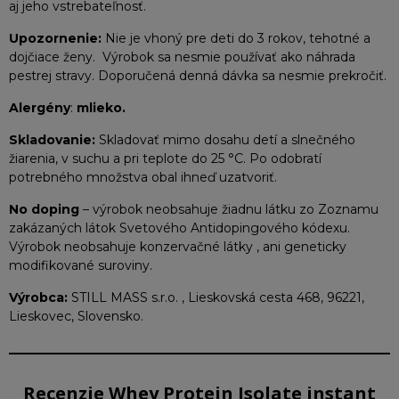
aj jeho vstrebateľnosť.
Upozornenie:
Nie je vhoný pre deti do 3 rokov, tehotné a
dojčiace ženy. Výrobok sa nesmie používať ako náhrada
pestrej stravy. Doporučená denná dávka sa nesmie prekročiť.
Alergény
:
mlieko.
Skladovanie:
Skladovať mimo dosahu detí a slnečného
žiarenia, v suchu a pri teplote do 25 °C. Po odobratí
potrebného množstva obal ihneď uzatvoriť.
No doping
– výrobok neobsahuje žiadnu látku zo Zoznamu
zakázaných látok Svetového Antidopingového kódexu.
Výrobok neobsahuje konzervačné látky , ani geneticky
modifikované suroviny.
Výrobca:
STILL MASS s.r.o. , Lieskovská cesta 468, 96221,
Lieskovec, Slovensko.
Recenzie Whey Protein Isolate instant