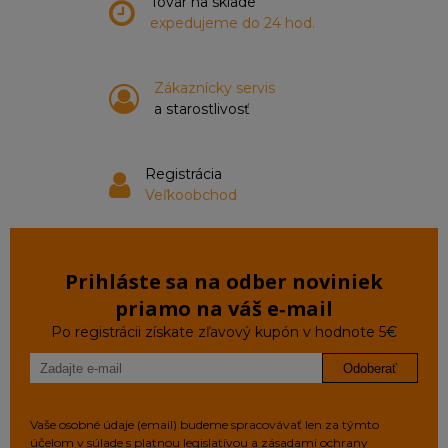
Tovar na sklade
expedujeme do 24 hod.
Zákaznícky servis
a starostlivosť
Registrácia
Veľkoobchod
Prihláste sa na odber noviniek
priamo na váš e‑mail
Po registrácii získate zľavový kupón v hodnote 5€
Odoberať
Vaše osobné údaje (email) budeme spracovávať len za týmto
účelom v súlade s platnou legislatívou a zásadami ochrany