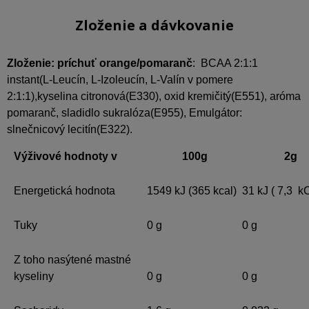
Zloženie a dávkovanie
Zloženie: príchuť orange/pomaranč
: BCAA 2:1:1
instant(L-Leucín, L-Izoleucín, L-Valín v pomere
2:1:1),kyselina citronová(E330), oxid kremičitý(E551), aróma
pomaranč, sladidlo sukralóza(E955), Emulgátor:
slnečnicový lecitín(E322).
Výživové hodnoty v
100g
2g
Energetická hodnota
1549 kJ (365 kcal)
31 kJ ( 7,3 k
Tuky
0 g
0 g
Z toho nasýtené mastné
kyseliny
0 g
0 g