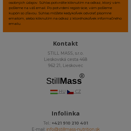
osobných údajov. Súhlas potvrdíte kliknutím na odkaz, ktorý vám
pošleme na váš email. Po potvrdení registrácie, vám pošleme
kupón so zľavou. Súhlas môžete kedykoľvek odvolať písomne
emailom, alebo kliknutím na odkaz z ktoréhokoľvek informačného
emailu.
Kontakt
STILL MASS, s.r.o.
Lieskovská cesta 468
962 21, Lieskovec
HU
CZ
Infolinka
Tel.:
+421 910 210 401
E-mail:
info@stillmass-nutrition.sk