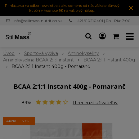
×
Prihláste sa na odber newslettra a ako odmenu od nás získate zľavový
kupón v hodnote 5€ na váš prvý nákup.
info@stillmass-nutrition.sk
+421 910210401 | Po - Pia: 7:00 -
16:30
Úvod
Športová výživa
Aminokyseliny
Aminokyselina BCAA 2:1:1 instant
BCAA 2:1:1 instant 400g
BCAA 2:1:1 Instant 400g - Pomaranč
BCAA 2:1:1 Instant 400g - Pomaranč
89%
11
recenzií užívateľov
Akcia
-39%