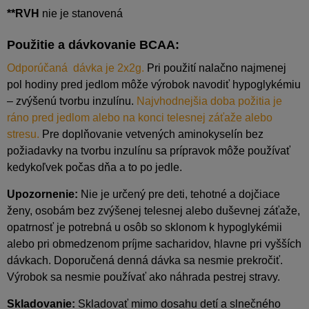
**RVH
nie je stanovená
Použitie a dávkovanie BCAA:
Odporúčaná dávka je 2x2g.
Pri použití nalačno najmenej
pol hodiny pred jedlom môže výrobok navodiť hypoglykémiu
– zvýšenú tvorbu inzulínu.
Najvhodnejšia doba požitia je
ráno pred jedlom alebo na konci telesnej záťaže alebo
stresu.
Pre doplňovanie vetvených aminokyselín bez
požiadavky na tvorbu inzulínu sa prípravok môže používať
kedykoľvek počas dňa a to po jedle.
Upozornenie:
Nie je určený pre deti, tehotné a dojčiace
ženy, osobám bez zvýšenej telesnej alebo duševnej záťaže,
opatrnosť je potrebná u osôb so sklonom k hypoglykémii
alebo pri obmedzenom príjme sacharidov, hlavne pri vyšších
dávkach. Doporučená denná dávka sa nesmie prekročiť.
Výrobok sa nesmie používať ako náhrada pestrej stravy.
Skladovanie:
Skladovať mimo dosahu detí a slnečného