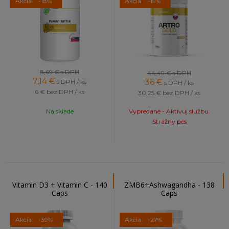
Akcia
-18%
Akcia
-19%
8,69 €
s DPH
44,49 €
s DPH
7,14
€
36
€
s DPH / ks
s DPH / ks
6 €
bez DPH / ks
30,25 €
bez DPH / ks
Na sklade
Vypredané - Aktivuj službu:
Strážny pes
Vitamin D3 + Vitamin C - 140
ZMB6+Ashwagandha - 138
Caps
Caps
Akcia
-39%
Akcia
-27%