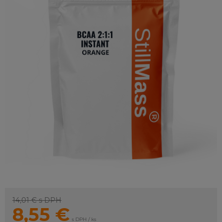
14,01 €
s DPH
8,55
€
s DPH / ks