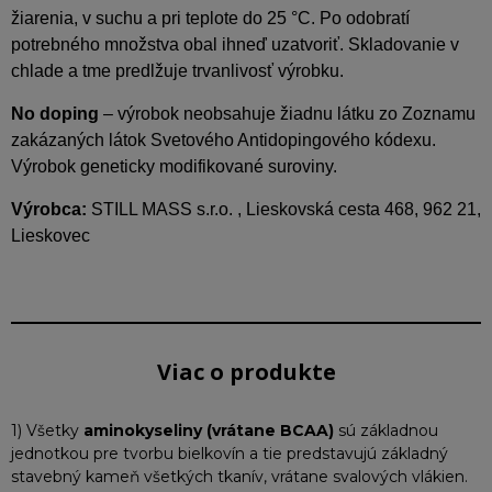
žiarenia, v suchu a pri teplote do 25 °C. Po odobratí
potrebného množstva obal ihneď uzatvoriť. Skladovanie v
chlade a tme predlžuje trvanlivosť výrobku.
No doping
– výrobok neobsahuje žiadnu látku zo Zoznamu
zakázaných látok Svetového Antidopingového kódexu.
Výrobok geneticky modifikované suroviny.
Výrobca:
STILL MASS s.r.o. , Lieskovská cesta 468, 962 21,
Lieskovec
Viac o produkte
1) Všetky
aminokyseliny (vrátane BCAA)
sú základnou
jednotkou pre tvorbu bielkovín a tie predstavujú základný
stavebný kameň všetkých tkanív, vrátane svalových vlákien.