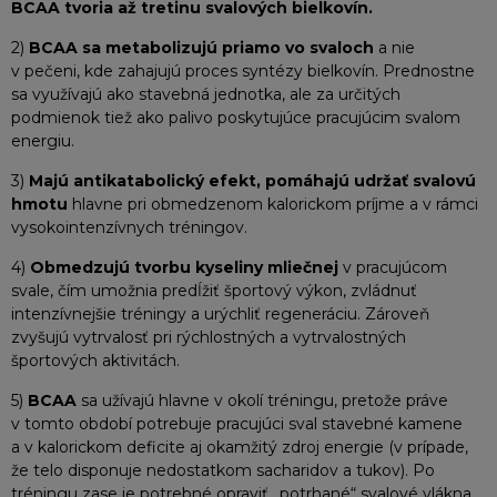
BCAA tvoria až tretinu svalových bielkovín.
2)
BCAA sa metabolizujú priamo vo svaloch
a nie
v pečeni, kde zahajujú proces syntézy bielkovín. Prednostne
sa využívajú ako stavebná jednotka, ale za určitých
podmienok tiež ako palivo poskytujúce pracujúcim svalom
energiu.
3)
Majú antikatabolický efekt, pomáhajú udržať svalovú
hmotu
hlavne pri obmedzenom kalorickom príjme a v rámci
vysokointenzívnych tréningov.
4)
Obmedzujú tvorbu kyseliny mliečnej
v pracujúcom
svale, čím umožnia predĺžiť športový výkon, zvládnuť
intenzívnejšie tréningy a urýchliť regeneráciu. Zároveň
zvyšujú vytrvalosť pri rýchlostných a vytrvalostných
športových aktivitách.
5)
BCAA
sa užívajú hlavne v okolí tréningu, pretože práve
v tomto období potrebuje pracujúci sval stavebné kamene
a v kalorickom deficite aj okamžitý zdroj energie (v prípade,
že telo disponuje nedostatkom sacharidov a tukov). Po
tréningu zase je potrebné opraviť „potrhané“ svalové vlákna