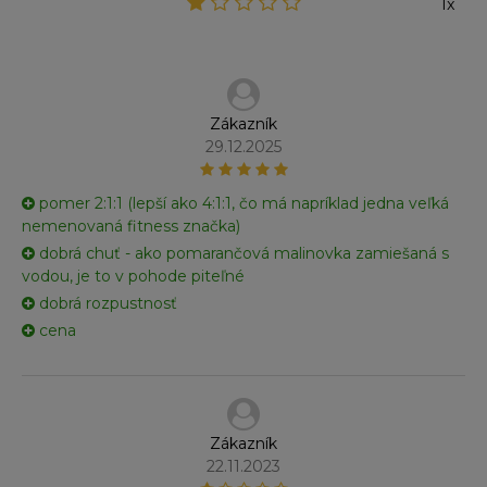
1x
Zákazník
29.12.2025
pomer 2:1:1 (lepší ako 4:1:1, čo má napríklad jedna veľká
nemenovaná fitness značka)
dobrá chuť - ako pomarančová malinovka zamiešaná s
vodou, je to v pohode piteľné
dobrá rozpustnosť
cena
Zákazník
22.11.2023