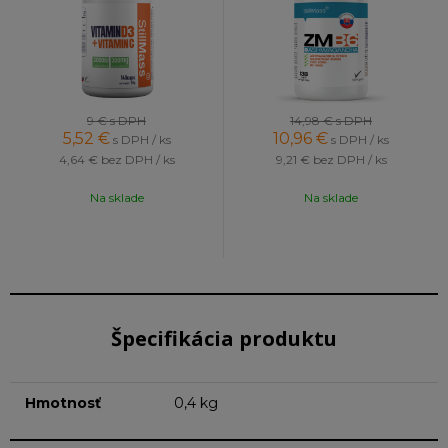
9 €
s DPH
14,98 €
s DPH
5,52
€
10,96
€
s DPH / ks
s DPH / ks
4,64 €
bez DPH / ks
9,21 €
bez DPH / ks
Na sklade
Na sklade
Špecifikácia produktu
Hmotnosť
0,4 kg