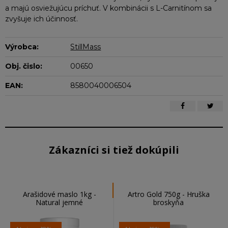
a majú osviežujúcu príchuť. V kombinácii s L-Carnitínom sa
zvyšuje ich účinnosť.
Výrobca:
StillMass
Obj. čislo:
00650
EAN:
8580040006504
Zákazníci si tiež dokúpili
Arašidové maslo 1kg -
Artro Gold 750g - Hruška
Natural jemné
broskyňa