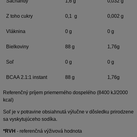
Sacharidy
1,6 g
0,032 g
Z toho cukry
0,1 g
0,002 g
Vláknina
0 g
0 g
Bielkoviny
88 g
1,76g
Soľ
0 g
0 g
BCAA 2.1:1 instant
88 g
1,76g
Referenčný príjem priemerného dospelého (8400 kJ/2000
kcal)
Soľ je v potravine obsiahnutá výlučne v dôsledku prirodzene
sa vyskytujúceho sodíka.
*RVH
- referenčná výživová hodnota