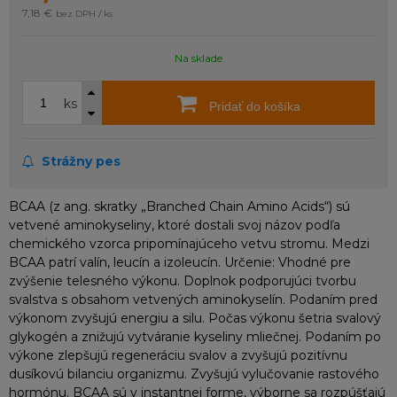
7,18 €
bez DPH / ks
Na sklade
ks
Pridať do košíka
Strážny pes
BCAA (z ang. skratky „Branched Chain Amino Acids“) sú
vetvené aminokyseliny, ktoré dostali svoj názov podľa
chemického vzorca pripomínajúceho vetvu stromu. Medzi
BCAA patrí valín, leucín a izoleucín. Určenie: Vhodné pre
zvýšenie telesného výkonu. Doplnok podporujúci tvorbu
svalstva s obsahom vetvených aminokyselín. Podaním pred
výkonom zvyšujú energiu a silu. Počas výkonu šetria svalový
glykogén a znižujú vytváranie kyseliny mliečnej. Podaním po
výkone zlepšujú regeneráciu svalov a zvyšujú pozitívnu
dusíkovú bilanciu organizmu. Zvyšujú vylučovanie rastového
hormónu. BCAA sú v instantnej forme, výborne sa rozpúšťajú