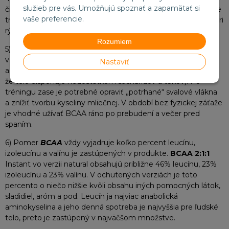
služieb pre vás. Umožňujú spoznať a zapamätať si
čím umožnia predĺžiť športový výkon, zvládnuť intenzívnejšie
vaše preferencie.
tréningy a urýchliť regeneráciu. Zároveň zvyšujú vytrvalosť pri
rýchlostných a vytrvalostných športových aktivitách.
Rozumiem
5)
BCAA
sa užívajú hlavne v okolí tréningu, pretože práve
v tomto období potrebuje pracujúci sval stavebné kamene
Nastaviť
a v kalorickom deficite aj okamžitý zdroj energie (v prípade,
že telo disponuje nedostatkom sacharidov a tukov). Po
tréningu zase je potrebné opraviť „potrhané“ svalové vlákna
a znížiť tvorbu kyseliny mliečnej. V období bez fyzickej záťaže
je vhodné užívať BCAA ráno po prebudení a večer pred
spaním.
6) Pomer
BCAA
vždy vyjadruje koľko percent leucínu,
izoleucínu a valínu je zastúpených v produkte.
BCAA 2:1:1
Instant vo verzii natural obsahujú približne 46% leucínu, 23%
izoleucínu a 23% valínu. V ochutených verziách je toto
percento o niečo nižšie kvôli obsahu iných pomocných látok,
sladidiel, aróm a pod. Leucín ja najviac anabolická
aminokyselina a jeho denná spotreba je najvyššia pre ľudské
telo, preto je zastúpený v najväčšom množstve.