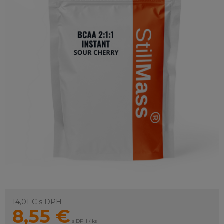
14,01 €
s DPH
8,55
€
s DPH / ks