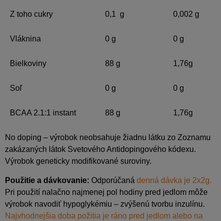
Z toho cukry
0,1 g
0,002 g
Vláknina
0 g
0 g
Bielkoviny
88 g
1,76g
Soľ
0 g
0 g
BCAA 2.1:1 instant
88 g
1,76g
No doping – výrobok neobsahuje žiadnu látku zo Zoznamu
zakázaných látok Svetového Antidopingového kódexu.
Výrobok geneticky modifikované suroviny.
Použitie a dávkovanie:
Odporúčaná
denná
dávka je 2x2g.
Pri použití nalačno najmenej pol hodiny pred jedlom môže
výrobok navodiť hypoglykémiu – zvýšenú tvorbu inzulínu.
Najvhodnejšia doba požitia je ráno pred jedlom alebo na