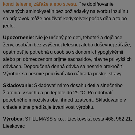
konci telesnej záťaže alebo stresu.
Pre doplňovanie
vetvených aminokyselín bez požiadavky na tvorbu inzulínu
sa prípravok môže používať kedykoľvek počas dňa a to po
jedle.
Upozornenie:
Nie je určený pre deti, tehotné a dojčiace
ženy, osobám bez zvýšenej telesnej alebo duševnej záťaže,
opatrnosť je potrebná u osôb so sklonom k hypoglykémii
alebo pri obmedzenom príjme sacharidov, hlavne pri vyšších
dávkach. Doporučená denná dávka sa nesmie prekročiť.
Výrobok sa nesmie používať ako náhrada pestrej stravy.
Skladovanie:
Skladovať mimo dosahu detí a slnečného
žiarenia, v suchu a pri teplote do 25 °C. Po odobratí
potrebného množstva obal ihneď uzatvoriť. Skladovanie v
chlade a tme predlžuje trvanlivosť výrobku.
Výrobca:
STILL MASS s.r.o. , Lieskovská cesta 468, 962 21,
Lieskovec