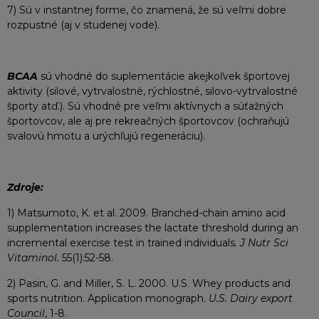
7) Sú v instantnej forme, čo znamená, že sú veľmi dobre
rozpustné (aj v studenej vode).
BCAA
sú vhodné do suplementácie akejkoľvek športovej
aktivity (silové, vytrvalostné, rýchlostné, silovo-vytrvalostné
športy atď.). Sú vhodné pre veľmi aktívnych a súťažných
športovcov, ale aj pre rekreačných športovcov (ochraňujú
svalovú hmotu a urýchľujú regeneráciu).
Zdroje:
1) Matsumoto, K. et al. 2009. Branched-chain amino acid
supplementation increases the lactate threshold during an
incremental exercise test in trained individuals
. J Nutr Sci
Vitaminol.
55(1):52-58.
2) Pasin, G. and Miller, S. L. 2000. U.S. Whey products and
sports nutrition. Application monograph.
U.S. Dairy export
Council
, 1-8.