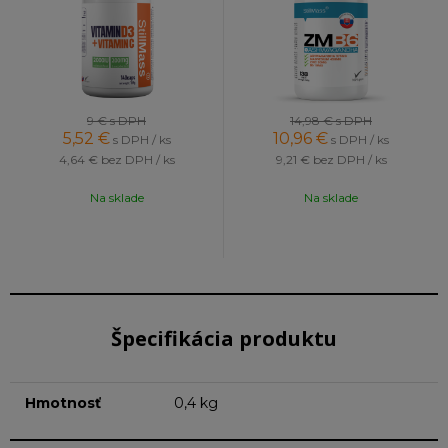
9 €
s DPH
14,98 €
s DPH
5,52
€
10,96
€
s DPH / ks
s DPH / ks
4,64 €
bez DPH / ks
9,21 €
bez DPH / ks
Na sklade
Na sklade
Špecifikácia produktu
Hmotnosť
0,4 kg