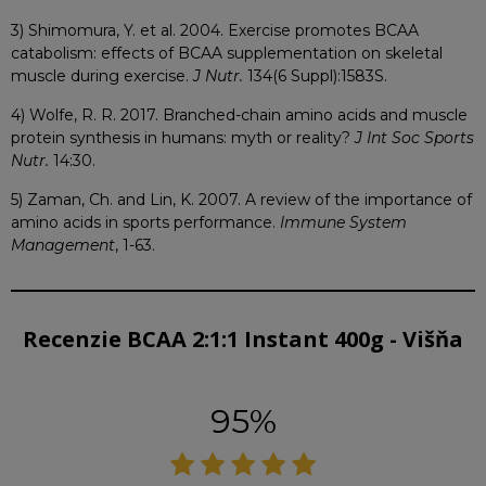
3) Shimomura, Y. et al. 2004. Exercise promotes BCAA
catabolism: effects of BCAA supplementation on skeletal
muscle during exercise.
J Nutr.
134(6 Suppl):1583S.
4) Wolfe, R. R. 2017. Branched-chain amino acids and muscle
protein synthesis in humans: myth or reality?
J Int Soc Sports
Nutr.
14:30.
5) Zaman, Ch. and Lin, K. 2007. A review of the importance of
amino acids in sports performance.
Immune System
Management
, 1-63.
Recenzie BCAA 2:1:1 Instant 400g - Višňa
95%