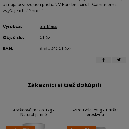
a majú osviežujúcu príchuť. V kombinácii s L-Carnitínom sa
zvyšuje ich účinnosť.
Výrobca:
StillMass
Obj. čislo:
01152
EAN:
8580040011522
Zákazníci si tiež dokúpili
Arašidové maslo 1kg -
Artro Gold 750g - Hruška
Natural jemné
broskyňa