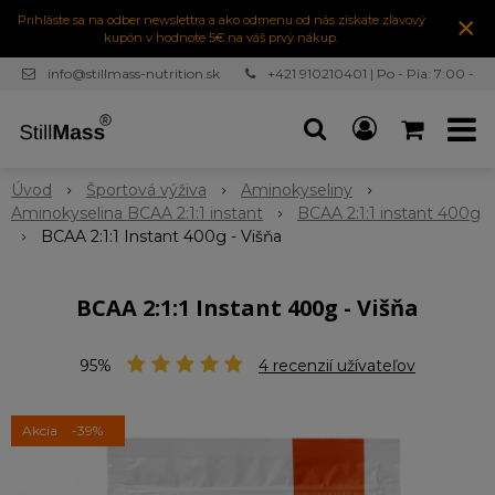
×
Prihláste sa na odber newslettra a ako odmenu od nás získate zľavový
kupón v hodnote 5€ na váš prvý nákup.
info@stillmass-nutrition.sk
+421 910210401 | Po - Pia: 7:00 -
16:30
Úvod
Športová výživa
Aminokyseliny
Aminokyselina BCAA 2:1:1 instant
BCAA 2:1:1 instant 400g
BCAA 2:1:1 Instant 400g - Višňa
BCAA 2:1:1 Instant 400g - Višňa
95%
4
recenzií užívateľov
Akcia
-39%