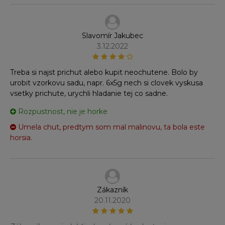
Slavomír Jakubec
3.12.2022
Treba si najst prichut alebo kupit neochutene. Bolo by
urobit vzorkovu sadu, napr. 6x5g nech si clovek vyskusa
vsetky prichute, urychli hladanie tej co sadne.
Rozpustnost, nie je horke
Umela chut, predtym som mal malinovu, ta bola este
horsia.
Zákazník
20.11.2020