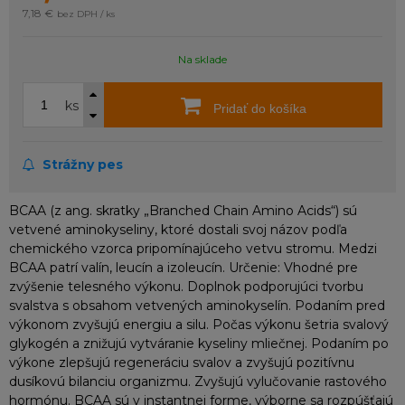
7,18 €
bez DPH / ks
Na sklade
ks
Pridať do košíka
Strážny pes
BCAA (z ang. skratky „Branched Chain Amino Acids“) sú
vetvené aminokyseliny, ktoré dostali svoj názov podľa
chemického vzorca pripomínajúceho vetvu stromu. Medzi
BCAA patrí valín, leucín a izoleucín. Určenie: Vhodné pre
zvýšenie telesného výkonu. Doplnok podporujúci tvorbu
svalstva s obsahom vetvených aminokyselín. Podaním pred
výkonom zvyšujú energiu a silu. Počas výkonu šetria svalový
glykogén a znižujú vytváranie kyseliny mliečnej. Podaním po
výkone zlepšujú regeneráciu svalov a zvyšujú pozitívnu
dusíkovú bilanciu organizmu. Zvyšujú vylučovanie rastového
hormónu. BCAA sú v instantnej forme, výborne sa rozpúšťajú