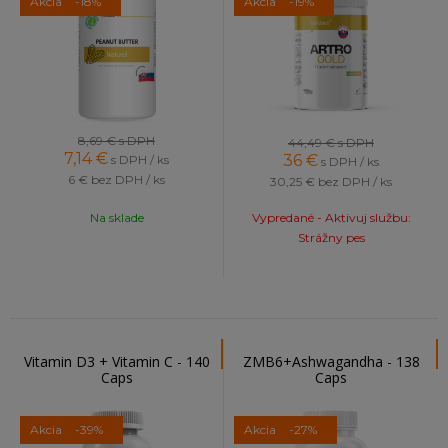
Akcia
-18%
Akcia
-19%
8,69 €
s DPH
44,49 €
s DPH
7,14
€
36
€
s DPH / ks
s DPH / ks
6 €
bez DPH / ks
30,25 €
bez DPH / ks
Na sklade
Vypredané - Aktivuj službu:
Strážny pes
Vitamin D3 + Vitamin C - 140
ZMB6+Ashwagandha - 138
Caps
Caps
Akcia
-39%
Akcia
-27%