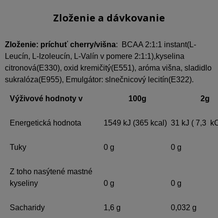
Zloženie a dávkovanie
Zloženie: príchuť cherry/višna
: BCAA 2:1:1 instant(L-
Leucín, L-Izoleucín, L-Valín v pomere 2:1:1),kyselina
citronová(E330), oxid kremičitý(E551), aróma višna, sladidlo
sukralóza(E955), Emulgátor: slnečnicový lecitín(E322).
Výživové hodnoty v
100g
2g
Energetická hodnota
1549 kJ (365 kcal)
31 kJ ( 7,3 k
Tuky
0 g
0 g
Z toho nasýtené mastné
kyseliny
0 g
0 g
Sacharidy
1,6 g
0,032 g