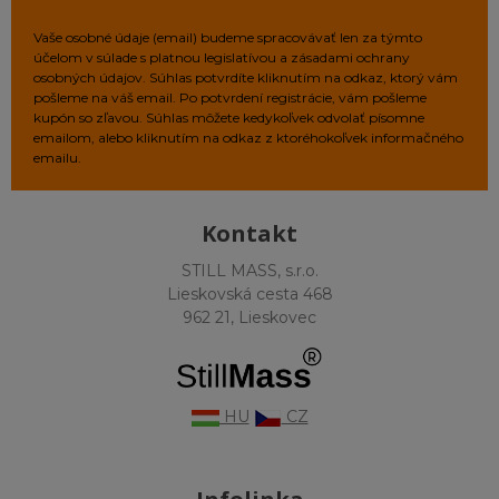
Vaše osobné údaje (email) budeme spracovávať len za týmto
účelom v súlade s platnou legislatívou a zásadami ochrany
osobných údajov. Súhlas potvrdíte kliknutím na odkaz, ktorý vám
pošleme na váš email. Po potvrdení registrácie, vám pošleme
kupón so zľavou. Súhlas môžete kedykoľvek odvolať písomne
emailom, alebo kliknutím na odkaz z ktoréhokoľvek informačného
emailu.
Kontakt
STILL MASS, s.r.o.
Lieskovská cesta 468
962 21, Lieskovec
HU
CZ