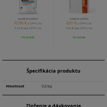
14,98 €
s DPH
7,08 €
s DPH
10,96
€
6,10
€
s DPH / ks
s DPH / ks
9,21 €
bez DPH / ks
5,12 €
bez DPH / ks
Na sklade
Na sklade
Špecifikácia produktu
Hmotnosť
0,6 kg
Zloženie a dávkovanie