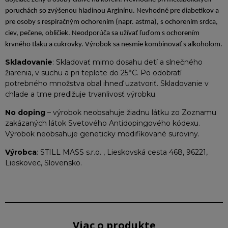
poruchách so zvýšenou hladinou Arginínu. Nevhodné pre diabetikov a
pre osoby s respiračným ochorením (napr. astma), s ochorením srdca,
ciev, pečene, obličiek. Neodporúča sa užívať ľuďom s ochorením
krvného tlaku a cukrovky. Výrobok sa nesmie kombinovať s alkoholom.
Skladovanie
: Skladovať mimo dosahu detí a slnečného
žiarenia, v suchu a pri teplote do 25°C. Po odobratí
potrebného množstva obal ihneď uzatvoriť. Skladovanie v
chlade a tme predlžuje trvanlivosť výrobku.
No doping
– výrobok neobsahuje žiadnu látku zo Zoznamu
zakázaných látok Svetového Antidopingového kódexu.
Výrobok neobsahuje geneticky modifikované suroviny.
Výrobca
: STILL MASS s.r.o. , Lieskovská cesta 468, 96221,
Lieskovec, Slovensko.
Viac o produkte