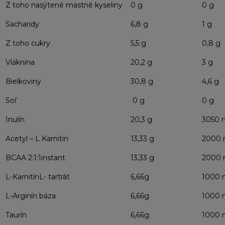
Z toho nasýtené mastné kyseliny
0 g
0 g
Sacharidy
6,8 g
1 g
Z toho cukry
5,5 g
0,8 g
Vláknina
20,2 g
3 g
Bielkoviny
30,8 g
4,6 g
Soľ
0 g
0 g
Inulín
20,3 g
3050 
Acetyl – L Karnitín
13,33 g
2000
BCAA 2:1:1instant
13,33 g
2000
L-KarnitínL- tartrát
6,66g
1000
L-Arginín báza
6,66g
1000
Taurín
6,66g
1000