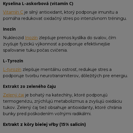
Kyselina L-askorbová (vitamín C)
Vitamín C
je silný antioxidant, ktorý podporuje imunitu a
pomáha redukovať oxidačný stres po intenzívnom tréningu.
Inozín
Nukleozid
Inozín
zlepšuje prenos kyslíka do svalov, čím
zvyšuje fyzickú výkonnosť a podporuje efektívnejšie
spaľovanie tuku počas cvičenia.​
L-Tyrozín
L-tyrozín
zlepšuje mentálnu ostrosť, redukuje stres a
podporuje tvorbu neurotransmiterov, dôležitých pre energiu.
Extrakt zo zeleného čaju
Zelený čaj
je bohatý na katechíny, ktoré podporujú
termogenézu, zrýchľujú metabolizmus a zvyšujú oxidáciu
tukov. Zelený čaj tiež obsahuje antioxidanty, ktoré chránia
bunky pred poškodením voľnými radikálmi.​
Extrakt z kôry bielej vřby (15% salicín)