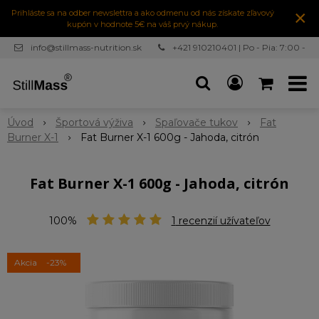
×
Prihláste sa na odber newslettra a ako odmenu od nás získate zľavový
kupón v hodnote 5€ na váš prvý nákup.
info@stillmass-nutrition.sk
+421 910210401 | Po - Pia: 7:00 -
16:30
Úvod
Športová výživa
Spaľovače tukov
Fat
Burner X-1
Fat Burner X-1 600g - Jahoda, citrón
Fat Burner X-1 600g - Jahoda, citrón
100%
1
recenzií užívateľov
Akcia
-23%