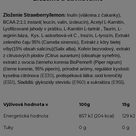
Zloženie Strawberry/lemon
:
Inulín (vláknina z čakanky),
BCAA 2:1:1 instant( leucín, valín, izoleucín), Acetyl L-Karnitín,
Lyofilizované jahody v prášku, L-Karnitín L-tartrát , Taurín, L-
arginín báza, Kys. L-askorbová-vit C , Inozín, L-tyrozín, Extrakt
zeleného čaju 95% (Camelia sinensis), Extrakt z kôry bielej
vŕby(15% obsah salicínu)(Salix alba), Kofeín bezvodový, extrakt
z citrusových plodov (Citrus aurantum) (obsahuje synefrín),
extrakt z ovocia čierneho korenia BioPerine® (Piper nigrum)
(čierne korenie, 95% piperín), prírodné arómy, regulátor kyslosti:
(E330)
kyselina citrónova
, protispékavá látka: oxid kremičitý
(E551)
(E960)
(E955)
, Sladidlá: glykozidy steviolu
a sukralóza
.
Výživová hodnota v
100g
15g
Energetická hodnota
857 kJ (204 kcal)
129 kJ 
Tuky
0 g
0 g