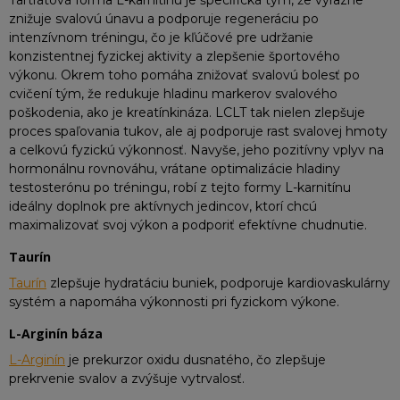
znižuje svalovú únavu a podporuje regeneráciu po
intenzívnom tréningu, čo je kľúčové pre udržanie
konzistentnej fyzickej aktivity a zlepšenie športového
výkonu. Okrem toho pomáha znižovať svalovú bolesť po
cvičení tým, že redukuje hladinu markerov svalového
poškodenia, ako je kreatínkináza. LCLT tak nielen zlepšuje
proces spaľovania tukov, ale aj podporuje rast svalovej hmoty
a celkovú fyzickú výkonnosť. Navyše, jeho pozitívny vplyv na
hormonálnu rovnováhu, vrátane optimalizácie hladiny
testosterónu po tréningu, robí z tejto formy L-karnitínu
ideálny doplnok pre aktívnych jedincov, ktorí chcú
maximalizovať svoj výkon a podporiť efektívne chudnutie.
Taurín
Taurín
zlepšuje hydratáciu buniek, podporuje kardiovaskulárny
systém a napomáha výkonnosti pri fyzickom výkone.
L-Arginín báza
L-Arginín
je prekurzor oxidu dusnatého, čo zlepšuje
prekrvenie svalov a zvýšuje vytrvalosť.