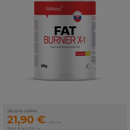
28,32 €
s DPH
21,90
€
s DPH / ks
18,40 €
bez DPH / ks