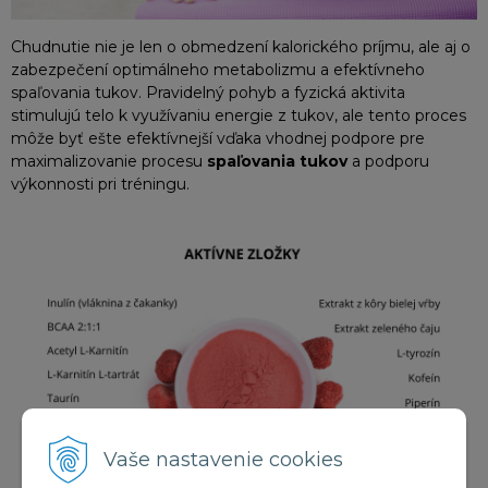
Chudnutie nie je len o obmedzení kalorického príjmu, ale aj o
zabezpečení optimálneho metabolizmu a efektívneho
spaľovania tukov. Pravidelný pohyb a fyzická aktivita
stimulujú telo k využívaniu energie z tukov, ale tento proces
môže byť ešte efektívnejší vďaka vhodnej podpore pre
maximalizovanie procesu
spaľovania tukov
a podporu
výkonnosti pri tréningu.
Vaše nastavenie cookies