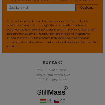
Odoberať
Vaše osobné údaje (email) budeme spracovávať len za týmto
účelom v súlade s platnou legislatívou a zásadami ochrany
osobných údajov. Súhlas potvrdíte kliknutím na odkaz, ktorý vám
pošleme na váš email. Po potvrdení registrácie, vám pošleme
kupón so zľavou. Súhlas môžete kedykoľvek odvolať písomne
emailom, alebo kliknutím na odkaz z ktoréhokoľvek informačného
emailu.
Kontakt
STILL MASS, s.r.o.
Lieskovská cesta 468
962 21, Lieskovec
HU
CZ