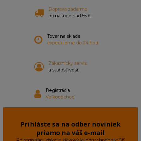
Doprava zadarmo
pri nákupe nad 55 €
Tovar na sklade
expedujeme do 24 hod.
Zákaznícky servis
a starostlivosť
Registrácia
Veľkoobchod
Prihláste sa na odber noviniek
priamo na váš e‑mail
Po registrácii získate zľavový kupón v hodnote 5€