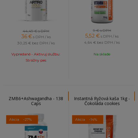
9 €
s DPH
44,49 €
s DPH
5,52
€
36
€
s DPH / ks
s DPH / ks
4,64 €
bez DPH / ks
30,25 €
bez DPH / ks
Vypredané - Aktivuj službu:
Na sklade
Strážny pes
ZMB6+Ashwagandha - 138
Instantná Ryžová kaša 1kg -
Caps
Čokoláda cookies
Akcia
-27%
Akcia
-14%