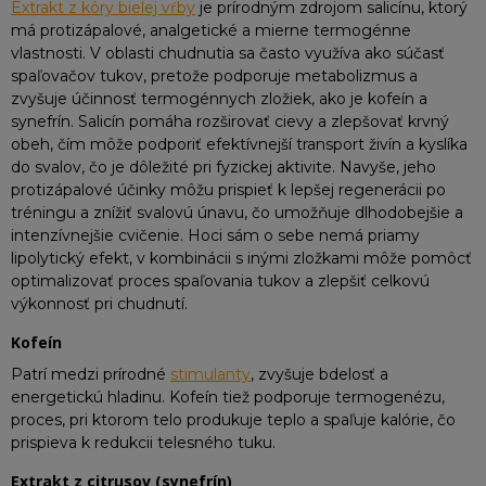
Extrakt z kôry bielej vŕby
je prírodným zdrojom salicínu, ktorý
má protizápalové, analgetické a mierne termogénne
vlastnosti. V oblasti chudnutia sa často využíva ako súčasť
spaľovačov tukov, pretože podporuje metabolizmus a
zvyšuje účinnosť termogénnych zložiek, ako je kofeín a
synefrín. Salicín pomáha rozširovať cievy a zlepšovať krvný
obeh, čím môže podporiť efektívnejší transport živín a kyslíka
do svalov, čo je dôležité pri fyzickej aktivite. Navyše, jeho
protizápalové účinky môžu prispieť k lepšej regenerácii po
tréningu a znížiť svalovú únavu, čo umožňuje dlhodobejšie a
intenzívnejšie cvičenie. Hoci sám o sebe nemá priamy
lipolytický efekt, v kombinácii s inými zložkami môže pomôcť
optimalizovať proces spaľovania tukov a zlepšiť celkovú
výkonnosť pri chudnutí.
Kofeín
Patrí medzi prírodné
stimulanty
, zvyšuje bdelosť a
energetickú hladinu. Kofeín tiež podporuje termogenézu,
proces, pri ktorom telo produkuje teplo a spaľuje kalórie, čo
prispieva k redukcii telesného tuku.​
Extrakt z citrusov (synefrín)