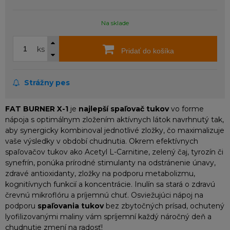
Na sklade
ks
Pridať do košíka
Strážny pes
FAT BURNER X-1
je
najlepší spaľovač tukov
vo forme
nápoja s optimálnym zložením aktívnych látok navrhnutý tak,
aby synergicky kombinoval jednotlivé zložky, čo maximalizuje
vaše výsledky v období chudnutia. Okrem efektívnych
spaľovačov tukov ako Acetyl L-Carnitine, zelený čaj, tyrozín či
synefrín, ponúka prírodné stimulanty na odstránenie únavy,
zdravé antioxidanty, zložky na podporu metabolizmu,
kognitívnych funkcií a koncentrácie. Inulín sa stará o zdravú
črevnú mikroflóru a príjemnú chuť. Osviežujúci nápoj na
podporu
spaľovania tukov
bez zbytočných prísad, ochutený
lyofilizovanými maliny vám spríjemní každý náročný deň a
chudnutie zmení na radosť!