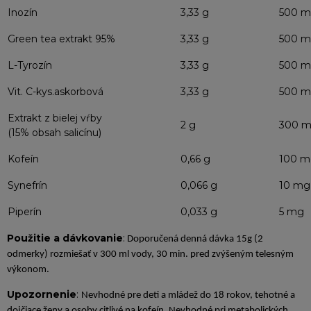
Inozín
3,33 g
500 
Green tea extrakt 95%
3,33 g
500 
L-Tyrozín
3,33 g
500 
Vit. C-kys.askorbová
3,33 g
500 
Extrakt z bielej vŕby
2 g
300 
(15% obsah salicínu)
Kofeín
0,66 g
100 m
Synefrín
0,066 g
10 mg
Piperín
0,033 g
5 mg
Použitie a dávkovanie
:
Doporučená denná dávka 15g (2
odmerky) rozmiešať v 300 ml vody, 30 min. pred zvýšeným telesným
výkonom.
Upozornenie
:
Nevhodné pre deti a mládež do 18 rokov, tehotné a
dojčiace ženy a osoby citlivé na kofeín. Nevhodné pri metabolických