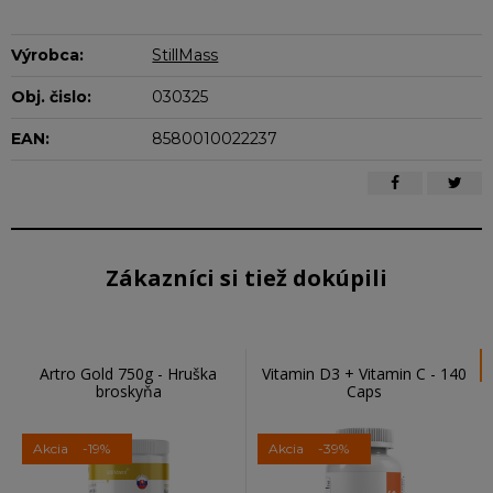
Výrobca:
StillMass
Obj. čislo:
030325
EAN:
8580010022237
Zákazníci si tiež dokúpili
Artro Gold 750g - Hruška
Vitamin D3 + Vitamin C - 140
broskyňa
Caps
Akcia
-19%
Akcia
-39%