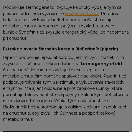
Podporuje termogenézu, zvyšuje kalorický výdaj a tým sa
právom radí medzi významné
spaľovače tukov
. Prírodná
látka, ktorá sa získava z horkého pomaranča stimuluje
metabolizmus a podporuje lipolýzu – rozklad tukových
buniek. Synefrín tiež zvyšuje energetický výdaj, čo napomáha
pri chudnutí.​
Extrakt z ovocia čierneho korenia BioPerine® (piperín)
Piperín podporuje lepšiu absorpciu jednotlivých zložiek, čím
zvyšuje ich účinnosť. Okrem toho má
termogénny efekt
,
čo znamená, že mierne zvyšuje telesnú teplotu a
metabolizmus, čím pomáha spaľovať viac kalórií. Piperín tiež
podporuje trávenie tým, že stimuluje vylučovanie tráviacich
enzýmov. Má aj antioxidačné a protizápalové účinky, ktoré
pomáhajú telu zvládať stres spojený s kalorickým deficitom a
intenzívnym tréningom. Vďaka týmto vlastnostiam sa
BioPerine® bežne kombinuje s ďalšími zložkami v doplnkoch
na chudnutie, aby zvýšil ich účinnosť a podporil celkový
metabolizmus.