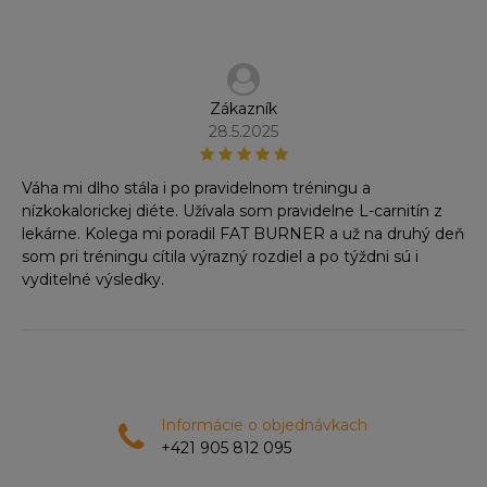
Zákazník
28.5.2025
Váha mi dlho stála i po pravidelnom tréningu a
nízkokalorickej diéte. Užívala som pravidelne L-carnitín z
lekárne. Kolega mi poradil FAT BURNER a už na druhý deň
som pri tréningu cítila výrazný rozdiel a po týždni sú i
vyditelné výsledky.
Informácie o objednávkach
+421 905 812 095