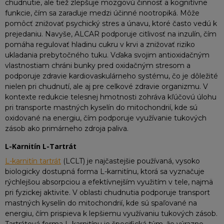
chudnutie, ale tiež zlepšuje mozgovú činnosť a kognitívne
funkcie, čím sa zaraďuje medzi účinné nootropiká. Môže
pomôcť znižovať psychický stres a únavu, ktoré často vedú k
prejedaniu. Navyše, ALCAR podporuje citlivosť na inzulín, čím
pomáha regulovať hladinu cukru v krvi a znižovať riziko
ukladania prebytočného tuku. Vďaka svojim antioxidačným
vlastnostiam chráni bunky pred oxidačným stresom a
podporuje zdravie kardiovaskulárneho systému, čo je dôležité
nielen pri chudnutí, ale aj pre celkové zdravie organizmu. V
kontexte redukcie telesnej hmotnosti zohráva kľúčovú úlohu
pri transporte mastných kyselín do mitochondrií, kde sú
oxidované na energiu, čím podporuje využívanie tukových
zásob ako primárneho zdroja paliva.
L-Karnitín L-Tartrát
L-karnitín tartrát
(LCLT) je najčastejšie používaná, vysoko
biologicky dostupná forma L-karnitínu, ktorá sa vyznačuje
rýchlejšou absorpciou a efektívnejším využitím v tele, najmä
pri fyzickej aktivite. V oblasti chudnutia podporuje transport
mastných kyselín do mitochondrií, kde sú spaľované na
energiu, čím prispieva k lepšiemu využívaniu tukových zásob.
Tartrátová forma L-karnitínu je špecifická tým, že výrazne