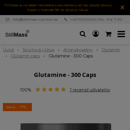
×
Prihláste sa na odber newslettra a ako odmenu od nás získate zľavový
kupón v hodnote 5€ na váš prvý nákup.
info@stillmass-nutrition.sk
+421 910210401 | Po - Pia: 7:00 -
16:30
Úvod
Športová výživa
Aminokyseliny
Glutamín
Glutamín caps
Glutamine - 300 Caps
Glutamine - 300 Caps
100%
1
recenzií užívateľov
Akcia
-17%