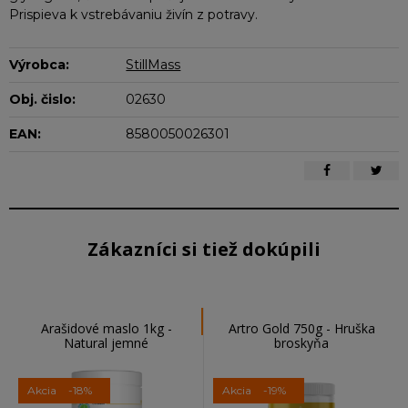
Prispieva k vstrebávaniu živín z potravy.
Výrobca:
StillMass
Obj. čislo:
02630
EAN:
8580050026301
Zákazníci si tiež dokúpili
Arašidové maslo 1kg -
Artro Gold 750g - Hruška
Natural jemné
broskyňa
Akcia
-18%
Akcia
-19%