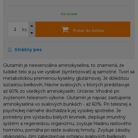
Na sklade
ks
Pridať do košíka
Strážny pes
Glutamín je neesenciálna aminokyselina, to znamená, že
ľudské telo si ju vie vyrábať (syntetizovať) aj samotné. Tvorí sa
metabolickou premenou kyseliny glutámovej. Je dôležitou
súčasťou bielkovín, hlavne svalových, v ktorých predstavuje
až 60% zo všetkých aminokyselín. Určenie: Vhodné pri
zvýšenom telesnom výkone. Glutamín je najviac zastúpená
aminokyselina vo svalových bunkách - až 60%. Pri telesnej a
psychickej námahe dochádza k jej vysokej spotrebe. Je
potrebný pre výstavbu bielych krviniek, zlepšuje imunitný
systém a regeneráciu organizmu, zvyšuje hladinu rastového
hormónu, pomáha pri raste svalovej hmoty. Zvyšuje zásoby
glykogénu, čím zabezpečuje ochranu svalových bielkovín.