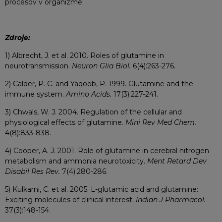
procesov v organizme.
Zdroje:
1) Albrecht, J. et al. 2010. Roles of glutamine in
neurotransmission.
Neuron Glia Biol.
6(4):263-276.
2) Calder, P. C. and Yaqoob, P. 1999. Glutamine and the
immune system.
Amino Acids.
17(3):227-241.
3) Chwals, W. J. 2004. Regulation of the cellular and
physiological effects of glutamine.
Mini Rev Med Chem.
4(8):833-838.
4) Cooper, A. J. 2001. Role of glutamine in cerebral nitrogen
metabolism and ammonia neurotoxicity.
Ment Retard Dev
Disabil Res Rev.
7(4):280-286.
5) Kulkarni, C. et al. 2005. L-glutamic acid and glutamine:
Exciting molecules of clinical interest.
Indian J Pharmacol.
37(3):148-154.