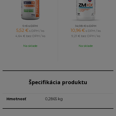
9 €
s DPH
14,98 €
s DPH
5,52
€
10,96
€
s DPH / ks
s DPH / ks
4,64 €
bez DPH / ks
9,21 €
bez DPH / ks
Na sklade
Na sklade
Špecifikácia produktu
Hmotnosť
0,2865 kg