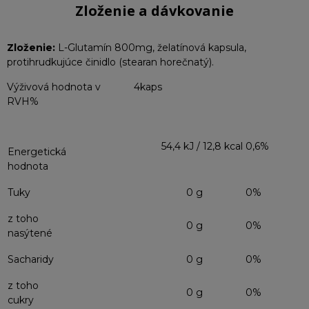
Zloženie a dávkovanie
Zloženie:
L-Glutamín 800mg, želatínová kapsula,
protihrudkujúce činidlo (stearan horečnatý).
Výživová hodnota v 4kaps
RVH%
54,4 kJ / 12,8 kcal
0,6%
Energetická
hodnota
Tuky
0 g
0%
z toho
0 g
0%
nasýtené
Sacharidy
0 g
0%
z toho
0 g
0%
cukry