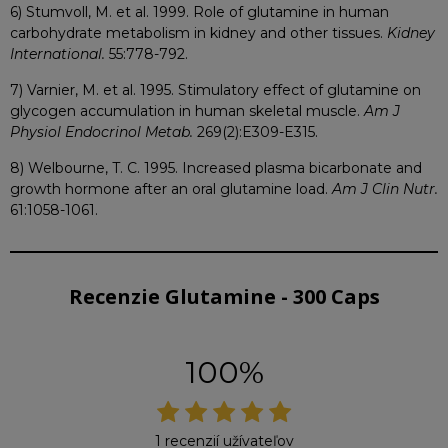
6) Stumvoll, M. et al. 1999. Role of glutamine in human
carbohydrate metabolism in kidney and other tissues.
Kidney
International.
55:778-792.
7) Varnier, M. et al. 1995. Stimulatory effect of glutamine on
glycogen accumulation in human skeletal muscle.
Am J
Physiol Endocrinol Metab.
269(2):E309-E315.
8) Welbourne, T. C. 1995. Increased plasma bicarbonate and
growth hormone after an oral glutamine load.
Am J Clin Nutr.
61:1058-1061.
Recenzie Glutamine - 300 Caps
100%
1 recenzií užívateľov