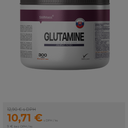
12,90 €
s DPH
10,71
€
s DPH / ks
9 €
bez DPH / ks