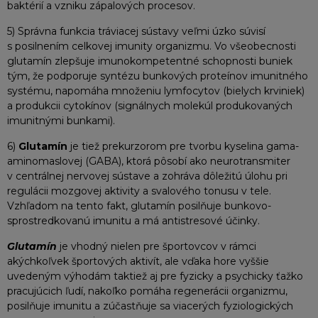
baktérií a vzniku zápalových procesov.
5) Správna funkcia tráviacej sústavy veľmi úzko súvisí
s posilnením celkovej imunity organizmu. Vo všeobecnosti
glutamín zlepšuje imunokompetentné schopnosti buniek
tým, že podporuje syntézu bunkových proteínov imunitného
systému, napomáha množeniu lymfocytov (bielych krviniek)
a produkcii cytokínov (signálnych molekúl produkovaných
imunitnými bunkami).
6)
Glutamín
je tiež prekurzorom pre tvorbu kyselina gama-
aminomaslovej (GABA), ktorá pôsobí ako neurotransmiter
v centrálnej nervovej sústave a zohráva dôležitú úlohu pri
regulácii mozgovej aktivity a svalového tonusu v tele.
Vzhľadom na tento fakt, glutamín posilňuje bunkovo-
sprostredkovanú imunitu a má antistresové účinky.
Glutamín
je vhodný nielen pre športovcov v rámci
akýchkoľvek športových aktivít, ale vďaka hore vyššie
uvedeným výhodám taktiež aj pre fyzicky a psychicky ťažko
pracujúcich ľudí, nakoľko pomáha regenerácii organizmu,
posilňuje imunitu a zúčastňuje sa viacerých fyziologických