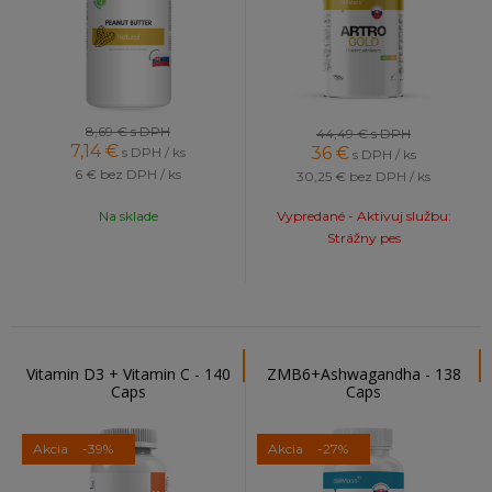
8,69 €
s DPH
44,49 €
s DPH
7,14
€
36
€
s DPH / ks
s DPH / ks
6 €
bez DPH / ks
30,25 €
bez DPH / ks
Na sklade
Vypredané - Aktivuj službu:
Strážny pes
Vitamin D3 + Vitamin C - 140
ZMB6+Ashwagandha - 138
Caps
Caps
Akcia
-39%
Akcia
-27%