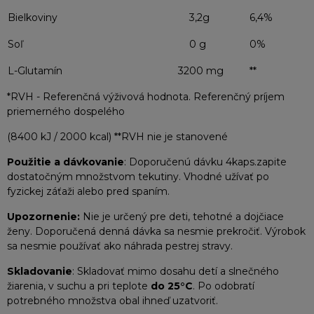
Bielkoviny
3,2g
6,4%
Soľ
0 g
0%
L-Glutamín
3200 mg
**
*RVH - Referenčná výživová hodnota. Referenčný príjem
priemerného dospelého
(8400 kJ / 2000 kcal) **RVH nie je stanovené
Použitie a dávkovanie
: Doporučenú dávku 4kaps.zapite
dostatočným množstvom tekutiny. Vhodné užívať po
fyzickej záťaži alebo pred spaním.
Upozornenie:
Nie je určený pre deti, tehotné a dojčiace
ženy. Doporučená denná dávka sa nesmie prekročiť. Výrobok
sa nesmie používať ako náhrada pestrej stravy.
Skladovanie
: Skladovať mimo dosahu detí a slnečného
žiarenia, v suchu a pri teplote
do 25°C
. Po odobratí
potrebného množstva obal ihneď uzatvoriť.