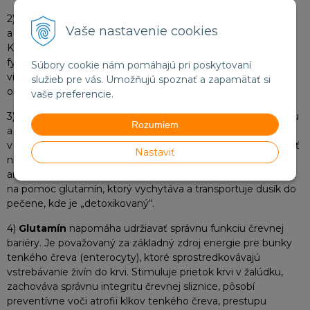
2)
Glutamín
pôsobí stimulačne na syntézu glykogénu
Vaše nastavenie cookies
a zvyšuje jeho zásoby nielen v pečeni, ale aj vo svaloch.
K stratám glykogénu dochádza predovšetkým po ťažkej
fyzickej záťaži, resp. po športovej aktivite a na základe
Súbory cookie nám pomáhajú pri poskytovaní
viacerých štúdií suplementácia
glutamínom
môže viesť k
služieb pre vás. Umožňujú spoznať a zapamätať si
obnove glykogénových zásob vo svaloch.
vaše preferencie.
3) Pomáha detoxikovať organizmus od škodlivého amoniaku
Rozumiem
a tým udržiava optimálnu dusíkovú bilanciu. Predovšetkým
v centrálnej nervovej sústave a v mozgu je dôležité udržiavať
Nastaviť
nízku hladinu dusíka. Pri metabolických premenách
aminokyselín vzniká značné množstvo dusíka a tu prichádza
na pomoc glutamín, ktorý vychytáva a transportuje dusík do
pečene, kde je „detoxikovaný“.
4)
Glutamín
napomáha udržiavať správnu funkciu črevnej
bariéry. Je považovaný za základný zdroj energie pre bunky
tenkého čreva (enterocyty), ktoré sprostredkovávajú
vstrebávanie živín do krvi. Stimuluje prietok krvi v žalúdku,
zachováva správnu integritu črevnej sliznice, pôsobí
preventívne voči atrofii klkov tenkého čreva, prestupu