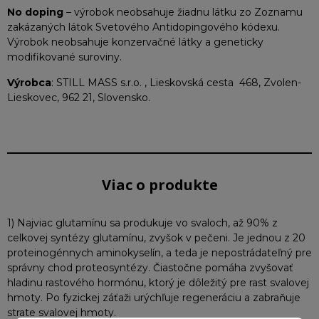
No doping
– výrobok neobsahuje žiadnu látku zo Zoznamu
zakázaných látok Svetového Antidopingového kódexu.
Výrobok neobsahuje konzervačné látky a geneticky
modifikované suroviny.
Výrobca
: STILL MASS s.r.o. , Lieskovská cesta 468, Zvolen-
Lieskovec, 962 21, Slovensko.
Viac o produkte
1) Najviac glutamínu sa produkuje vo svaloch, až 90% z
celkovej syntézy glutamínu, zvyšok v pečeni. Je jednou z 20
proteinogénnych aminokyselín, a teda je nepostrádateľný pre
správny chod proteosyntézy. Čiastočne pomáha zvyšovať
hladinu rastového hormónu, ktorý je dôležitý pre rast svalovej
hmoty. Po fyzickej záťaži urýchľuje regeneráciu a zabraňuje
strate svalovej hmoty.