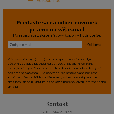
Veľkoobchod
Prihláste sa na odber noviniek
priamo na váš e‑mail
Po registrácii získate zľavový kupón v hodnote 5€
Odoberať
Vaše osobné údaje (email) budeme spracovávať len za týmto
účelom v súlade s platnou legislatívou a zásadami ochrany
osobných údajov. Súhlas potvrdíte kliknutím na odkaz, ktorý vám
pošleme na váš email. Po potvrdení registrácie, vám pošleme
kupón so zľavou. Súhlas môžete kedykoľvek odvolať písomne
emailom, alebo kliknutím na odkaz z ktoréhokoľvek informačného
emailu.
Kontakt
STILL MASS, s.r.o.