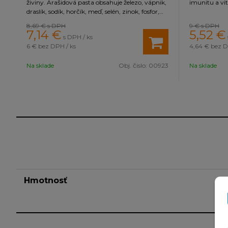
živiny. Arašidová pasta obsahuje železo, vápnik,
imunitu a vit
draslík, sodík, horčík, meď, selén, zinok, fosfor,
mangán, omega 3, omega 6 kyseliny, kyselina
8,69 €
s DPH
9 €
s DPH
listová, kyselina pantoténová, vitamíny B a E.
7,14
€
5,52
€
s DPH / ks
6 €
bez DPH / ks
4,64 €
bez D
Na sklade
Obj. čislo:
00923
Na sklade
Hmotnosť