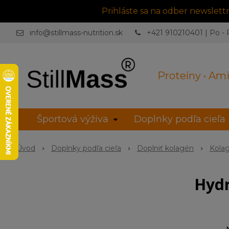
Prihláste sa na odber newslet
info@stillmass-nutrition.sk
+421 910210401 | Po - P
Proteíny • Ami
Športová výživa
Doplnky podľa cieľa
Úvod
Doplnky podľa cieľa
Doplniť kolagén
Kolag
Hydr