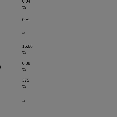
0,04
%
0 %
**
16,66
%
0,38
g
%
375
%
**