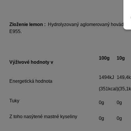
Zloženie lemon :
Hydrolyzovaný aglomerovaný
hovädzí
k
E955.
100g
10g
Výživové hodnoty v
1494kJ
149,4k
Energetická hodnota
(351kcal
)(35,1k
Tuky
0g
0g
Z toho nasýtené mastné kyseliny
0g
0g