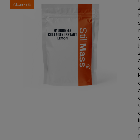
Akcia
-9%