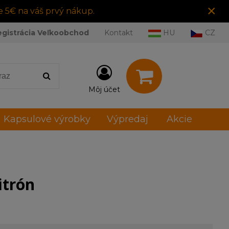
×
e 5€ na váš prvý nákup.
egistrácia Veľkoobchod
Kontakt
HU
CZ
Môj účet
Kapsulové výrobky
Výpredaj
Akcie
itrón