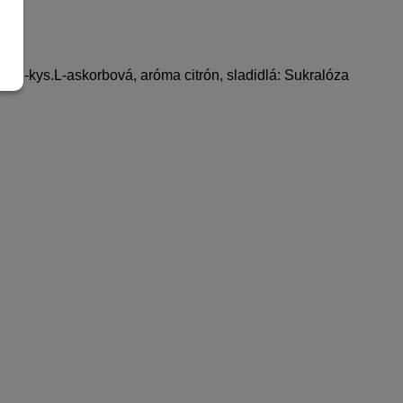
 vit.C-kys.L-askorbová, aróma citrón, sladidlá: Sukralóza