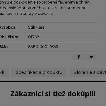
Znižuje poškodenie spôsobené fajčením a chráni
pred oxidáciou krvného tuku v krvi premenou
bielkovín na cukry v cievach.
Výrobca:
StillMass
Obj. čislo:
01768
EAN:
8580100017686
ili
Špecifikácia produktu
Zloženie a dáv
Zákazníci si tiež dokúpili