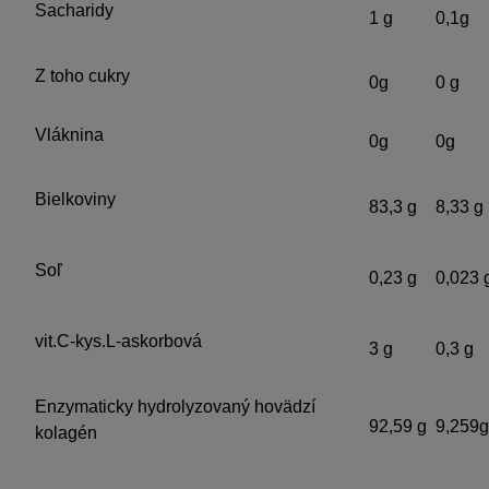
Sacharidy
1 g
0,1g
Z toho cukry
0g
0 g
Vláknina
0g
0g
Bielkoviny
83,3 g
8,33 g
Soľ
0,23 g
0,023 
vit.C-kys.L-askorbová
3 g
0,3 g
Enzymaticky hydrolyzovaný hovädzí
92,59 g
9,259g
kolagén