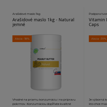
Arašidové maslo 1kg
Podpora tvo
Arašidové maslo 1kg - Natural
Vitamin 
jemné
Caps
Akcia
-18%
Akcia
-39%
Vhodné na priamu konzumáciu i na prípravu
Je výborná kombinácia vitamínov pre každého,
pokrmov. Konzumáciou dopĺňate kvalitné
kto chce max