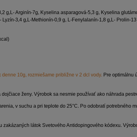
-8,2 g,L- Arginín-7g, Kyselina asparagová-5,3 g, Kyselina glutám
- Lyzín-3,4 g,L-Methionín-0,9 g, L-Fenylalanín-1,8 g,L- Prolin-13 
cal)
denne 10g, rozmiešame približne v 2 dcl vody.
Pre optimálnu 
é a dojčiace ženy. Výrobok sa nesmie používať ako náhrada pest
enia, v suchu a pri teplote do 25°C. Po odobratí potrebného m
 zakázaných látok Svetového Antidopingového kódexu. Výrobok 