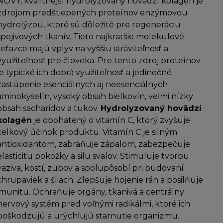
NOVÝ, kvalitnejší hydrolyzovaný hovädzí kolagén je
zdrojom predštiepených proteínov enzýmovou
hydrolýzou, ktoré sú dôležité pre regeneráciu
spojivových tkanív. Tieto najkratšie molekulové
reťazce majú vplyv na vyššiu stráviteľnosť a
využiteľnosť pre človeka. Pre tento zdroj proteínov
je typické ich dobrá využiteľnosť a jedinečné
zastúpenie esenciálnych aj neesenciálnych
aminokyselín, vysoký obsah bielkovín, veľmi nízky
obsah sacharidov a tukov.
Hydrolyzovaný hovädzí
kolagén
je obohatený o vitamín C, ktorý zvyšuje
celkový účinok produktu. Vitamín C je silným
antioxidantom, zabraňuje zápalom, zabezpečuje
elasticitu pokožky a silu svalov. Stimuluje tvorbu
väziva, kostí, zubov a spolupôsobí pri budovaní
chrupaviek a šliach. Zlepšuje hojenie rán a posilňuje
imunitu. Ochraňuje orgány, tkanivá a centrálny
nervový systém pred voľnými radikálmi, ktoré ich
poškodzujú a urýchľujú starnutie organizmu.