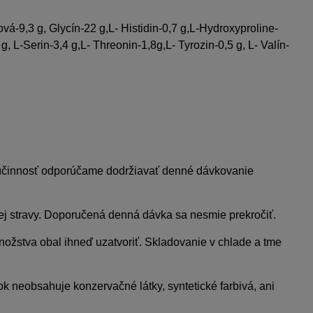
ová-9,3 g, Glycín-22 g,L- Histidin-0,7 g,L-Hydroxyproline-
g, L-Serin-3,4 g,L- Threonin-1,8g,L- Tyrozin-0,5 g, L- Valín-
účinnosť odporúčame dodržiavať denné dávkovanie
rej stravy. Doporučená denná dávka sa nesmie prekročiť.
nožstva obal ihneď uzatvoriť. Skladovanie v chlade a tme
neobsahuje konzervačné látky, syntetické farbivá, ani