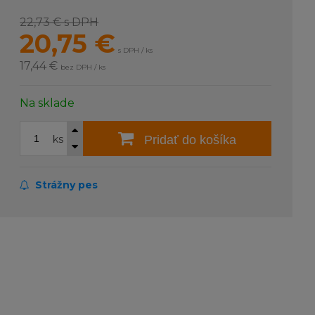
22,73 €
s DPH
20,75
€
s DPH / ks
17,44 €
bez DPH / ks
Na sklade
ks
Pridať do košíka
Strážny pes