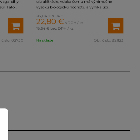
shwagandhy
ultrafiltrácie, vďaka čomu má výnimočne
úl. Táto
vysokú biologickú hodnotu a vynikajúci
bsiahnutým
aminokyselinový profil. Vyznačuje sa veľmi
28,04 €
s DPH
rispieva k
rýchlym vstrebávaním a výbornou
22,80
€
s DPH / ks
erónu v krvi.
stráviteľnosťou, bez zaťaženia žalúdka.
18,54 €
bez DPH / ks
bsahuje 10
ednej dávke),
 čislo:
02730
Na sklade
Obj. čislo:
821123