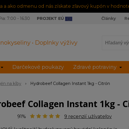
tra a ako odmenu od nás získate zľavový kupón v hodnot
ia: 7:00 - 16:30
PROJEKT EÚ
Články
R
nokyseliny • Doplnky výživy
Darčekové poukazy
Zdravé potraviny
én na kĺby
Hydrobeef Collagen Instant 1kg - Citrón
obeef Collagen Instant 1kg - C
91%
9
recenzií užívateľov