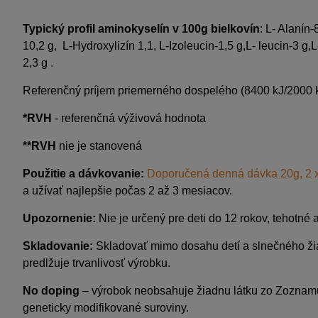
Typický profil aminokyselín v 100g bielkovín
: L- Alanín
10,2 g,
L-Hydroxylizín 1,1,
L-Izoleucin-1,5 g,L- leucin-3 g,L
2,3 g .
Referenčný príjem priemerného dospelého (8400 kJ/2000 k
*RVH
- referenčná výživová hodnota
**RVH
nie je stanovená
Použitie a dávkovanie:
Doporučená denná dávka 20g, 2 x 
a užívať najlepšie počas 2 až 3 mesiacov.
Upozornenie:
Nie je určený pre deti do 12 rokov, tehotn
Skladovanie:
Skladovať mimo dosahu detí a slnečného žiar
predlžuje trvanlivosť výrobku.
No doping
– výrobok neobsahuje žiadnu látku zo Zoznamu
geneticky modifikované suroviny.