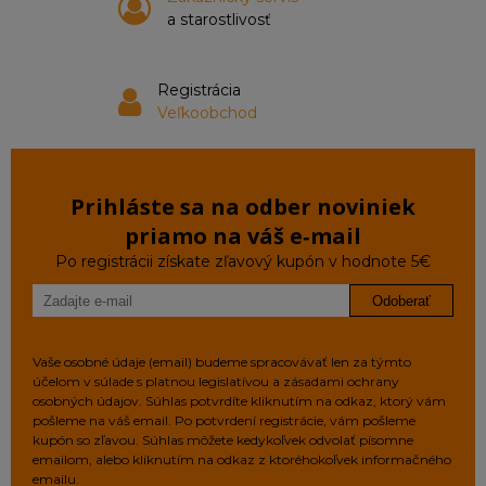
a starostlivosť
Registrácia
Veľkoobchod
Prihláste sa na odber noviniek
priamo na váš e‑mail
Po registrácii získate zľavový kupón v hodnote 5€
Odoberať
Vaše osobné údaje (email) budeme spracovávať len za týmto
účelom v súlade s platnou legislatívou a zásadami ochrany
osobných údajov. Súhlas potvrdíte kliknutím na odkaz, ktorý vám
pošleme na váš email. Po potvrdení registrácie, vám pošleme
kupón so zľavou. Súhlas môžete kedykoľvek odvolať písomne
emailom, alebo kliknutím na odkaz z ktoréhokoľvek informačného
emailu.