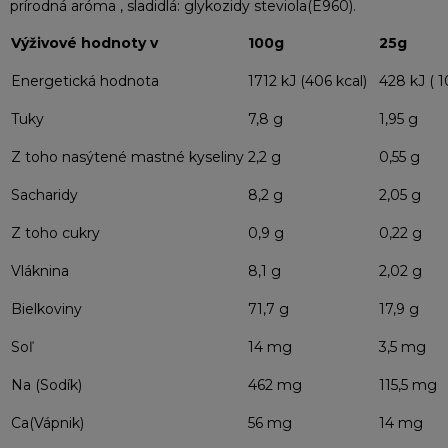
prírodná aróma , sladidlá: glykozidy steviola(E960).
Výživové hodnoty v
100g
25g
Energetická hodnota
1712 kJ (406 kcal)
428 kJ ( 1
Tuky
7,8 g
1,95 g
Z toho nasýtené mastné kyseliny
2,2 g
0,55 g
Sacharidy
8,2 g
2,05 g
Z toho cukry
0,9 g
0,22 g
Vláknina
8,1 g
2,02 g
Bielkoviny
71,7 g
17,9 g
Soľ
14 mg
3,5 mg
Na (Sodík)
462 mg
115,5 mg
Ca(Vápnik)
56 mg
14 mg