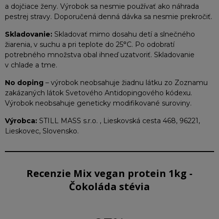
a dojčiace ženy. Výrobok sa nesmie používať ako náhrada
pestrej stravy. Doporučená denná dávka sa nesmie prekročiť.
Skladovanie:
Skladovať mimo dosahu detí a slnečného
žiarenia, v suchu a pri teplote do 25°C. Po odobratí
potrebného množstva obal ihneď uzatvoriť. Skladovanie
v chlade a tme.
No doping
– výrobok neobsahuje žiadnu látku zo Zoznamu
zakázaných látok Svetového Antidopingového kódexu.
Výrobok neobsahuje geneticky modifikované suroviny.
Výrobca:
STILL MASS s.r.o. , Lieskovská cesta 468, 96221,
Lieskovec, Slovensko.
Recenzie Mix vegan protein 1kg -
Čokoláda stévia