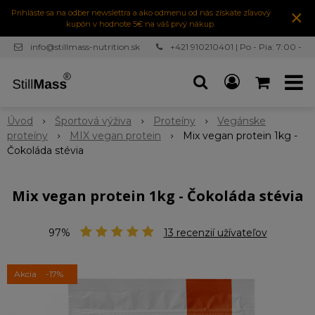
×
Prihláste sa na odber newslettra a ako odmenu od nás získate zľavový
kupón v hodnote 5€ na váš prvý nákup.
info@stillmass-nutrition.sk
+421 910210401 | Po - Pia: 7:00 -
16:30
Úvod
Športová výživa
Proteíny
Vegánske
proteíny
MIX vegan protein
Mix vegan protein 1kg -
Čokoláda stévia
Mix vegan protein 1kg - Čokoláda stévia
97%
13
recenzií užívateľov
Akcia
-17%