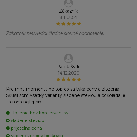
Zákazník
8.11.2021
Zákazník neuviedol žiadne slovné hodnotenie.
Patrik Švrlo
14.12.2020
Pre mna momentalne top co sa tyka ceny a zlozenia.
Skusil som vsetky varianty sladene steviou a cokolada je
za mna najlepsia.
zlozenie bez konzervantov
sladene steviou
prijatelna cena
viacero zdrojov bielkovin