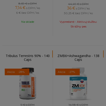
8,69 €
s DPH
44,49 €
s DPH
7,14
€
36
€
s DPH / ks
s DPH / ks
6 €
bez DPH / ks
30,25 €
bez DPH / ks
Na sklade
Vypredané - Aktivuj službu:
Strážny pes
Tribulus Terrestris 90% - 140
ZMB6+Ashwagandha - 138
Caps
Caps
Akcia
-28%
Akcia
-27%
9 €
s DPH
14,98 €
s DPH