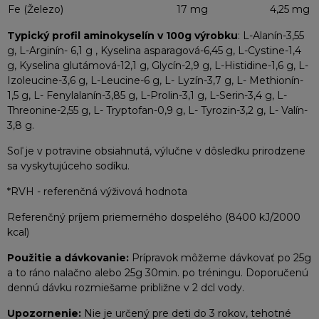
Fe (Železo)
17 mg
4,25 mg
Typický profil aminokyselín v 100g výrobku
: L-Alanín-3,55
g, L-Arginín- 6,1 g , Kyselina asparagová-6,45 g, L-Cystine-1,4
g, Kyselina glutámová-12,1 g, Glycín-2,9 g, L-Histidine-1,6 g, L-
Izoleucine-3,6 g, L-Leucine-6 g, L- Lyzín-3,7 g, L- Methionín-
1,5 g, L- Fenylalanín-3,85 g, L-Prolin-3,1 g, L-Serin-3,4 g, L-
Threonine-2,55 g, L- Tryptofan-0,9 g, L- Tyrozin-3,2 g, L- Valín-
3,8 g.
Soľ je v potravine obsiahnutá, výlučne v dôsledku prirodzene
sa vyskytujúceho sodíku.
*RVH - referenčná výživová hodnota
Referenčný príjem priemerného dospelého (8400 kJ/2000
kcal)
Použitie a dávkovanie:
Prípravok môžeme dávkovať po 25g
a to ráno nalačno alebo 25g 30min. po tréningu. Doporučenú
dennú dávku rozmiešame približne v 2 dcl vody.
Upozornenie:
Nie je určený pre deti do 3 rokov, tehotné