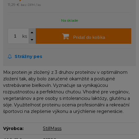
11,29 €
bez DPH / ks
Na sklade
ks
Pridať do košíka
Strážny pes
Mix protein je zložený z 3 druhov proteínov v optimálnom
zložení tak, aby bolo zaručené okamžité a postupné
vstrebávanie bielkovín. Vyznačuje sa vynikajúcou
rozpustnosťou a perfektnou chuťou. Vhodné pre vegánov,
vegetariánov a pre osoby s intoleranciou laktózy, gluténu a
sóje. Využiteľnosť proteinu ocenia profesionálni a rekreační
športovci na zlepšenie výkonu a urýchlenie regenerácie.
Výrobca:
StillMass