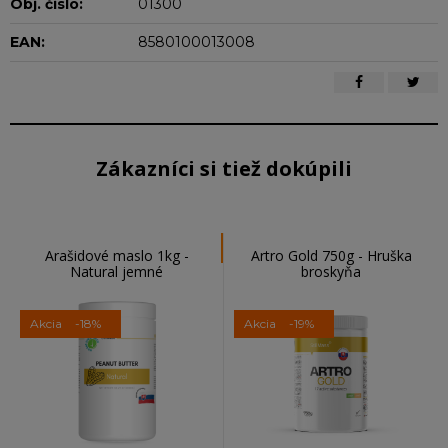
Obj. čislo:
01300
EAN:
8580100013008
Zákazníci si tiež dokúpili
Arašidové maslo 1kg -
Artro Gold 750g - Hruška
Natural jemné
broskyňa
Akcia
-18%
Akcia
-19%