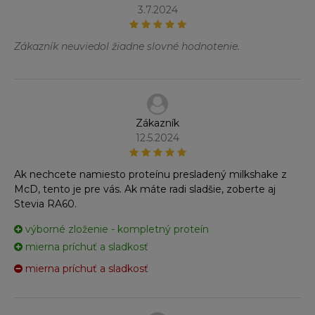
3.7.2024
Zákazník neuviedol žiadne slovné hodnotenie.
Zákazník
12.5.2024
Ak nechcete namiesto proteínu presladený milkshake z
McD, tento je pre vás. Ak máte radi sladšie, zoberte aj
Stevia RA60.
výborné zloženie - kompletný proteín
mierna príchuť a sladkosť
mierna príchuť a sladkosť