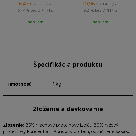
6,47
€
10,96
€
s DPH / ks
s DPH / ks
5,44 €
bez DPH / ks
9,21 €
bez DPH / ks
Na sklade
Na sklade
Špecifikácia produktu
Hmotnosť
1 kg
Zloženie a dávkovanie
Zloženie:
85% hrachový proteinový izolát, 80% ryžový
proteinový koncentrát , Konopný protein, odtučnené kakako,