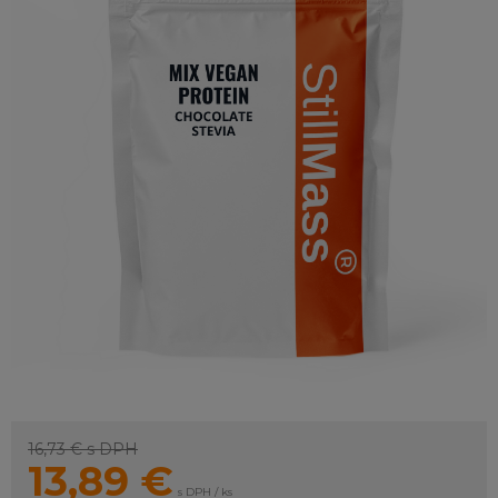
16,73 €
s DPH
13,89
€
s DPH / ks