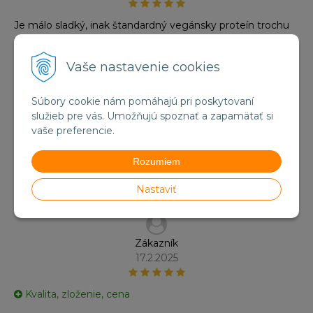
Je málo sladký, inak štandardný vegánsky proteín trochu
ťažšie sa to pije.
Vaše nastavenie cookies
Súbory cookie nám pomáhajú pri poskytovaní
služieb pre vás. Umožňujú spoznať a zapamätať si
Zákazník
vaše preferencie.
7.7.2025
Rozumiem
Pre mňa lepšie ako mliečne
Nastaviť
Zákazník
17.2.2025
Kvalita, zloženie, cena