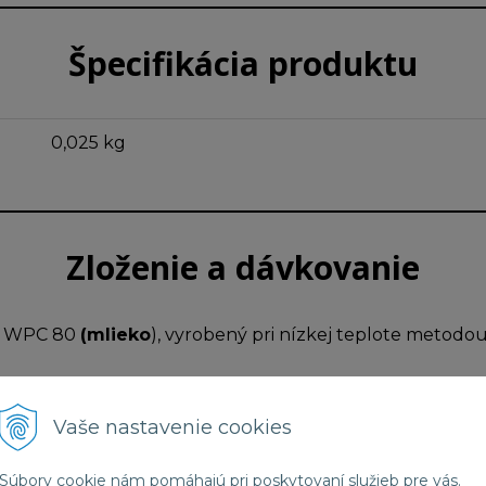
Špecifikácia produktu
0,025 kg
Zloženie a dávkovanie
át WPC 80
(mlieko
), vyrobený pri nízkej teplote metodou 
25g
*RVH %
Vaše nastavenie cookies
410 KJ (97 kcal)
4,85 %
Súbory cookie nám pomáhajú pri poskytovaní služieb pre vás.