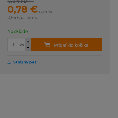
1,08 €
s DPH
0,78
€
s DPH / ks
0,66 €
bez DPH / ks
Na sklade
ks
Pridať do košíka
Strážny pes