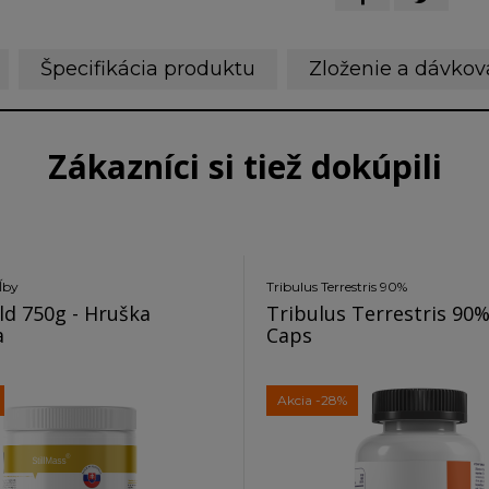
Špecifikácia produktu
Zloženie a dávkov
Zákazníci si tiež dokúpili
ĺby
Tribulus Terrestris 90%
ld 750g - Hruška
Tribulus Terrestris 90%
a
Caps
Akcia
-28%