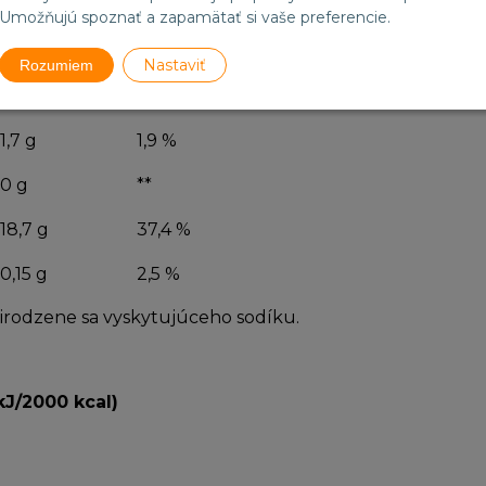
1,6 g
2,3 %
Umožňujú spoznať a zapamätať si vaše preferencie.
0,9 g
4,5 %
Nastaviť
Rozumiem
2 g
0,8 %
1,7 g
1,9 %
0 g
**
18,7 g
37,4 %
0,15 g
2,5 %
rirodzene sa vyskytujúceho sodíku.
kJ/2000 kcal)