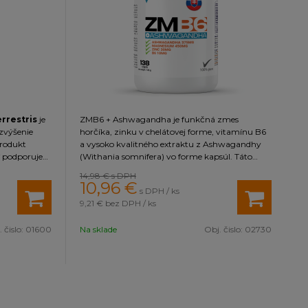
rrestris
je
ZMB6 + Ashwagandha je funkčná zmes
zvýšenie
horčíka, zinku v chelátovej forme, vitamínu B6
produkt
a vysoko kvalitného extraktu z Ashwagandhy
podporuje
(Withania somnifera) vo forme kapsúl. Táto
edie k
zmes má na organizmus vďaka obsiahnutým
14,98 €
s DPH
niu sily,
látkam radu pozitívnych účinkov prispieva k
10,96
€
s DPH / ks
.
Okrem
udržaniu normálnej hladiny testosterónu v krvi.
9,21 €
bez DPH / ks
restris
500 mg extraktu z Ashwagandhy obsahuje 10
rispieva k
% podielu withanolidov (37,5 mg v jednej dávke),
 čislo:
01600
Na sklade
Obj. čislo:
02730
e
ktoré tvoria jej hlavnú zložku.
v období
 rovnováhu
. Jeho
nako muži