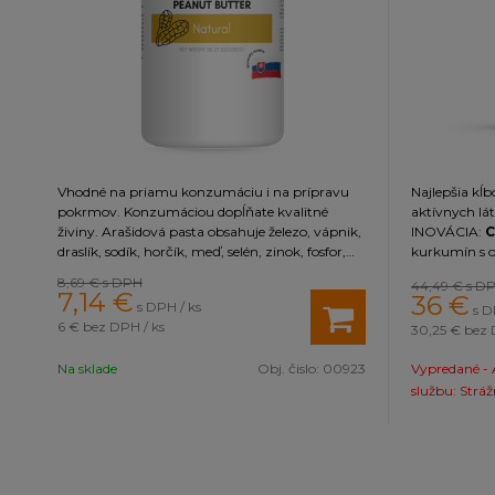
Vhodné na priamu konzumáciu i na prípravu
Najlepšia kĺb
pokrmov. Konzumáciou dopĺňate kvalitné
aktívnych l
živiny. Arašidová pasta obsahuje železo, vápnik,
INOVÁCIA:
C
draslík, sodík, horčík, meď, selén, zinok, fosfor,
kurkumín s 
mangán, omega 3, omega 6 kyseliny, kyselina
ktorý sa vyz
8,69 €
s DPH
44,49 €
s D
listová, kyselina pantoténová, vitamíny B a E.
protizápalov
7,14
€
36
€
s DPH / ks
s D
- zmes trávi
6 €
bez DPH / ks
30,25 €
bez 
vstrebávanie 
kĺbová výži
Na sklade
Obj. čislo:
00923
Vypredané - 
kĺbov a spoji
použité príro
službu: Stráž
jeho kvalita.