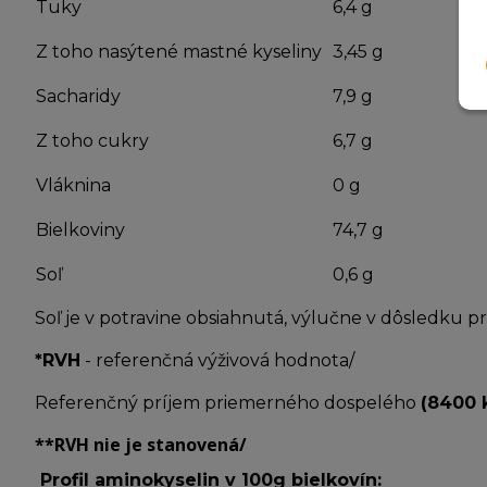
Tuky
6,4 g
Z toho nasýtené mastné kyseliny
3,45 g
Sacharidy
7,9 g
Z toho cukry
6,7 g
Vláknina
0 g
Bielkoviny
74,7 g
Soľ
0,6 g
Soľ je v potravine obsiahnutá, výlučne v dôsledku p
*RVH
- referenčná výživová hodnota/
Referenčný príjem priemerného dospelého
(8400 
**RVH
nie je stanovená/
Profil aminokyselin v 100g bielkovín: