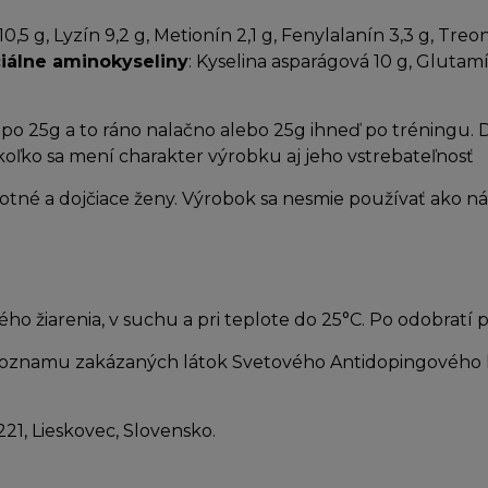
10,5 g, Lyzín 9,2 g, Metionín 2,1 g, Fenylalanín 3,3 g, Treo
iálne aminokyseliny
: Kyselina asparágová 10 g, Glutamín 
o 25g a to ráno nalačno alebo 25g ihneď po tréningu
akoľko sa mení charakter výrobku aj jeho vstrebateľnosť
ehotné a dojčiace ženy. Výrobok sa nesmie používať ako 
o žiarenia, v suchu a pri teplote do 25°C. Po odobratí
Zoznamu zakázaných látok Svetového Antidopingového 
221, Lieskovec, Slovensko.