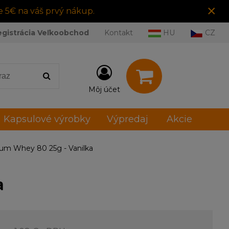
×
e 5€ na váš prvý nákup.
egistrácia Veľkoobchod
Kontakt
HU
CZ
Môj účet
Kapsulové výrobky
Výpredaj
Akcie
um Whey 80 25g - Vanilka
a