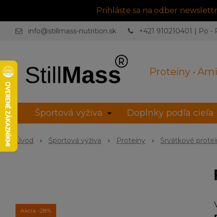
Prihláste sa na odber newslet
info@stillmass-nutrition.sk
+421 910210401 | Po - P
Proteíny • Ami
Športová výživa
Doplnky podľa cieľa
Úvod
Športová výživa
Proteíny
Srvátkové prote
Akcia
-28%