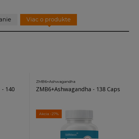
anie
Viac o produkte
ZMB6+Ashwagandha
 - 140
ZMB6+Ashwagandha - 138 Caps
Akcia
-27%