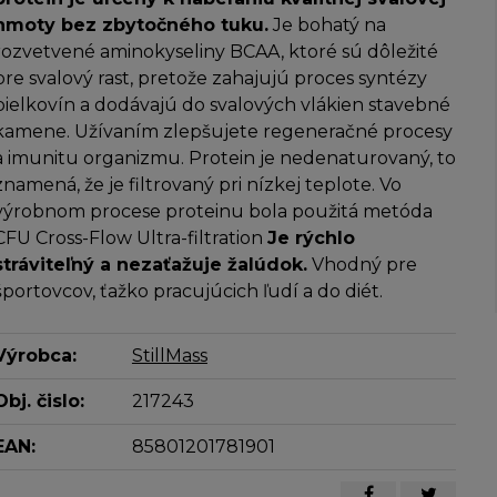
hmoty bez zbytočného tuku.
Je bohatý na
rozvetvené aminokyseliny BCAA, ktoré sú dôležité
pre svalový rast, pretože zahajujú proces syntézy
bielkovín a dodávajú do svalových vlákien stavebné
kamene. Užívaním zlepšujete regeneračné procesy
a imunitu organizmu. Protein je nedenaturovaný, to
znamená, že je filtrovaný pri nízkej teplote. Vo
výrobnom procese proteinu bola použitá metóda
CFU Cross-Flow Ultra-filtration
Je rýchlo
stráviteľný a nezaťažuje žalúdok.
Vhodný pre
športovcov, ťažko pracujúcich ľudí a do diét.
Výrobca:
StillMass
Obj. čislo:
217243
EAN:
85801201781901