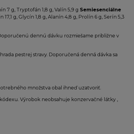
nín 7 g, Tryptofán 1,8 g, Valín 5,9 g
Semiesenciálne
17,1 g, Glycín 1,8 g, Alanín 4,8 g, Prolín 6 g, Serín 5,3
. Doporučenú dennú dávku rozmiešame približne v
náhrada pestrej stravy. Doporučená denná dávka sa
 potrebného množstva obal ihneď uzatvoriť.
kódexu. Výrobok neobsahuje konzervačné látky ,