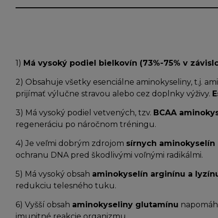
1)
Má vysoký podiel bielkovín (73%-75% v závislo
2) Obsahuje všetky esenciálne aminokyseliny, t.j. a
prijímať výlučne stravou alebo cez doplnky výživy.
E
3) Má vysoký podiel vetvených, tzv.
BCAA aminokysel
regeneráciu po náročnom tréningu.
4) Je veľmi dobrým zdrojom
sírnych aminokyselín 
ochranu DNA pred škodlivými voľnými radikálmi.
5) Má vysoký obsah
aminokyselín arginínu a lyzín
redukciu telesného tuku.
6) Vyšší obsah
aminokyseliny glutamínu
napomáha 
imunitné reakcie organizmu.