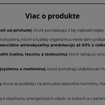
Viac o produkte
sti od príchute)
, ktoré pochádzajú z tej najkvalitnejšej 
minokyseliny, ktoré si ľudský organizmus nevie sám vyráb
senciálne aminokyseliny predstavujú až 60% z celk
ín (valínu, leucínu a izoleucínu)
, ktoré zahajujú pro
(cysteínu a metionínu)
, ktoré pomáhajú stabilizovať h
u
, ktoré sa podieľajú na stimulácii rastového hormónu. 
k dopĺňaniu energetických zásob vo svaloch a v pečen