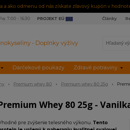
tra a ako odmenu od nás získate zľavový kupón v hodnot
ia: 7:00 - 16:30
PROJEKT EÚ
Články
R
nokyseliny • Doplnky výživy
Darčekové poukazy
Zdravé potraviny
íny
Premium whey 80
Premium whey 80 25g
Premi
Premium Whey 80 25g - Vanilk
Vhodné pre zvýšenie telesného výkonu.
Tento
protein je určený k naberaniu kvalitnej svalovej