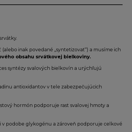
srvátky.
ať (alebo inak povedané „syntetizovať“) a musíme ich
ového obsahu srvátkovej bielkoviny.
ces syntézy svalových bielkovín a urýchľujú
ladinu antioxidantov v tele zabezpečujúcich
Rastový hormón podporuje rast svalovej hmoty a
i v podobe glykogénu a zároveň podporuje celkové