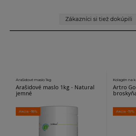
Zákazníci si tiež dokúpili
Arašidové maslo 1kg
Kolagén na k
Arašidové maslo 1kg - Natural
Artro Go
jemné
broskyň
Akcia
-18%
Akcia
-19%