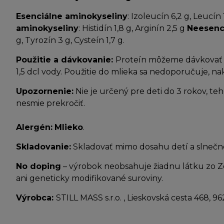
Esenciálne aminokyseliny
: Izoleucín 6,2 g, Leucín 
aminokyseliny
: Histidín 1,8 g, Arginín 2,5 g
Neesenc
g, Tyrozín 3 g, Cysteín 1,7 g.
Použitie a dávkovanie:
Proteín môžeme dávkovať p
1,5 dcl vody. Použitie do mlieka sa nedoporučuje, n
Upozornenie:
Nie je určený pre deti do 3 rokov, t
nesmie prekročiť.
Alergén:
Mlieko
.
Skladovanie:
Skladovať mimo dosahu detí a slnečnéh
No doping
– výrobok neobsahuje žiadnu látku zo 
ani geneticky modifikované suroviny.
Výrobca:
STILL MASS s.r.o. , Lieskovská cesta 468, 96