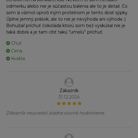
odmerku alebo nie je súčasťou balenia ale to je detail. Čo
som si všimol oproti iným proteínom je tento dosť sýpky.
Úplne jemný prášok, ale to nie je nevýhoda ani výhoda :)
Bohužiaľ príchuť čokoláda ktorú som tiež vyskúšal nie je
taká dobrá a je tam cítiť takú “umelú” príchuť.
Chuť
Cena
Kvalita
Zákazník
31.12.2024
Zákazník neuviedol žiadne slovné hodnotenie.