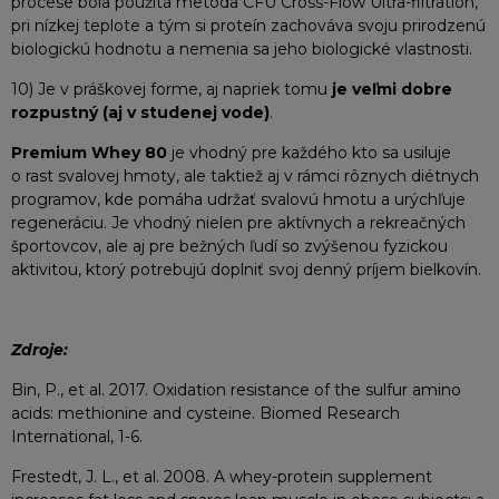
procese bola použitá metóda CFU Cross-Flow Ultra-filtration,
pri nízkej teplote a tým si proteín zachováva svoju prirodzenú
biologickú hodnotu a nemenia sa jeho biologické vlastnosti.
10) Je v práškovej forme, aj napriek tomu
je veľmi dobre
rozpustný (aj v studenej vode)
.
Premium Whey 80
je vhodný pre každého kto sa usiluje
o rast svalovej hmoty, ale taktiež aj v rámci rôznych diétnych
programov, kde pomáha udržať svalovú hmotu a urýchľuje
regeneráciu. Je vhodný nielen pre aktívnych a rekreačných
športovcov, ale aj pre bežných ľudí so zvýšenou fyzickou
aktivitou, ktorý potrebujú doplniť svoj denný príjem bielkovín.
Zdroje:
Bin, P., et al. 2017. Oxidation resistance of the sulfur amino
acids: methionine and cysteine. Biomed Research
International, 1-6.
Frestedt, J. L., et al. 2008. A whey-protein supplement