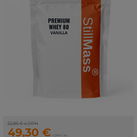
52,85 €
s DPH
49,30
€
s DPH / ks