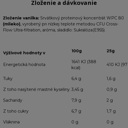
Zloženie a dávkovanie
Zloženie vanilka:
Srvátkový proteinový koncentrát WPC 80
(mlieko)
, vyrobený pri nízkej teplote metodou CFU Cross-
Flow Ultra-filtration, aróma, sladidlo: Sukralóza(E955).
100g
25g
Výživové hodnoty v
1641 KJ (388
Energetická hodnota
410 KJ (97 
kcal)
Tuky
6,4 g
1,6 g
Z toho nasýtené mastné kyseliny
3,45 g
0,9 g
Sacharidy
7,9 g
2 g
Z toho cukry
6,7 g
1,7 g
Vláknina
0 g
0 g