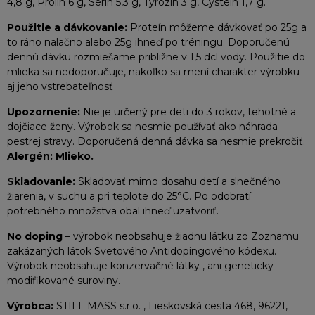
4,8 g, Prolín 6 g, Serín 5,3 g, Tyrozín 3 g, Cysteín 1,7 g.
Použitie a dávkovanie:
Proteín môžeme dávkovať po 25g a
to ráno nalačno alebo 25g ihneď po tréningu. Doporučenú
dennú dávku rozmiešame približne v 1,5 dcl vody. Použitie do
mlieka sa nedoporučuje, nakoľko sa mení charakter výrobku
aj jeho vstrebateľnosť
Upozornenie:
Nie je určený pre deti do 3 rokov, tehotné a
dojčiace ženy. Výrobok sa nesmie používať ako náhrada
pestrej stravy. Doporučená denná dávka sa nesmie prekročiť.
Alergén:
Mlieko.
Skladovanie:
Skladovať mimo dosahu detí a slnečného
žiarenia, v suchu a pri teplote do 25°C. Po odobratí
potrebného množstva obal ihneď uzatvoriť.
No doping
– výrobok neobsahuje žiadnu látku zo Zoznamu
zakázaných látok Svetového Antidopingového kódexu.
Výrobok neobsahuje konzervačné látky , ani geneticky
modifikované suroviny.
Výrobca:
STILL MASS s.r.o. , Lieskovská cesta 468, 96221,