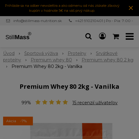
×
Prihláste sa na odber newslettra a ako odmenu od nás získate zľavový
kupón v hodnote 5€ na váš prvý nákup.
info@stillmass-nutrition.sk
+421 910210401 | Po - Pia: 7:00 -
16:30
Úvod
Športová výživa
Proteíny
Srvátkové
proteíny
Premium whey 80
Premium whey 80 2 kg
Premium Whey 80 2kg - Vanilka
Premium Whey 80 2kg - Vanilka
99%
15
recenzií užívateľov
Akcia
-7%