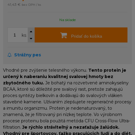
41,43 €
bez DPH / ks
Na sklade
ks
Pridať do košíka
Strážny pes
Vhodné pre zvýšenie telesného výkonu.
Tento protein je
určený k naberaniu kvalitnej svalovej hmoty bez
zbytočného tuku.
Je bohatý na rozvetvené aminokyseliny
BCAA, ktoré sú dôležité pre svalový rast, pretože zahajujú
proces syntézy bielkovín a dodávajú do svalových vlákien
stavebné kamene. Užívaním zlepšujete regeneračné procesy
a imunitu organizmu. Protein je nedenaturovaný, to
znamená, že je filtrovaný pri nízkej teplote. Vo výrobnom
procese proteinu bola použitá metóda CFU Cross-Flow Ultra-
filtration.
Je rýchlo stráviteľný a nezaťažuje žalúdok.
Vhodný pre športovcov, ťažko pracujúcich ľudí a do diét.