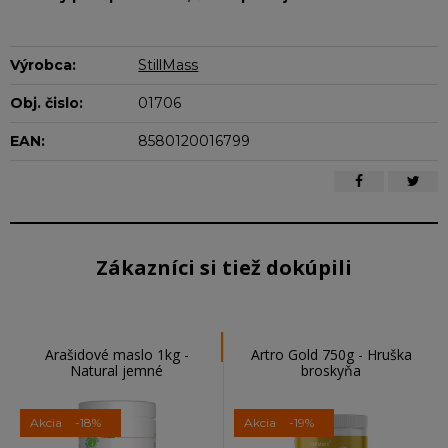
Výrobca:
StillMass
Obj. čislo:
01706
EAN:
8580120016799
Zákazníci si tiež dokúpili
Arašidové maslo 1kg -
Artro Gold 750g - Hruška
Natural jemné
broskyňa
Akcia
-18%
Akcia
-19%