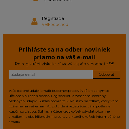
Registrácia
Veľkoobchod
Prihláste sa na odber noviniek
priamo na váš e‑mail
Po registrácii získate zľavový kupón v hodnote 5€
Odoberať
Vaše osobné údaje (email) budeme spracovávať len za týmto
účelom v súlade s platnou legislatívou a zásadami ochrany
osobných údajov. Súhlas potvrdíte kliknutím na odkaz, ktorý vám
pošleme na váš email. Po potvrdení registrácie, vám pošleme
kupón so zľavou. Súhlas môžete kedykoľvek odvolať písomne
emailom, alebo kliknutím na odkaz z ktoréhokoľvek informačného
emailu.