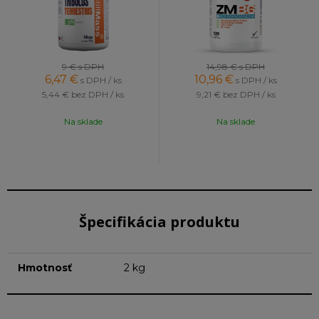
9 €
s DPH
14,98 €
s DPH
6,47
€
10,96
€
s DPH / ks
s DPH / ks
5,44 €
bez DPH / ks
9,21 €
bez DPH / ks
Na sklade
Na sklade
Špecifikácia produktu
Hmotnosť
2 kg