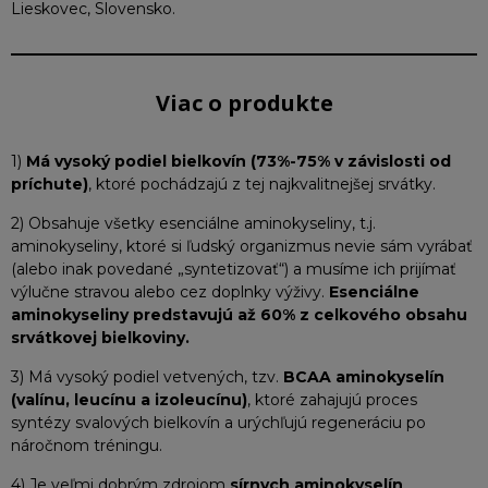
Lieskovec, Slovensko.
Viac o produkte
1)
Má vysoký podiel bielkovín (73%-75% v závislosti od
príchute)
, ktoré pochádzajú z tej najkvalitnejšej srvátky.
2) Obsahuje všetky esenciálne aminokyseliny, t.j.
aminokyseliny, ktoré si ľudský organizmus nevie sám vyrábať
(alebo inak povedané „syntetizovať“) a musíme ich prijímať
výlučne stravou alebo cez doplnky výživy.
Esenciálne
aminokyseliny predstavujú až 60% z celkového obsahu
srvátkovej bielkoviny.
3) Má vysoký podiel vetvených, tzv.
BCAA aminokyselín
(valínu, leucínu a izoleucínu)
, ktoré zahajujú proces
syntézy svalových bielkovín a urýchľujú regeneráciu po
náročnom tréningu.
4) Je veľmi dobrým zdrojom
sírnych aminokyselín