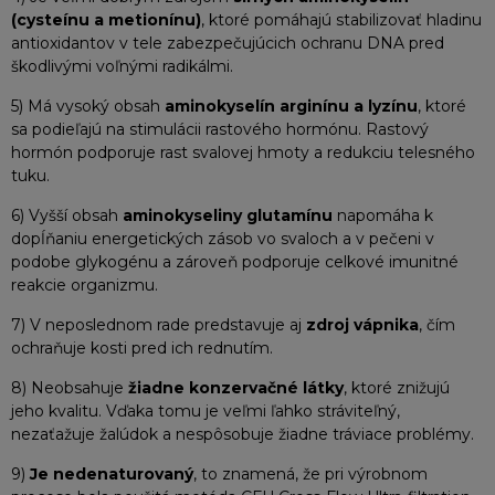
(cysteínu a metionínu)
, ktoré pomáhajú stabilizovať hladinu
antioxidantov v tele zabezpečujúcich ochranu DNA pred
škodlivými voľnými radikálmi.
5) Má vysoký obsah
aminokyselín arginínu a lyzínu
, ktoré
sa podieľajú na stimulácii rastového hormónu. Rastový
hormón podporuje rast svalovej hmoty a redukciu telesného
tuku.
6) Vyšší obsah
aminokyseliny glutamínu
napomáha k
dopĺňaniu energetických zásob vo svaloch a v pečeni v
podobe glykogénu a zároveň podporuje celkové imunitné
reakcie organizmu.
7) V neposlednom rade predstavuje aj
zdroj vápnika
, čím
ochraňuje kosti pred ich rednutím.
8) Neobsahuje
žiadne konzervačné látky
, ktoré znižujú
jeho kvalitu. Vďaka tomu je veľmi ľahko stráviteľný,
nezaťažuje žalúdok a nespôsobuje žiadne tráviace problémy.
9)
Je nedenaturovaný
, to znamená, že pri výrobnom