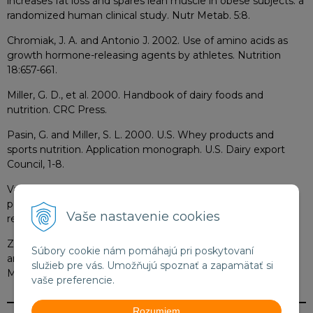
increases fat loss and spares lean muscle in obese subjects: a
randomized human clinical study. Nutr Metab. 5:8.
Chromiak, J. A. and Antonio J. 2002. Use of amino acids as
growth hormone-releasing agents by athletes. Nutrition
18:657-661.
Miller, G. D., et al. 2000. Handbook of dairy foods and
nutrition. CRC Press.
Pasin, G. and Miller, S. L. 2000. U.S. Whey products and
sports nutrition. Application monograph. U.S. Dairy export
Council, 1-8.
Van Hall, G., et al. 2000. The effect of free glutamine and
peptide ingestion on the rate of muscle glycogen
Vaše nastavenie cookies
resynthesis in man. In J Sports Med. 21(1):25-30.
Zaman, Ch. and Lin, K. 2007. A review of the importance of
Súbory cookie nám pomáhajú pri poskytovaní
amino acids in sports performance. Immune System
služieb pre vás. Umožňujú spoznať a zapamätať si
Management, 1-63.
vaše preferencie.
Rozumiem