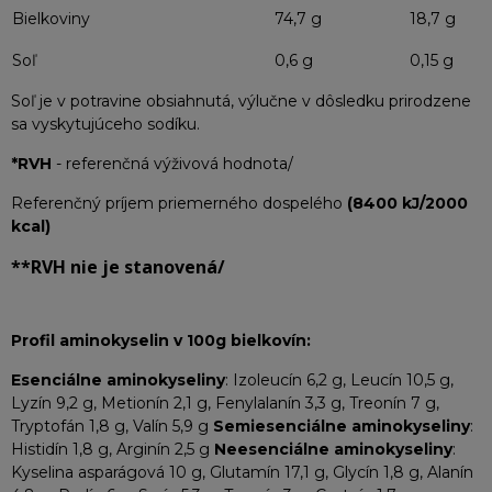
Bielkoviny
74,7 g
18,7 g
Soľ
0,6 g
0,15 g
Soľ je v potravine obsiahnutá, výlučne v dôsledku prirodzene
sa vyskytujúceho sodíku.
*RVH
- referenčná výživová hodnota/
Referenčný príjem priemerného dospelého
(8400 kJ/2000
kcal)
**RVH
nie je stanovená/
Profil aminokyselin v 100g bielkovín:
Esenciálne aminokyseliny
: Izoleucín 6,2 g, Leucín 10,5 g,
Lyzín 9,2 g, Metionín 2,1 g, Fenylalanín 3,3 g, Treonín 7 g,
Tryptofán 1,8 g, Valín 5,9 g
Semiesenciálne aminokyseliny
:
Histidín 1,8 g, Arginín 2,5 g
Neesenciálne aminokyseliny
:
Kyselina asparágová 10 g, Glutamín 17,1 g, Glycín 1,8 g, Alanín