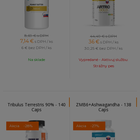
8,69 €
s DPH
44,49 €
s DPH
7,14
€
36
€
s DPH / ks
s DPH / ks
6 €
bez DPH / ks
30,25 €
bez DPH / ks
Na sklade
Vypredané - Aktivuj službu:
Strážny pes
Tribulus Terrestris 90% - 140
ZMB6+Ashwagandha - 138
Caps
Caps
Akcia
-28%
Akcia
-27%