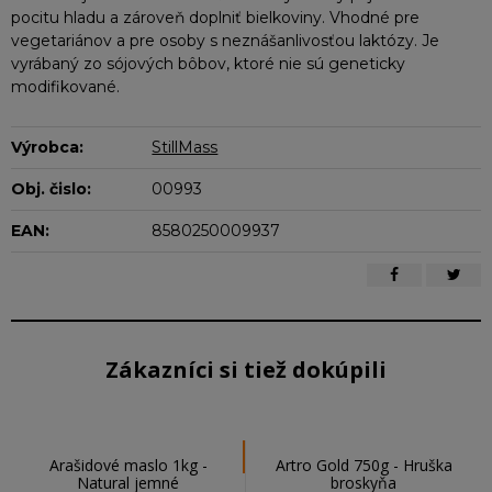
pocitu hladu a zároveň doplniť bielkoviny. Vhodné pre
vegetariánov a pre osoby s neznášanlivosťou laktózy. Je
vyrábaný zo sójových bôbov, ktoré nie sú geneticky
modifikované.
Výrobca:
StillMass
Obj. čislo:
00993
EAN:
8580250009937
Zákazníci si tiež dokúpili
Arašidové maslo 1kg -
Artro Gold 750g - Hruška
Natural jemné
broskyňa