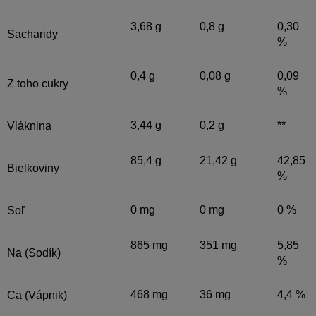
3,68 g
0,8 g
0,30
Sacharidy
%
0,4 g
0,08 g
0,09
Z toho cukry
%
3,44 g
0,2 g
**
Vláknina
85,4 g
21,42 g
42,85
Bielkoviny
%
0 mg
0 mg
0 %
Soľ
865 mg
351 mg
5,85
Na (Sodík)
%
468 mg
36 mg
4,4 %
Ca (Vápnik)