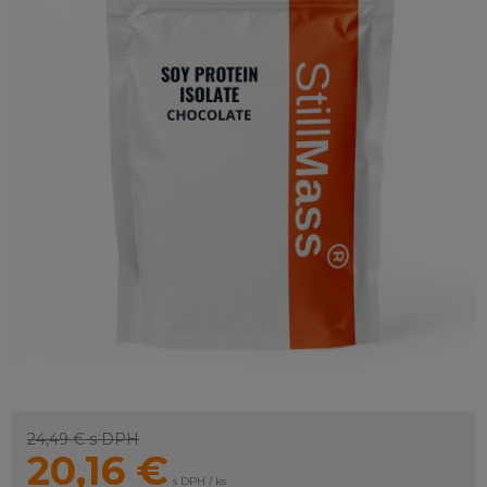
24,49 €
s DPH
20,16
€
s DPH / ks