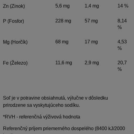
5,6 mg
1,4 mg
14 %
Zn (Zinok)
228 mg
57 mg
8,14
P (Fosfor)
%
68 mg
17 mg
4,53
Mg (Horčík)
%
11,6 mg
2,9 mg
20,7
Fe (Železo)
%
Soľ je v potravine obsiahnutá, výlučne v dôsledku
prirodzene sa vyskytujúceho sodíku.
*RVH - referenčná výživová hodnota
Referenčný príjem priemerného dospelého (8400 kJ/2000