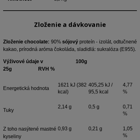
Zloženie a dávkovanie
Zloženie chocolate
:
90%
sójový
proteín - izolát, odtučnené
kakao, prírodná aróma čokoláda, sladidlá: sukralóza (E955).
Výživové údaje v 100g
25g RVH %
1621 kJ (382
405,25 kJ /
4,77
Energetická hodnota
kcal)
95,5 kcal
%
2,14 g
0,5 g
0,71
Tuky
%
0,93 g
0,21 g
1,05
Z toho nasýtené mastné
%
kyseliny