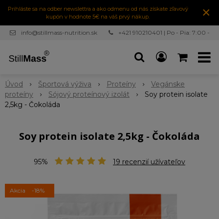
×
Prihláste sa na odber newslettra a ako odmenu od nás získate zľavový
kupón v hodnote 5€ na váš prvý nákup.
info@stillmass-nutrition.sk
+421 910210401 | Po - Pia: 7:00 -
16:30
Úvod
Športová výživa
Proteíny
Vegánske
proteíny
Sójový proteínový izolát
Soy protein isolate
2,5kg - Čokoláda
Soy protein isolate 2,5kg - Čokoláda
95%
19
recenzií užívateľov
Akcia
-18%