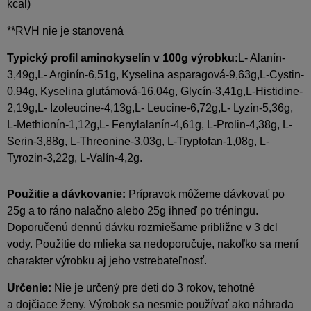
kcal)
**RVH nie je stanovená
Typický profil aminokyselín v 100g výrobku:
L- Alanín-
3,49g,L- Arginín-6,51g, Kyselina asparagová-9,63g,L-Cystin-
0,94g, Kyselina glutámová-16,04g, Glycín-3,41g,L-Histidine-
2,19g,L- Izoleucine-4,13g,L- Leucine-6,72g,L- Lyzín-5,36g,
L-Methionín-1,12g,L- Fenylalanín-4,61g, L-Prolin-4,38g, L-
Serin-3,88g, L-Threonine-3,03g, L-Tryptofan-1,08g, L-
Tyrozin-3,22g, L-Valín-4,2g.
Použitie a dávkovanie:
Prípravok môžeme dávkovať po
25g a to ráno nalačno alebo 25g ihneď po tréningu.
Doporučenú dennú dávku rozmiešame približne v 3 dcl
vody. Použitie do mlieka sa nedoporučuje, nakoľko sa mení
charakter výrobku aj jeho vstrebateľnosť.
Určenie
:
Nie je určený pre deti do 3 rokov, tehotné
a dojčiace ženy. Výrobok sa nesmie používať ako náhrada