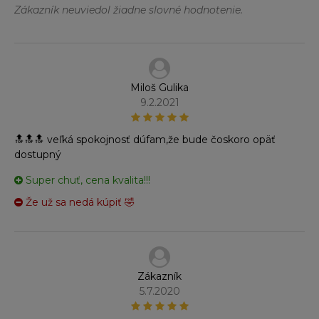
Zákazník neuviedol žiadne slovné hodnotenie.
Miloš Gulika
9.2.2021
🔝🔝🔝 veľká spokojnosť dúfam,že bude čoskoro opäť
dostupný
Super chuť, cena kvalita!!!
Že už sa nedá kúpiť 🤣
Zákazník
5.7.2020