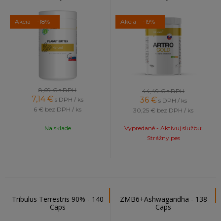
Akcia
-18%
Akcia
-19%
8,69 €
s DPH
44,49 €
s DPH
7,14
€
36
€
s DPH / ks
s DPH / ks
6 €
bez DPH / ks
30,25 €
bez DPH / ks
Na sklade
Vypredané - Aktivuj službu:
Strážny pes
Tribulus Terrestris 90% - 140
ZMB6+Ashwagandha - 138
Caps
Caps