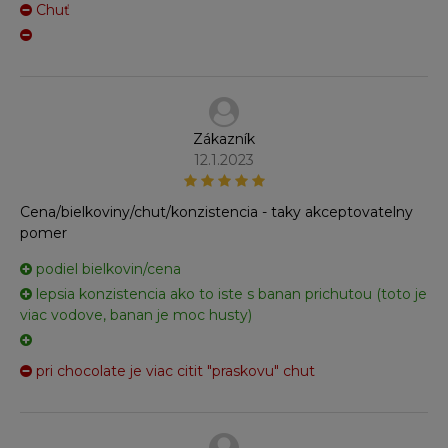
Chuť
Zákazník
12.1.2023
Cena/bielkoviny/chut/konzistencia - taky akceptovatelny
pomer
podiel bielkovin/cena
lepsia konzistencia ako to iste s banan prichutou (toto je
viac vodove, banan je moc husty)
pri chocolate je viac citit "praskovu" chut