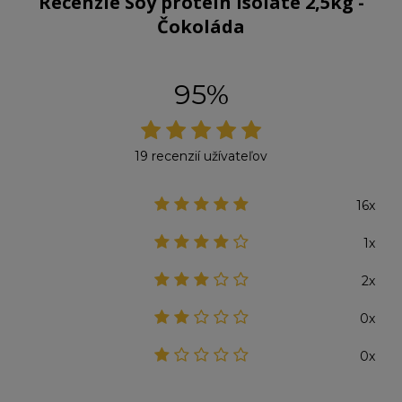
Recenzie Soy protein isolate 2,5kg -
Čokoláda
95%
19 recenzií užívateľov
16x
1x
2x
0x
0x