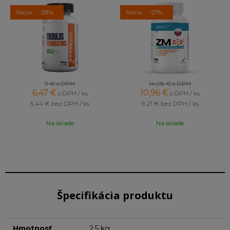
Akcia
-28%
Akcia
-27%
9 €
s DPH
14,98 €
s DPH
6,47
€
10,96
€
s DPH / ks
s DPH / ks
5,44 €
bez DPH / ks
9,21 €
bez DPH / ks
Na sklade
Na sklade
Špecifikácia produktu
Hmotnosť
2,5 kg