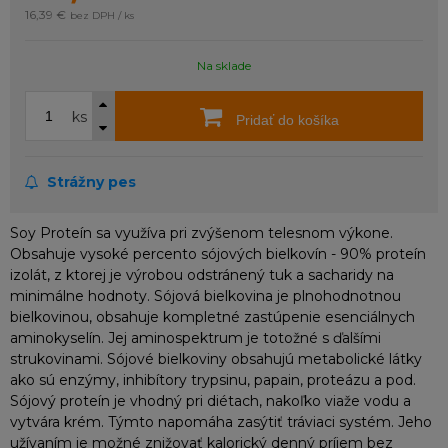
16,39 €
bez DPH / ks
Na sklade
ks
Pridať do košíka
Strážny pes
Soy Proteín sa využíva pri zvýšenom telesnom výkone.
Obsahuje vysoké percento sójových bielkovín - 90% proteín
izolát, z ktorej je výrobou odstránený tuk a sacharidy na
minimálne hodnoty. Sójová bielkovina je plnohodnotnou
bielkovinou, obsahuje kompletné zastúpenie esenciálnych
aminokyselín. Jej aminospektrum je totožné s ďalšími
strukovinami. Sójové bielkoviny obsahujú metabolické látky
ako sú enzýmy, inhibítory trypsinu, papain, proteázu a pod.
Sójový proteín je vhodný pri diétach, nakoľko viaže vodu a
vytvára krém. Týmto napomáha zasýtiť tráviaci systém. Jeho
užívaním je možné znižovať kalorický denný príjem bez