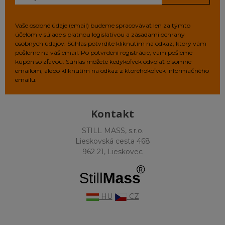
Vaše osobné údaje (email) budeme spracovávať len za týmto
účelom v súlade s platnou legislatívou a zásadami ochrany
osobných údajov. Súhlas potvrdíte kliknutím na odkaz, ktorý vám
pošleme na váš email. Po potvrdení registrácie, vám pošleme
kupón so zľavou. Súhlas môžete kedykoľvek odvolať písomne
emailom, alebo kliknutím na odkaz z ktoréhokoľvek informačného
emailu.
Kontakt
STILL MASS, s.r.o.
Lieskovská cesta 468
962 21, Lieskovec
HU
CZ