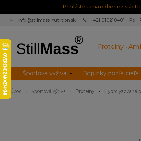
Prihláste sa na odber newslet
info@stillmass-nutrition.sk
+421 910210401 | Po - P
Proteíny • Ami
Športová výživa
Doplnky podľa cieľa
Úvod
Športová výživa
Proteíny
Hydrolyzované p