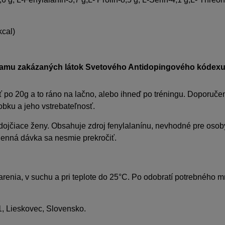
kcal)
amu zakázaných látok Svetového Antidopingového kódexu.
o 20g a to ráno na lačno, alebo ihneď po tréningu. Doporučen
bku a jeho vstrebateľnosť.
a dojčiace ženy. Obsahuje zdroj fenylalanínu, nevhodné pre osob
denná dávka sa nesmie prekročiť.
enia, v suchu a pri teplote do 25°C. Po odobratí potrebného m
1, Lieskovec, Slovensko.