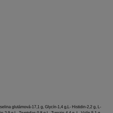
selina glutámová-17,1 g, Glycín-1,4 g,L- Histidin-2,2 g, L-
n-2,9 g,L- Tryptofan-0,8 g,L- Tyrozin-4,4 g, L- Valín-5,1 g