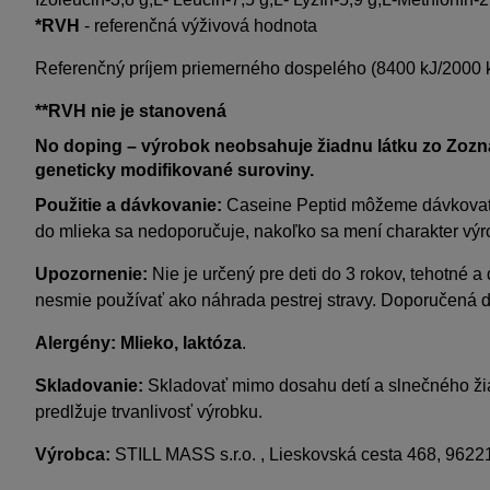
*RVH
- referenčná výživová hodnota
Referenčný príjem priemerného dospelého (8400 kJ/2000 
**RVH
nie je stanovená
No doping
– výrobok neobsahuje žiadnu látku zo Zozn
geneticky modifikované suroviny.
Použitie a dávkovanie:
Caseine Peptid môžeme dávkovať p
do mlieka sa nedoporučuje, nakoľko sa mení charakter výro
Upozornenie:
Nie je určený pre deti do 3 rokov, tehotné 
nesmie používať ako náhrada pestrej stravy. Doporučená 
Alergény: M
lieko,
laktóza
.
Skladovanie:
Skladovať mimo dosahu detí a slnečného žiar
predlžuje trvanlivosť výrobku.
Výrobca:
STILL MASS s.r.o. , Lieskovská cesta 468, 9622