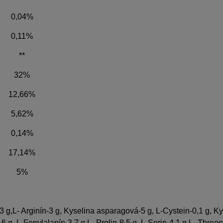
0,04%
0,11%
**
32%
12,66%
5,62%
0,14%
17,14%
5%
,3 g,L- Arginín-3 g, Kyselina asparagová-5 g, L-Cystein-0,1 g, Ky
6 g, L-Fenylalanín-3,7 g,L- Prolin-8,5 g, L-Serin-4,1 g,L- Threoni