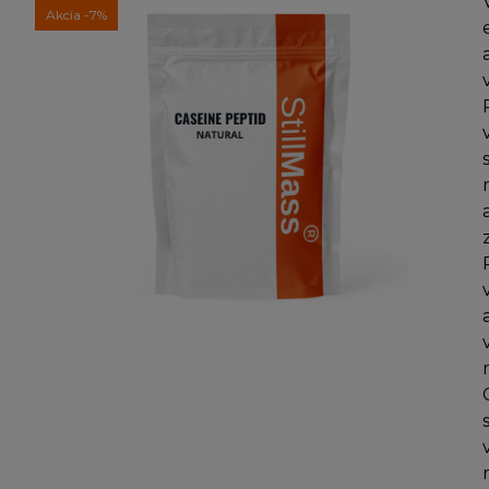
Akcia
-7%