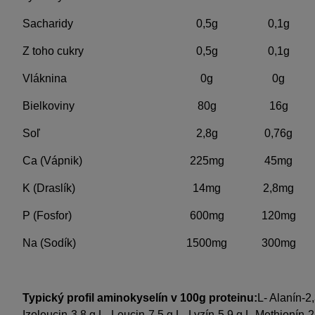
Sacharidy
0,5g
0,1g
Z toho cukry
0,5g
0,1g
Vláknina
0g
0g
Bielkoviny
80g
16g
Soľ
2,8g
0,76g
Ca (Vápnik)
225mg
45mg
K (Draslík)
14mg
2,8mg
P (Fosfor)
600mg
120mg
Na (Sodík)
1500mg
300mg
Typický profil aminokyselín v 100g proteinu:
L- Alanín-2
Izoleucin-3,8 g,L- Leucin-7,5 g,L- Lyzín-5,9 g,L-Methionín-2,