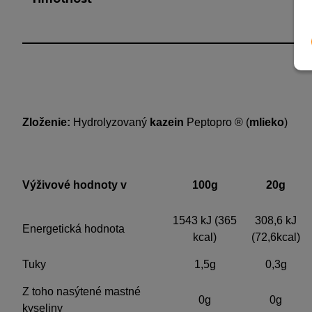
Zloženie:
Hydrolyzovaný
kazein
Peptopro ®
(
mlieko
)
Výživové hodnoty v
100g
20g
1543 kJ (365
308,6 kJ
Energetická hodnota
kcal)
(72,6kcal)
Tuky
1,5g
0,3g
Z toho nasýtené mastné
0g
0g
kyseliny