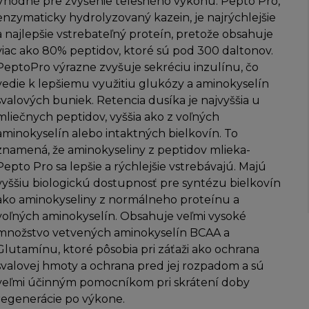
Vhodné pre zvýšenie telesného výkonu. Pepto Pro,
enzymaticky hydrolyzovaný kazein, je najrýchlejšie
a najlepšie vstrebateľný proteín, pretože obsahuje
viac ako 80% peptidov, ktoré sú pod 300 daltonov.
PeptoPro výrazne zvyšuje sekréciu inzulínu, čo
vedie k lepšiemu využitiu glukózy a aminokyselín
svalových buniek. Retencia dusíka je najvyššia u
mliečnych peptidov, vyššia ako z voľných
aminokyselín alebo intaktných bielkovín. To
znamená, že aminokyseliny z peptidov mlieka-
Pepto Pro sa lepšie a rýchlejšie vstrebávajú. Majú
vyššiu biologickú dostupnosť pre syntézu bielkovín
ako aminokyseliny z normálneho proteínu a
voľných aminokyselín. Obsahuje veľmi vysoké
množstvo vetvených aminokyselín BCAA a
Glutamínu, ktoré pôsobia pri záťaži ako ochrana
svalovej hmoty a ochrana pred jej rozpadom a sú
veľmi účinným pomocníkom pri skrátení doby
regenerácie po výkone.