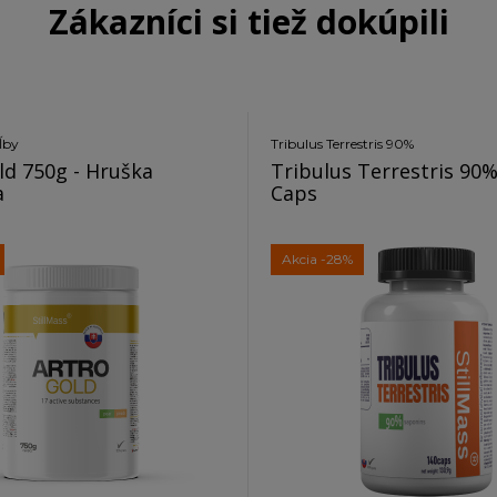
Zákazníci si tiež dokúpili
ĺby
Tribulus Terrestris 90%
ld 750g - Hruška
Tribulus Terrestris 90%
a
Caps
Akcia
-28%