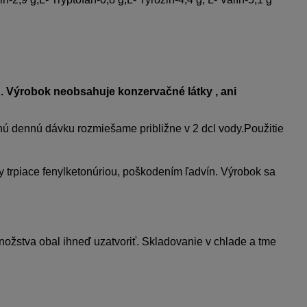
 Výrobok neobsahuje konzervačné látky , ani
ú dennú dávku rozmiešame približne v 2 dcl vody.Použitie
y trpiace fenylketonúriou, poškodením ľadvín. Výrobok sa
nožstva obal ihneď uzatvoriť. Skladovanie v chlade a tme