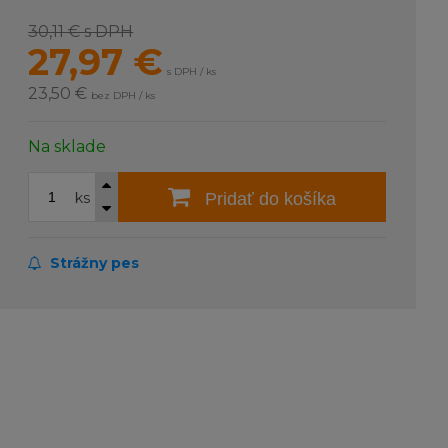
30,11 €
s DPH
27,97
€
s DPH / ks
23,50 €
bez DPH / ks
Na sklade
ks
Pridať do košíka
Strážny pes