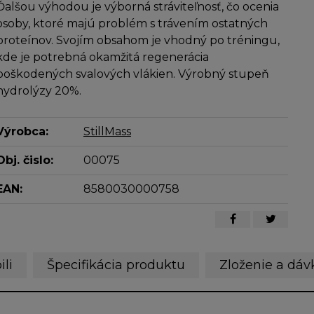
Ďalšou výhodou je výborná stráviteľnosť, čo ocenia
osoby, ktoré majú problém s trávením ostatných
proteínov. Svojím obsahom je vhodný po tréningu,
kde je potrebná okamžitá regenerácia
poškodených svalových vlákien. Výrobný stupeň
hydrolýzy 20%.
Výrobca:
StillMass
Obj. čislo:
00075
EAN:
8580030000758
ili
Špecifikácia produktu
Zloženie a dáv