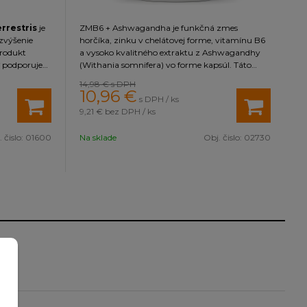
rrestris
je
ZMB6 + Ashwagandha je funkčná zmes
zvýšenie
horčíka, zinku v chelátovej forme, vitamínu B6
produkt
a vysoko kvalitného extraktu z Ashwagandhy
podporuje
(Withania somnifera) vo forme kapsúl. Táto
edie k
zmes má na organizmus vďaka obsiahnutým
14,98 €
s DPH
niu sily,
látkam radu pozitívnych účinkov prispieva k
10,96
€
s DPH / ks
.
Okrem
udržaniu normálnej hladiny testosterónu v krvi.
9,21 €
bez DPH / ks
restris
500 mg extraktu z Ashwagandhy obsahuje 10
rispieva k
% podielu withanolidov (37,5 mg v jednej dávke),
 čislo:
01600
Na sklade
Obj. čislo:
02730
e
ktoré tvoria jej hlavnú zložku.
v období
 rovnováhu
. Jeho
nako muži