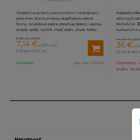
Vhodné na priamu konzumáciu i na prípravu
Najlepšia kĺb
pokrmov. Konzumáciou dopĺňate kvalitné
aktívnych l
živiny. Arašidová pasta obsahuje železo, vápnik,
INOVÁCIA:
C
draslík, sodík, horčík, meď, selén, zinok, fosfor,
kurkumín s 
mangán, omega 3, omega 6 kyseliny, kyselina
ktorý sa vyz
8,69 €
s DPH
44,49 €
s D
listová, kyselina pantoténová, vitamíny B a E.
protizápalov
7,14
€
36
€
s DPH / ks
s D
- zmes trávi
6 €
bez DPH / ks
30,25 €
bez 
vstrebávanie 
kĺbová výži
Na sklade
Obj. čislo:
00923
Vypredané - 
kĺbov a spoji
použité príro
službu: Stráž
jeho kvalita.
Hmotnosť