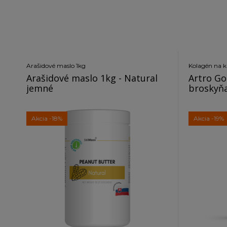
Arašidové maslo 1kg
Kolagén na k
Arašidové maslo 1kg - Natural
Artro Go
jemné
broskyň
Akcia
-18%
Akcia
-19%