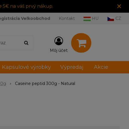
×
e 5€ na váš prvý nákup.
egistrácia Veľkoobchod
Kontakt
HU
CZ
Môj účet
Kapsulové výrobky
Výpredaj
Akcie
00g
Caseine peptid 300g - Natural