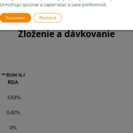
Umožňujú spoznať a zapamätať si vaše preferencie.
Nastaviť
Rozumiem
Zloženie a dávkovanie
** RVH % /
RDA
3,63%
0,42%
0%