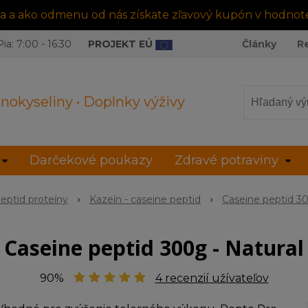
tra a ako odmenu od nás získate zľavový kupón v hodnot
ia: 7:00 - 16:30
PROJEKT EÚ
Články
R
nokyseliny • Doplnky výživy
Darčekové poukazy
Zdravé potraviny
eptid proteíny
Kazeín - caseine peptid
Caseine peptid 3
Caseine peptid 300g - Natural
90%
4
recenzií užívateľov