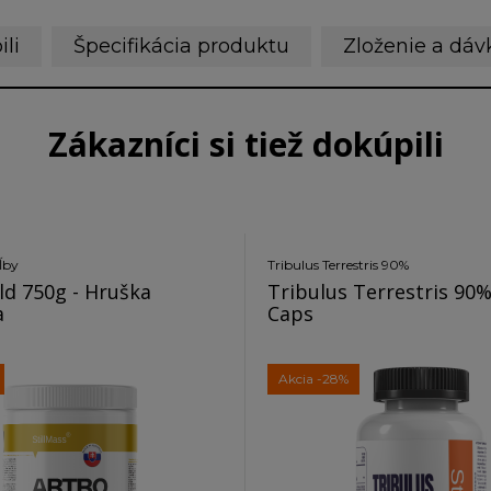
ili
Špecifikácia produktu
Zloženie a dáv
Zákazníci si tiež dokúpili
ĺby
Tribulus Terrestris 90%
ld 750g - Hruška
Tribulus Terrestris 90%
a
Caps
Akcia
-28%