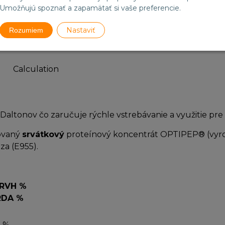
Umožňujú spoznať a zapamätať si vaše preferencie.
Nastaviť
Rozumiem
Calculation
 Daltonov čo zaručuje rýchle vstrebávanie a využitie pre
zovaný
srvátkový
proteínový koncentrát OPTIPEP® (vyr
za (E955).
*RVH %
RDA %
4 %