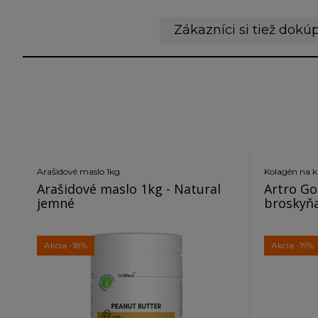
Zákazníci si tiež dokúp
Arašidové maslo 1kg
Kolagén na k
Arašidové maslo 1kg - Natural
Artro Go
jemné
broskyň
Akcia
-18%
Akcia
-19%