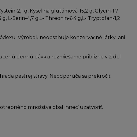
Cystein-2,1 g, Kyselina glutámová-15,2 g, Glycín-1,7
-5 g, L-Serin-4,7 g,L- Threonin-6,4 g,L- Tryptofan-1,2
kódexu. Výrobok neobsahuje konzervačné látky ani
ručenú dennú dávku rozmiešame približne v 2 dcl
áhrada pestrej stravy. Neodporúča sa prekročiť
 potrebného množstva obal ihneď uzatvoriť.