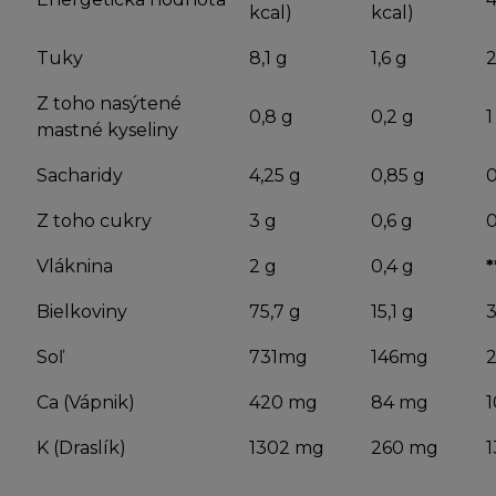
kcal)
kcal)
Tuky
8,1 g
1,6 g
2
Z toho nasýtené
0,8 g
0,2 g
1
mastné kyseliny
Sacharidy
4,25 g
0,85 g
0
Z toho cukry
3 g
0,6 g
0
Vláknina
2 g
0,4 g
*
Bielkoviny
75,7 g
15,1 g
3
Soľ
731mg
146mg
2
Ca (Vápnik)
420 mg
84 mg
1
K (Draslík)
1302 mg
260 mg
1