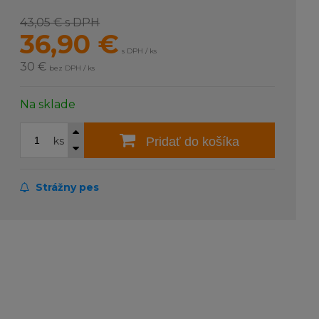
43,05 €
s DPH
36,90
€
s DPH / ks
30 €
bez DPH / ks
Na sklade
ks
Pridať do košíka
Strážny pes