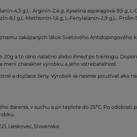
Alanín-4,3 g,L- Arginín-2,4 g, Kyselina asparagová-9,5 g, L-
Lyzín-8,1 g,L-Methionín-1,6 g, L-Fenylalanín-2,9 g,L- Prolin
Zoznamu zakázaných látok Svetového Antidopingového 
 20g a to ráno nalačno alebo ihneď po tréningu. Dopo
a mení charakter výrobku a jeho vstrebateľnosť.
ehotné a dojčiace ženy. Výrobok sa nesmie používať ako n
ho žiarenia, v suchu a pri teplote do 25°C. Po odobratí
robku.
6221, Lieskovec, Slovensko.