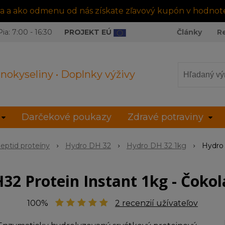
tra a ako odmenu od nás získate zľavový kupón v hodnot
ia: 7:00 - 16:30
PROJEKT EÚ
Články
R
nokyseliny • Doplnky výživy
Darčekové poukazy
Zdravé potraviny
eptid proteíny
Hydro DH 32
Hydro DH 32 1kg
Hydro 
32 Protein Instant 1kg - Čokol
100%
2
recenzií užívateľov