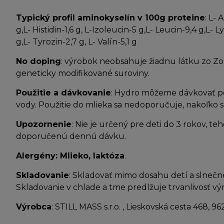
Typický profil aminokyselín v 100g proteine
: L- 
g,L- Histidin-1,6 g, L-Izoleucin-5 g,L- Leucin-9,4 g,L- 
g,L- Tyrozin-2,7 g, L- Valín-5,1 g
No doping
: výrobok neobsahuje žiadnu látku zo 
geneticky modifikované suroviny.
Použitie a dávkovanie
: Hydro môžeme dávkovať po
vody. Použitie do mlieka sa nedoporučuje, nakoľko s
Upozornenie
: Nie je určený pre deti do 3 rokov, t
doporučenú dennú dávku.
Alergény: Mlieko, laktóza
.
Skladovanie
: Skladovať mimo dosahu detí a slnečné
Skladovanie v chlade a tme predlžuje trvanlivosť vý
Výrobca
: STILL MASS s.r.o. , Lieskovská cesta 468, 9