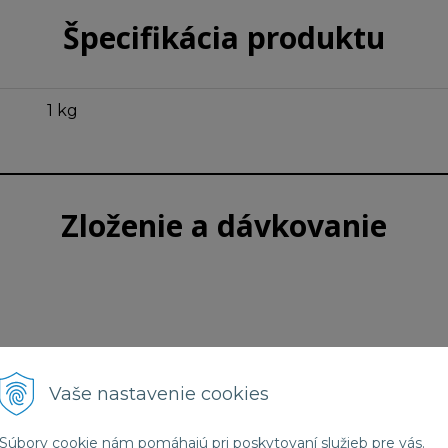
Špecifikácia produktu
1 kg
Zloženie a dávkovanie
Vaše nastavenie cookies
Súbory cookie nám pomáhajú pri poskytovaní služieb pre vás.