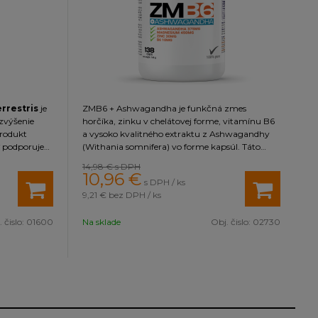
rrestris
je
ZMB6 + Ashwagandha je funkčná zmes
zvýšenie
horčíka, zinku v chelátovej forme, vitamínu B6
produkt
a vysoko kvalitného extraktu z Ashwagandhy
podporuje
(Withania somnifera) vo forme kapsúl. Táto
edie k
zmes má na organizmus vďaka obsiahnutým
14,98 €
s DPH
niu sily,
látkam radu pozitívnych účinkov prispieva k
10,96
€
s DPH / ks
.
Okrem
udržaniu normálnej hladiny testosterónu v krvi.
9,21 €
bez DPH / ks
restris
500 mg extraktu z Ashwagandhy obsahuje 10
rispieva k
% podielu withanolidov (37,5 mg v jednej dávke),
 čislo:
01600
Na sklade
Obj. čislo:
02730
e
ktoré tvoria jej hlavnú zložku.
v období
 rovnováhu
. Jeho
nako muži