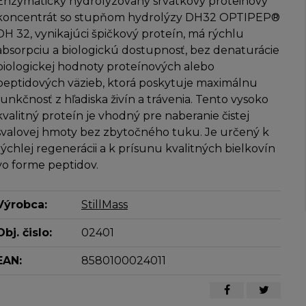
Enzymaticky hydrolyzovaný srvátkový proteinový
koncentrát so stupňom hydrolýzy DH32 OPTIPEP®
DH 32, vynikajúci špičkový proteín, má rýchlu
absorpciu a biologickú dostupnosť, bez denaturácie
biologickej hodnoty proteínových alebo
peptidových väzieb, ktorá poskytuje maximálnu
funkčnosť z hľadiska živín a trávenia. Tento vysoko
kvalitný proteín je vhodný pre naberanie čistej
svalovej hmoty bez zbytočného tuku. Je určený k
rýchlej regenerácii a k prísunu kvalitných bielkovín
vo forme peptidov.
Výrobca:
StillMass
Obj. čislo:
02401
EAN:
8580100024011