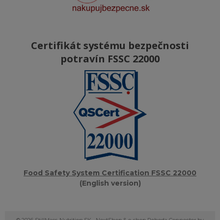
Certifikát systému bezpečnosti
potravín FSSC 22000
Food Safety System Certification FSSC 22000
(English version)
© 2026 StillMass-Nutrition.SK •
NextShop
&
e-shop Pohoda Connector
by