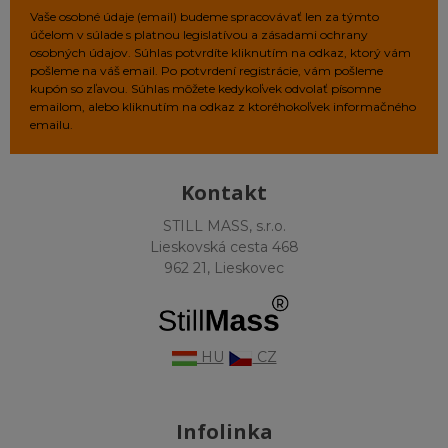
tréningu s jedlom.
Vaše osobné údaje (email) budeme spracovávať len za týmto
URL:
https://jissn.biomedcentral.com/articles/10.1186/1550
účelom v súlade s platnou legislatívou a zásadami ochrany
2783-10-36
osobných údajov. Súhlas potvrdíte kliknutím na odkaz, ktorý vám
pošleme na váš email. Po potvrdení registrácie, vám pošleme
Bezpečnosť obličiek (Systematický
kupón so zľavou. Súhlas môžete kedykoľvek odvolať písomne
prehľad)
Definitívne vyvrátenie mýtov o toxicite pre
emailom, alebo kliknutím na odkaz z ktoréhokoľvek informačného
emailu.
obličky u zdravých jedincov.
Názov:
Renal dysfunction in healthy individuals...
systematic review (de Souza e Silva et al., 2019)
Kontakt
Čo potvrdzuje:
Žiadne poškodenie obličiek pri
dlhodobom užívaní.
STILL MASS, s.r.o.
URL:
https://jissn.biomedcentral.com/articles/10.1186/s12
Lieskovská cesta 468
019-0322-x
962 21, Lieskovec
HU
CZ
Infolinka