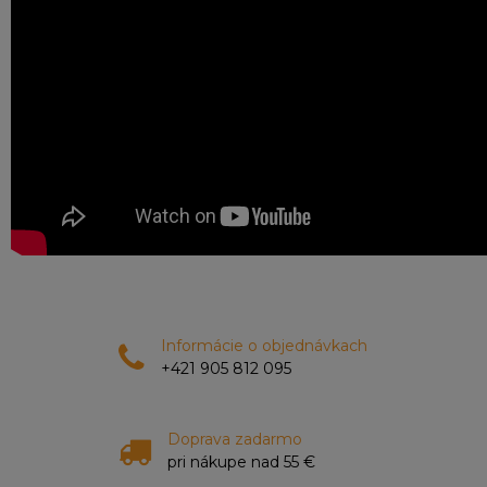
memory in healthy individuals: a systematic review
and meta-analysis of randomized controlled trials
(Prokopidis et al., 2023)
Čo potvrdzuje:
Zlepšenie krátkodobej pamäte a
kognitívneho výkonu (spomínané v texte ako benefity
2023–2024).
URL:
https://pubmed.ncbi.nlm.nih.gov/36762577/
Kreatín a rast svalovej hmoty (Meta-analýza
2022/2023)
Aktuálne dáta porovnávajúce vplyv kreatínu
na hypertrofiu u rôznych vekových skupín.
Názov:
Creatine Supplementation and Skeletal Muscle
Hypertrophy in Resistance-Trained Individuals (Burke
et al., 2023 - Review Update)
Alternatívny kľúčový zdroj:
Informácie o objednávkach
The Effects of Creatine
Supplementation Combined with Resistance Training
+421 905 812 095
on Regional Measures of Muscle Hypertrophy (2022)
Čo potvrdzuje:
Priame prírastky svalovej hmoty nad
rámec placeba.
Doprava zadarmo
URL:
https://www.ncbi.nlm.nih.gov/pmc/articles/PMC90
pri nákupe nad 55 €