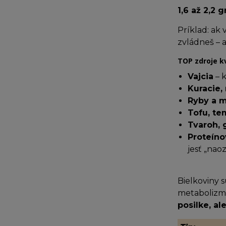
1,6 až 2,2
Príklad: ak 
zvládneš – a
TOP zdroje kv
Vajcia
– k
Kuracie,
Ryby a 
Tofu, te
Tvaroh, 
Proteíno
jesť „naoz
Bielkoviny s
metabolizmus
posilke, ale