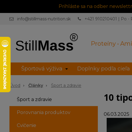
Prihláste sa na odber newslet
info@stillmass-nutrition.sk
+421 910210401 | Po - P
Proteíny • Ami
Športová výživa
Doplnky podľa cieľa
Úvod
Články
Šport a zdravie
10 tip
Šport a zdravie
Porovnania produktov
06.03.2025
Cvičenie