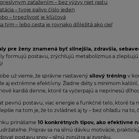
ogresívnym zaťažením – bez výzvy niet rastu
tácia – tvoje palivo číslo jeden
bo – trpezlivosť je kľúčová
 sa tým – lebo cesta je rovnako dôležitá ako cieľ
ly pre ženy znamená byť silnejšia, zdravšia, sebave
aly formujú postavu, zrýchľujú metabolizmus a zlepšuj
ú!
obe už vieme, že správne nastavený
silový tréning
v ko
e aj extrémne efektívny. Žiadne diéty s minimom kalórií,
nové kardiá denne, ktoré ťa vyčerpajú a neprinesú dlho
ť pevnú postavu, viac energie a funkčné telo, ktoré ťa 
jlepšie na tom je, že to zvládneš aj ty – bez ohľadu na to
ánku prinášame
10 konkrétnych tipov, ako efektívne n
držateľne. Priprav sa na silnú dávku motivácie, praktic
vať postavu snov – silnú zvnútra aj zvonku.