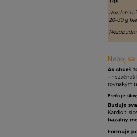
Tip:
Rozdeľ si 
20–30 g bie
Nezabudni
Neboj sa 
Ak chceš fo
– nezačneš k
rovnakým te
Prečo je silo
Buduje sval
Kardio ti sí
bazálny m
Formuje po