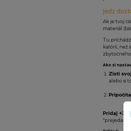
Jedz dost
Ak je tvoj c
materiál (bie
Tu prichádz
kalórií, než
zbytočného
Ako si nastav
Zisti sv
alebo si 
Pripočíta
Pridaj +20
"prejedať", 