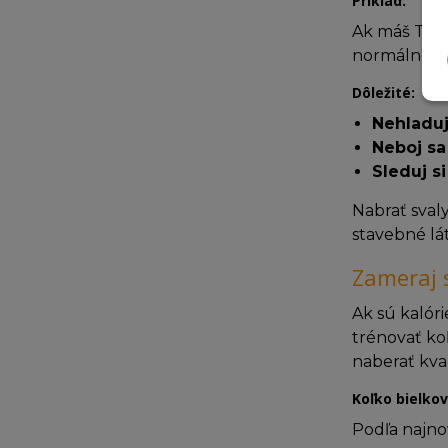
Príklad:
Ak máš TDEE
normálne pre
Dôležité:
Nehladu
Neboj sa
Sleduj si
Nabrať sval
stavebné lát
Zameraj s
Ak sú kalóri
trénovať ko
naberať kva
Koľko bielko
Podľa najno