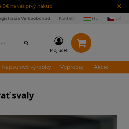
×
e 5€ na váš prvý nákup.
egistrácia Veľkoobchod
Kontakt
HU
CZ
Môj účet
Kapsulové výrobky
Výpredaj
Akcie
rať svaly