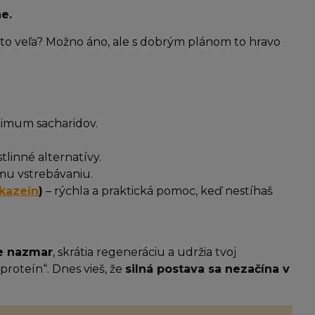
e.
e to veľa? Možno áno, ale s dobrým plánom to hravo
nimum sacharidov.
stlinné alternatívy.
mu vstrebávaniu.
kazeín
)
– rýchla a praktická pomoc, keď nestíhaš
de nazmar
, skrátia regeneráciu a udržia tvoj
proteín“. Dnes vieš, že
silná postava sa nezačína v