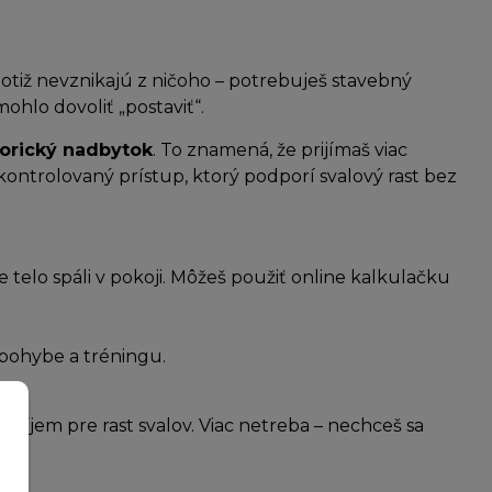
 totiž nevznikajú z ničoho – potrebuješ stavebný
 mohlo dovoliť „postaviť“.
lorický nadbytok
. To znamená, že prijímaš viac
ný, kontrolovaný prístup, ktorý podporí svalový rast bez
je telo spáli v pokoji. Môžeš použiť online kalkulačku
 pohybe a tréningu.
ký príjem pre rast svalov. Viac netreba – nechceš sa