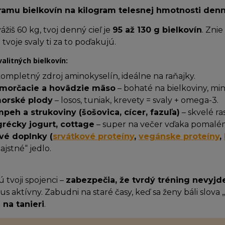
 gramu bielkovín na kilogram telesnej hmotnosti denn
vážiš 60 kg, tvoj denný cieľ je
95 až 130 g bielkovín
. Zni
 tvoje svaly ti za to poďakujú.
alitných bielkovín:
ompletný zdroj aminokyselín, ideálne na raňajky.
 morčacie a hovädzie mäso
– bohaté na bielkoviny, mi
morské plody
– losos, tuniak, krevety = svaly + omega-3.
mpeh a strukoviny (šošovica, cícer, fazuľa)
– skvelé ra
grécky jogurt, cottage
– super na večer vďaka pomalé
vé doplnky (
srvátkové proteíny
,
vegánske proteíny
,
ajstné“ jedlo.
ú tvoji spojenci –
zabezpečia, že tvrdý tréning nevyj
 aktívny. Zabudni na staré časy, keď sa ženy báli slova „
 na tanieri
.