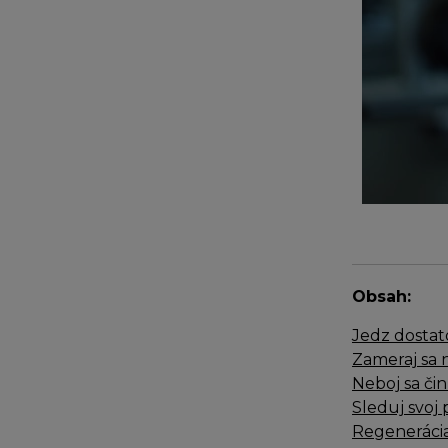
Obsah:
Jedz dostato
Zameraj sa n
Neboj sa čin
Sleduj svoj 
Regenerácia 