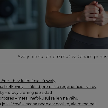
Svaly nie sú len pre mužov, ženám prinesú
čne – bez kalórií nie sú svaly
a bielkoviny – základ pre rast a regeneráciu svalov
ky – silový tréning je základ
progres – meraj, nefokusuj sa len na váhu
je kľúčová – rast sa nedeje v posilke, ale mimo nej