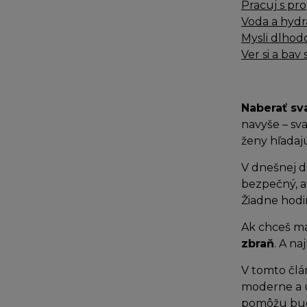
Pracuj s pr
Voda a hydra
Mysli dlhodo
Ver si a bav
Naberať sva
navyše – sv
ženy hľadaj
V dnešnej d
bezpečný, al
Žiadne hodi
Ak chceš ma
zbraň
. A na
V tomto čl
moderne a u
pomôžu budo