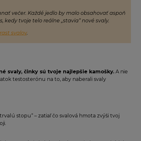
hnať večer. Každé jedlo by malo obsahovať aspoň
, kedy tvoje telo reálne „stavia“ nové svaly.
rast svalov
.
é svaly, činky sú tvoje najlepšie kamošky.
A nie
atok testosterónu na to, aby naberali svaly
rvalú stopu“ – zatiaľ čo svalová hmota zvýši tvoj
ji.