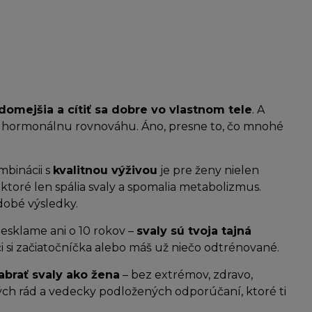
domejšia a cítiť sa dobre vo vlastnom tele
. A
ú hormonálnu rovnováhu. Áno, presne to, čo mnohé
mbinácii s
kvalitnou výživou
je pre ženy nielen
 ktoré len spália svaly a spomalia metabolizmus.
dobé výsledky.
nesklame ani o 10 rokov –
svaly sú tvoja tajná
, či si začiatočníčka alebo máš už niečo odtrénované.
abrať svaly ako žena
– bez extrémov, zdravo,
kých rád a vedecky podložených odporúčaní, ktoré ti