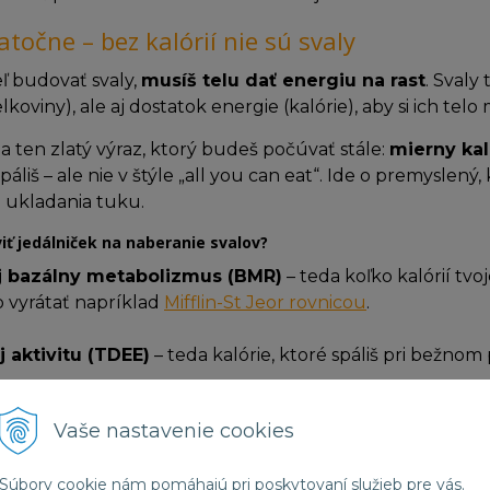
atočne – bez kalórií nie sú svaly
ieľ budovať svaly,
musíš telu dať energiu na rast
. Svaly
lkoviny), ale aj dostatok energie (kalórie), aby si ich telo
a ten zlatý výraz, ktorý budeš počúvať stále:
mierny ka
 spáliš – ale nie v štýle „all you can eat“. Ide o premysle
 ukladania tuku.
iť jedálniček na naberanie svalov?
oj bazálny metabolizmus (BMR)
– teda koľko kalórií tvo
to vyrátať napríklad
Mifflin-St Jeor rovnicou
.
j aktivitu (TDEE)
– teda kalórie, ktoré spáliš pri bežnom
0 až 300 kcal denne navyše
– to je tvoj cieľový kaloric
Vaše nastavenie cookies
len vytvoriť anabolické prostredie pre svaly.
Súbory cookie nám pomáhajú pri poskytovaní služieb pre vás.