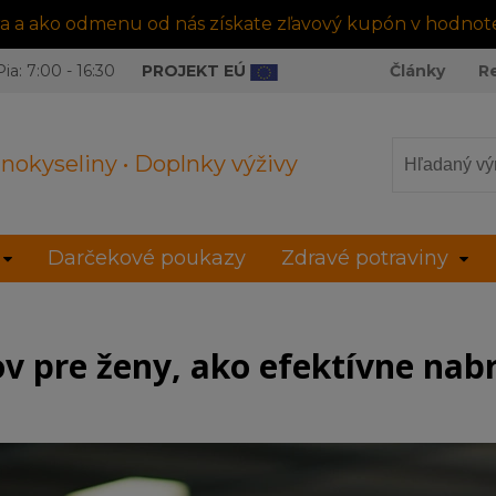
tra a ako odmenu od nás získate zľavový kupón v hodnot
ia: 7:00 - 16:30
PROJEKT EÚ
Články
R
nokyseliny • Doplnky výživy
Darčekové poukazy
Zdravé potraviny
ov pre ženy, ako efektívne nab