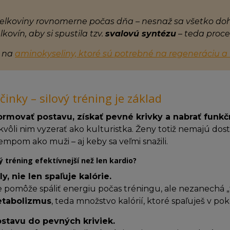
bielkoviny rovnomerne počas dňa – nesnaž sa všetko do
lkovín, aby si spustila tzv.
svalovú syntézu
– teda proces
 na
aminokyseliny, ktoré sú potrebné na regeneráciu a 
činky – silový tréning je základ
rmovať postavu, získať pevné krivky a nabrať funkčn
vôli nim vyzerať ako kulturistka. Ženy totiž nemajú dost
mpom ako muži – aj keby sa veľmi snažili.
vý tréning efektívnejší než len kardio?
y, nie len spaľuje kalórie.
ce pomôže spáliť energiu počas tréningu, ale nezanechá „t
etabolizmus
, teda množstvo kalórií, ktoré spaľuješ v poko
stavu do pevných kriviek.