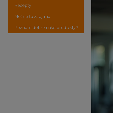
Recepty
Možno ťa zaujíma
Poznáte dobre naše produkty?