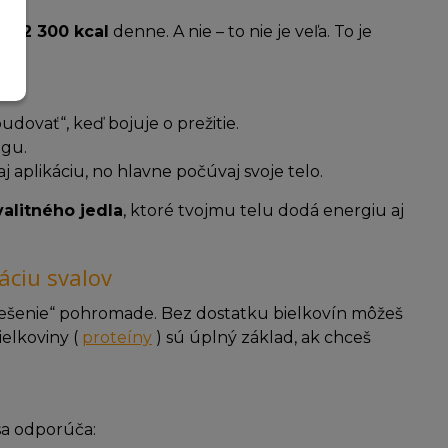
až 2 300 kcal
denne. A nie – to nie je veľa. To je
budovať“, keď bojuje o prežitie.
ngu.
 aplikáciu, no hlavne počúvaj svoje telo.
valitného jedla
, ktoré tvojmu telu dodá energiu aj
áciu svalov
é „lešenie“ pohromade. Bez dostatku bielkovín môžeš
ielkoviny (
proteíny
) sú úplný základ, ak chceš
sa odporúča: